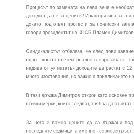
Процесът по замяната на лева вече е необра
доходите, а не за цените? И как призива за св
докато подготвят протести за по-високи запл
говори президентът на КНСБ Пламен Димитров
Синдикалистът отбеляза, че след повишаване
едно - когато влезем реално в еврозоната
. Т
надява оттук нататък доходите да растат с 1
много изоставания, но важно е привличането на
В тази връзка Димитров открои като основен п
всички мерки, които следват, трябва да отчитат
За него е важно цените да са държани под 
последните седмици, а именно - сериозен ръст 