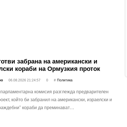
готви забрана на американски и
лски кораби на Ормузкия проток
фо
06.08.2026 21:24:57
0
Политика
 парламентарна комисия разглежда предварителен
оект, който би забранил на американски, израелски и
враждебни" кораби да преминават…