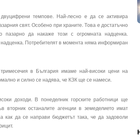
 двуцифрени темпове
. Най-лесно е да се активира
азарния свят. Особено при храните. Това е достатъчно
 пазарно да накаже този с огромната надценка.
 надценка. Потребителят в момента няма информиран
 тримесечия в България имаме най-високи цени на
рмално и силно се надява, че КЗК ще се намеси.
исоки доходи. В понеделник горските работници ще
ъв вторник останалите агенции в земеделието имат
ма как да се направи бюджетът така, че да задоволи
фицит.