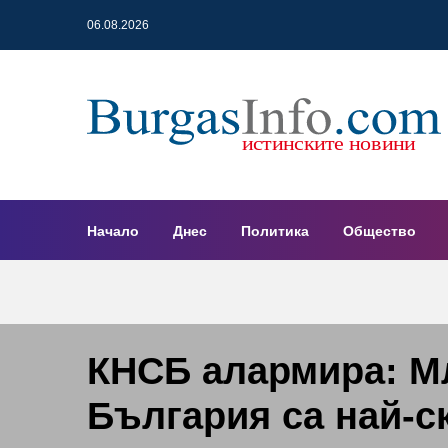
06.08.2026
Начало
Днес
Политика
Общество
КНСБ алармира: М
България са най-с