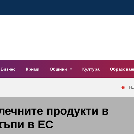
Бизнес
Крими
Общини
Култура
Образован
Н
лечните продукти в
къпи в ЕС