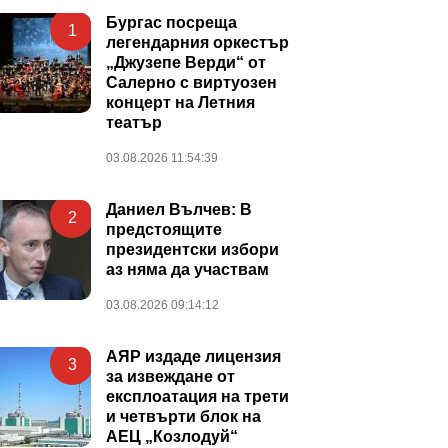
Бургас посреща
1
легендарния оркестър
„Джузепе Верди“ от
Салерно с виртуозен
концерт на Летния
театър
03.08.2026 11:54:39
Даниел Вълчев: В
2
предстоящите
президентски избори
аз няма да участвам
03.08.2026 09:14:12
АЯР издаде лицензия
3
за извеждане от
експлоатация на трети
и четвърти блок на
АЕЦ „Козлодуй“