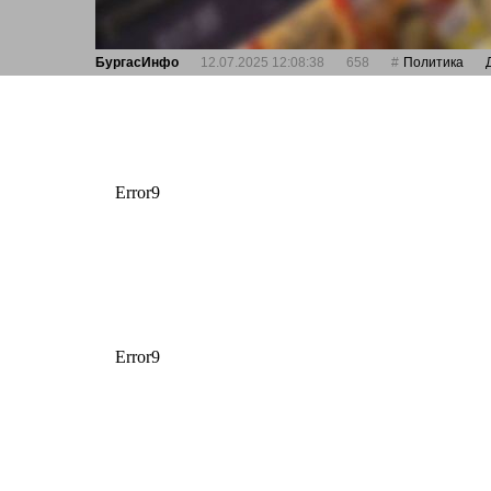
БургасИнфо
12.07.2025 12:08:38
658
Политика