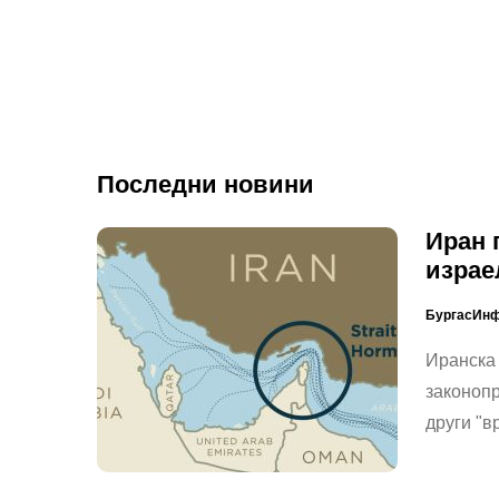
Последни новини
Иран 
израе
БургасИн
Иранска
законопр
други "