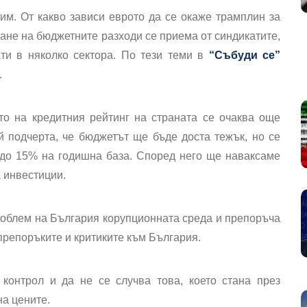
тим
. От какво зависи еврото да се окаже трамплин за
иване на бюджетните разходи се приема от синдикатите,
ати в няколко сектора. По тези теми в
“Събуди се”
.
то на кредитния рейтинг на
страната се очаква още
ой подчерта, че бюджетът ще бъде доста тежък, но се
2 до 15% на годишна база. Според него ще наваксаме
 инвестиции.
роблем на България корупционната среда и препоръча
 препоръките и критиките към България.
контрол и да не се случва това, което стана през
на цените.