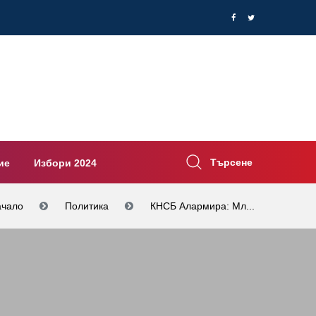
Търсене
ие
Избори 2024
ачало
Политика
КНСБ Алармира: Мл...