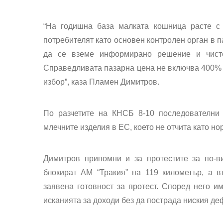
“
На годишна база малката кошница расте с
потребителят като основен контролен орган в п
да се вземе информирано решение и чисто
Справедливата пазарна цена не включва 400%
избор”, каза Пламен Димитров.
По разчетите на КНСБ 8-10 последователни
млечните изделия в ЕС, което не отчита като но
Димитров припомни и за протестите за по-в
блокират АМ “Тракия” на 119 километър, а в
заявена готовност за протест. Според него и
исканията за доходи без да пострада ниския де