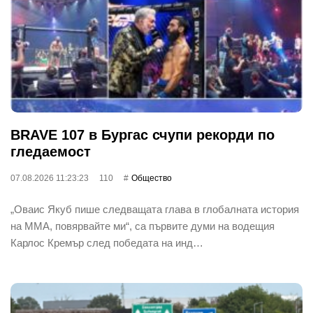
BRAVE 107 в Бургас счупи рекорди по
гледаемост
07.08.2026 11:23:23
110
Общество
„Оваис Якуб пише следващата глава в глобалната история
на ММА, повярвайте ми“, са първите думи на водещия
Карлос Кремър след победата на инд…