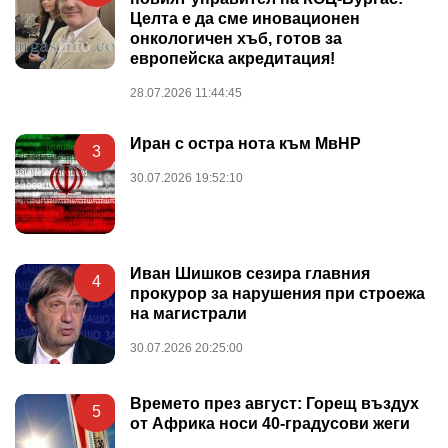
Целта е да сме иновационен
онкологичен хъб, готов за
европейска акредитация!
28.07.2026 11:44:45
Иран с остра нота към МвНР
3
30.07.2026 19:52:10
Иван Шишков сезира главния
4
прокурор за нарушения при строежа
на магистрали
30.07.2026 20:25:00
Времето през август: Горещ въздух
5
от Африка носи 40-градусови жеги