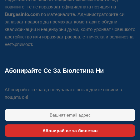
новините, те не изразяват официалната позиция на
Burgasinfo.com
по материалите. Администраторите си
запазват правото да премахват коментари с обидни
квалификации и нецензурни думи, които уронват човешкото
достойнство или изразяват расова, етническа и религиозна
нетърпимост.
Абонирайте Се За Бюлетина Ни
Абонирайте се за да получавате последните новини в
пощата си!
Абонирай се за бюлетин