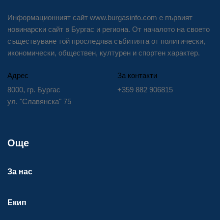
Информационният сайт www.burgasinfo.com е първият
новинарски сайт в Бургас и региона. От началото на своето
съществуване той проследява събитията от политически,
икономически, обществен, културен и спортен характер.
Адрес
За контакти
8000, гр. Бургас
+359 882 906815
ул. "Славянска" 75
Още
За нас
Екип