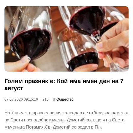
Голям празник е: Кой има имен ден на 7
август
07.08.2026 09:15:16
216
Общество
На 7 август в православния календар се отбелязва паметта
на Свети преподобномъченик Дометий, а също и на Света
мъченица Потамия.Св. Дометий се родил в П…