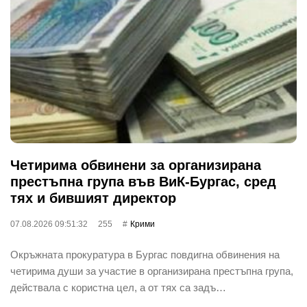
Четирима обвинени за организирана
престъпна група във ВиК-Бургас, сред
тях и бившият директор
07.08.2026 09:51:32
255
Крими
Окръжната прокуратура в Бургас повдигна обвинения на
четирима души за участие в организирана престъпна група,
действала с користна цел, а от тях са задъ…