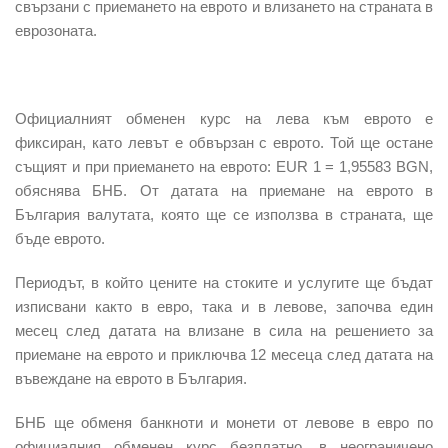
свързани с приемането на еврото и влизането на страната в
еврозоната.
Официалният обменен курс на лева към еврото е
фиксиран
, като левът е обвързан с еврото. Той ще остане
същият и при приемането на еврото: EUR 1 = 1,95583 BGN,
обяснява БНБ. От датата на приемане на еврото в
България валутата, която ще се използва в страната, ще
бъде еврото.
Периодът, в който цените на стоките и услугите ще бъдат
изписвани както в евро, така и в левове, започва един
месец след датата на влизане в сила на решението за
приемане на еврото и приключва 12 месеца след датата на
въвеждане на еврото в България.
БНБ ще обменя банкноти и монети от левове в евро по
официалния обменен курс
безплатно
, в неограничено