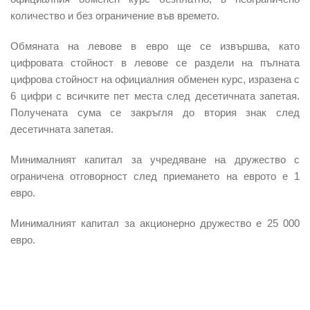
количество и без ограничение във времето.
Обмяната на левове в евро ще се извършва, като
цифровата стойност в левове се раздели на пълната
цифрова стойност на официалния обменен курс, изразена с
6 цифри с всичките пет места след десетичната запетая.
Получената сума се закръгля до втория знак след
десетичната запетая.
Минималният капитал за учредяване на дружество с
ограничена отговорност след приемането на еврото е 1
евро.
Минималният капитал
за акционерно дружество е 25 000
евро.