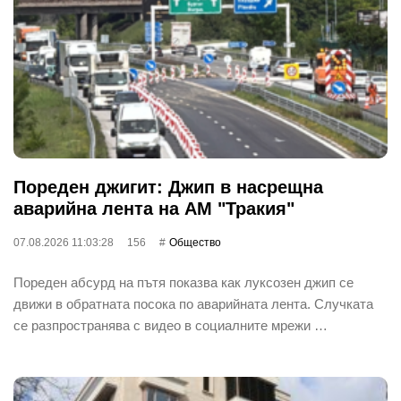
Пореден джигит: Джип в насрещна
аварийна лента на АМ "Тракия"
07.08.2026 11:03:28
156
Общество
Пореден абсурд на пътя показва как луксозен джип се
движи в обратната посока по аварийната лента. Случката
се разпространява с видео в социалните мрежи …