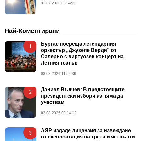
31.07.2026 08:54:33
Най-Коментирани
Бургас посреща легендарния
1
оркестър „Джузепе Верди“ от
Салерно с виртуозен концерт на
Летния театър
03.08.2026 11:54:39
Даниел Вълчев: В предстоящите
2
президентски избори аз няма да
участвам
03.08.2026 09:14:12
АЯР издаде лицензия за извеждане
3
от експлоатация на трети и четвърти