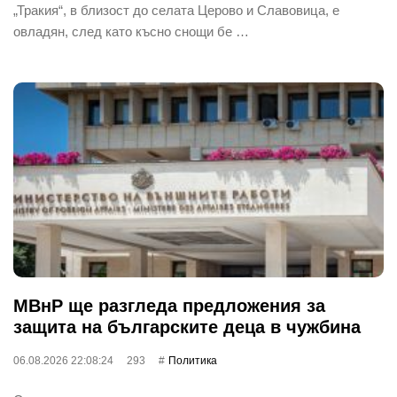
„Тракия“, в близост до селата Церово и Славовица, е
овладян, след като късно снощи бе …
МВнР ще разгледа предложения за
защита на българските деца в чужбина
06.08.2026 22:08:24
293
Политика