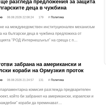
ще разгледа предложения за защита
лгарските деца в чужбина
фо
06.08.2026 22:08:24
179
Политика
не на междуведомствен институционален механизъм
а на български деца в чужбина предложиха от
ацията "РОД Интернешънъл" на среща с п…
готви забрана на американски и
лски кораби на Ормузкия проток
фо
06.08.2026 21:24:57
131
Политика
 парламентарна комисия разглежда предварителен
оект, който би забранил на американски, израелски и
враждебни" кораби да преминават…