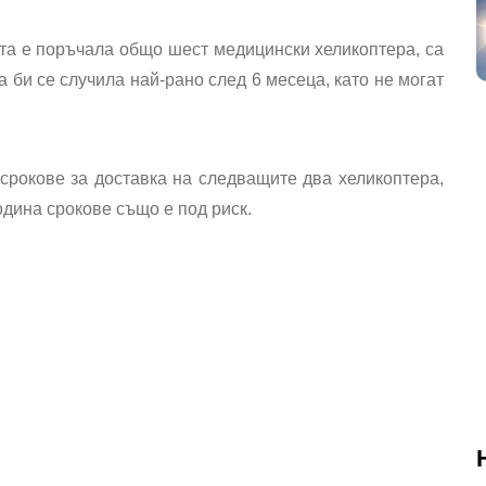
а е поръчала общо шест медицински хеликоптера, са
а би се случила най-рано след 6 месеца, като не могат
рокове за доставка на следващите два хеликоптера,
одина срокове също е под риск.