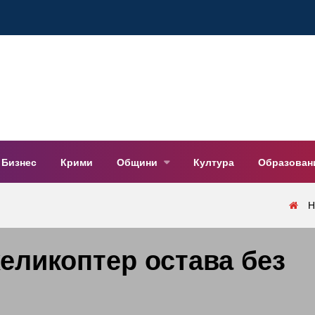
Бизнес
Крими
Общини
Култура
Образован
Н
еликоптер остава без