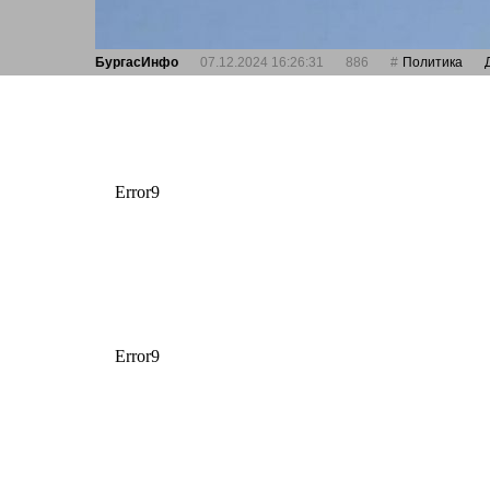
БургасИнфо
07.12.2024 16:26:31
886
Политика