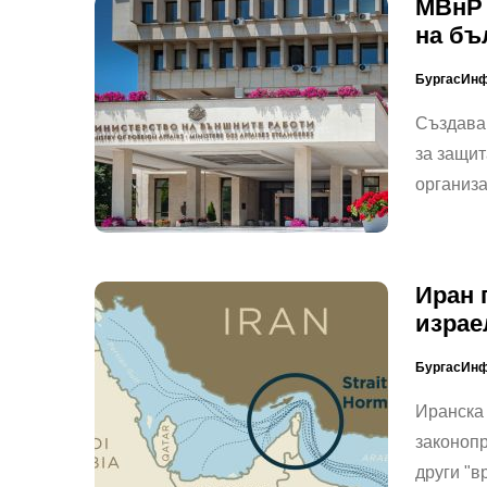
МВнР 
на бъ
БургасИн
Създава
за защит
организ
Иран 
израе
БургасИн
Иранска
законопр
други "