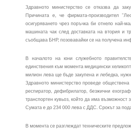
Здравното министерство се отказва да зак
Причината е, че фирмата-производител "Ле
осигуряването чрез поръчка би отнело най-ма
машината чак след доставката на втория и тр
съобщава БНР, позовавайки се на получена ин
В началото на юни служебното правителст
единствения към момента медицински хеликопте
милион лева ще бъде закупена и лебедка, нужн
Здравното министерство проведе обществена п
респиратор, дефибрилатор, безжични ехографи
транспортен кувьоз, който да има възможност з
Сумата е до 234 000 лева с ДДС. Срокът за под
В момента се разглеждат техническите предлож