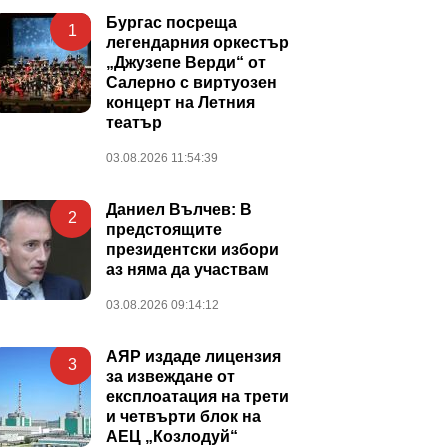
Бургас посреща
1
легендарния оркестър
„Джузепе Верди“ от
Салерно с виртуозен
концерт на Летния
театър
03.08.2026 11:54:39
Даниел Вълчев: В
2
предстоящите
президентски избори
аз няма да участвам
03.08.2026 09:14:12
АЯР издаде лицензия
3
за извеждане от
експлоатация на трети
и четвърти блок на
АЕЦ „Козлодуй“