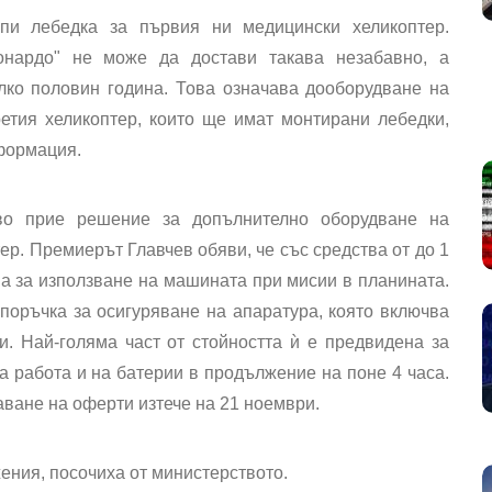
упи лебедка за първия ни медицински хеликоптер.
онардо" не може да достави такава незабавно, а
лко половин година. Това означава дооборудване на
етия хеликоптер, които ще имат монтирани лебедки,
формация.
во прие решение за допълнително оборудване на
р. Премиерът Главчев обяви, че със средства от до 1
а за използване на машината при мисии в планината.
оръчка за осигуряване на апаратура, която включва
. Най-голяма част от стойността ѝ е предвидена за
а работа и на батерии в продължение на поне 4 часа.
аване на оферти изтече на 21 ноември.
ения, посочиха от министерството.