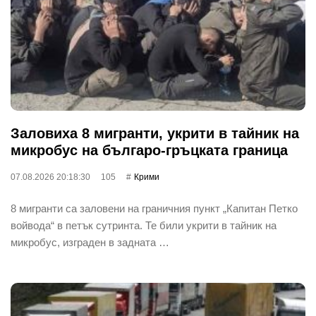
Заловиха 8 мигранти, укрити в тайник на
микробус на българо-гръцката граница
07.08.2026 20:18:30
105
Крими
8 мигранти са заловени на граничния пункт „Капитан Петко
войвода“ в петък сутринта. Те били укрити в тайник на
микробус, изграден в задната …