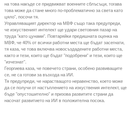
на това накъде се придвижват военните сблъсъци, тогава
това може да стане много по-проблематично за света като
цяло", посочи тя.
Управляващият директор на МВФ също така предупреди,
че изкуственият интелект ще удари световния пазар на
труда "като цунами". Повтаряйки предишната оценка на
МВФ, че 40% от всички работни места ще бъдат засегнати,
тя каза, че това включва новосъздадените работни места,
както и тези, които ще бъдат "подобрени" и тези, които ще
"изчезнат".
Георгиева каза, че повечето страни, особено развиващите
се, не са готови за възхода на ИИ.
Тя предупреди, че нарастващото неравенство, което може
да се получи от настъплението на изкуствения интелект, ще
бъде "опустошително" и призова развитите страни да
насочат развитието на ИИ в положителна посока.