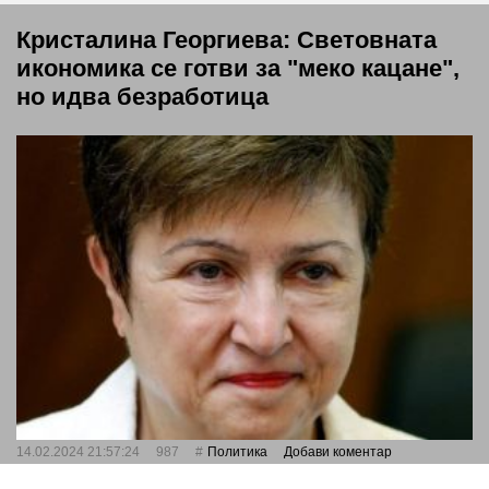
Кристалина Георгиева: Световната
икономика се готви за "меко кацане",
но идва безработица
14.02.2024 21:57:24
987
Политика
Добави коментар