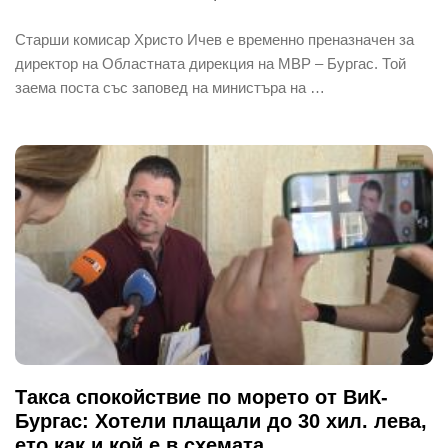
Старши комисар Христо Ичев е временно преназначен за
директор на Областната дирекция на МВР – Бургас. Той
заема поста със заповед на министъра на …
Такса спокойствие по морето от ВиК-
Бургас: Хотели плащали до 30 хил. лева,
ето как и кой е в схемата