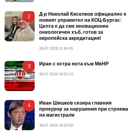
Д-р Николай Киселков официално е
2
новият управител на КОЦ-Бургас:
Целта е да сме иновационен
онкологичен хъб, готов за
европейска акредитация!
28.07.2026 11:44:45
Иран с остра нота към МвНР
3
30.07.2026 19:52:10
Иван Шишков сезира главния
4
прокурор за нарушения при строежа
на магистрали
30.07.2026 20:25:00