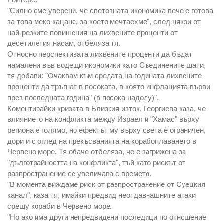
"Силно сме уверени, че световната икономика вече е готова
за това меко кацане, за което мечтаехме", след някои от
най-резките повишения на лихвените проценти от
десетилетия насам, отбеляза тя.
Относно перспективата лихвените проценти да бъдат
намалени във водещи икономики като Съединените щати,
тя добави: "Очаквам към средата на годината лихвените
проценти да тръгнат в посоката, в която инфлацията върви
през последната година" (в посока надолу)".
Коментирайки кризата в Близкия изток, Георгиева каза, че
влиянието на конфликта между Израел и "Хамас" върху
региона е голямо, но ефектът му върху света е ограничен,
дори и с оглед на прекъсванията на корабоплаването в
Червено море. Тя обаче отбеляза, че е загрижена за
"дълготрайността на конфликта", тъй като рискът от
разпространение се увеличава с времето.
"В момента виждаме риск от разпространение от Суецкия
канал", каза тя, имайки предвид неотдавнашните атаки
срещу кораби в Червено море.
"Но ако има други непредвидени последици по отношение