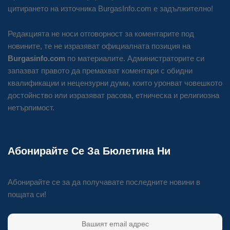
цитирането на източника BurgasInfo.com е задължително!
Редакцията не носи отговорност за коментарите под
новините, те не изразяват официалната позиция на
Burgasinfo.com
по материалите. Администраторите си
запазват правото да премахват коментари с обидни
квалификации и нецензурни думи, които уронват човешкото
достойнство или изразяват расова, етническа и религиозна
нетърпимост.
Абонирайте Се За Бюлетина Ни
Абонирайте се за да получавате последните новини в
пощата си!