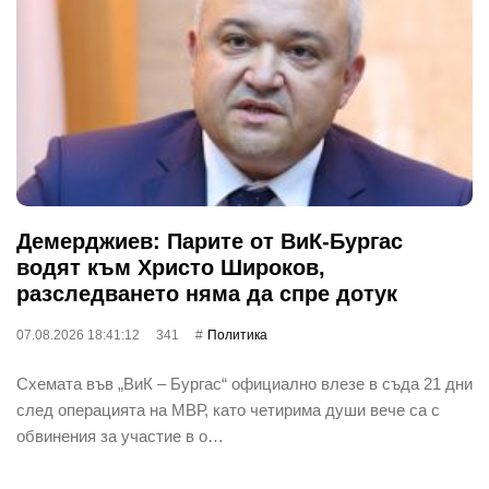
Демерджиев: Парите от ВиК-Бургас
водят към Христо Широков,
разследването няма да спре дотук
07.08.2026 18:41:12
341
Политика
Схемата във „ВиК – Бургас“ официално влезе в съда 21 дни
след операцията на МВР, като четирима души вече са с
обвинения за участие в о…