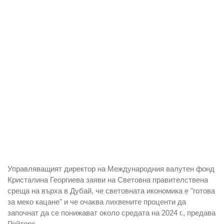
Управляващият директор на Международния валутен фонд
Кристалина Георгиева заяви на Световна правителствена
среща на върха в Дубай, че световната икономика е "готова
за меко кацане" и че очаква лихвените проценти да
започнат да се понижават около средата на 2024 г., предава
Ройтерс.