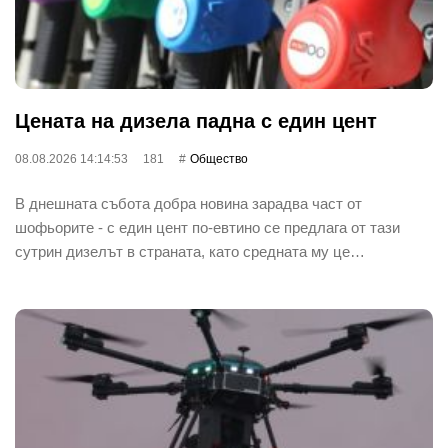
Цената на дизела падна с един цент
08.08.2026 14:14:53
181
Общество
В днешната събота добра новина зарадва част от
шофьорите - с един цент по-евтино се предлага от тази
сутрин дизелът в страната, като средната му це…