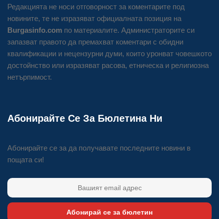
Редакцията не носи отговорност за коментарите под
новините, те не изразяват официалната позиция на
Burgasinfo.com
по материалите. Администраторите си
запазват правото да премахват коментари с обидни
квалификации и нецензурни думи, които уронват човешкото
достойнство или изразяват расова, етническа и религиозна
нетърпимост.
Абонирайте Се За Бюлетина Ни
Абонирайте се за да получавате последните новини в
пощата си!
Абонирай се за бюлетин