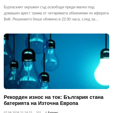
Бургаският окръжен съд освободи преди малко под
домашен арест трима от четиримата обвиняеми по аферата
ВиК. Решението беше обявено в 22:30 часа, след за…
Рекорден износ на ток: България стана
батерията на Източна Европа
07.08.2026 21:18:22
331
Бизнес