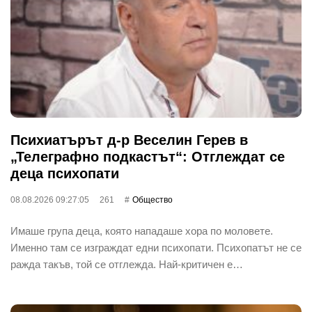
Психиатърът д-р Веселин Герев в
„Телеграфно подкастът“: Отглеждат се
деца психопати
08.08.2026 09:27:05
261
Общество
Имаше група деца, която нападаше хора по моловете.
Именно там се изграждат едни психопати. Психопатът не се
ражда такъв, той се отглежда. Най-критичен е…