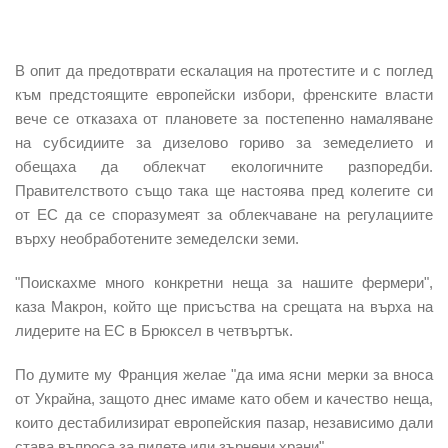
В опит да предотврати ескалация на протестите и с поглед
към предстоящите европейски избори, френските власти
вече се отказаха от плановете за постепенно намаляване
на субсидиите за дизелово гориво за земеделието и
обещаха да облекчат екологичните разпоредби.
Правителството също така ще настоява пред колегите си
от ЕС да се споразумеят за облекчаване на регулациите
върху необработените земеделски земи.
"Поискахме много конкретни неща за нашите фермери",
каза Макрон, който ще присъства на срещата на върха на
лидерите на ЕС в Брюксел в четвъртък.
По думите му Франция желае "да има ясни мерки за вноса
от Украйна, защото днес имаме като обем и качество неща,
които дестабилизират европейския пазар, независимо дали
става въпроса за пилете или зърнени храни".