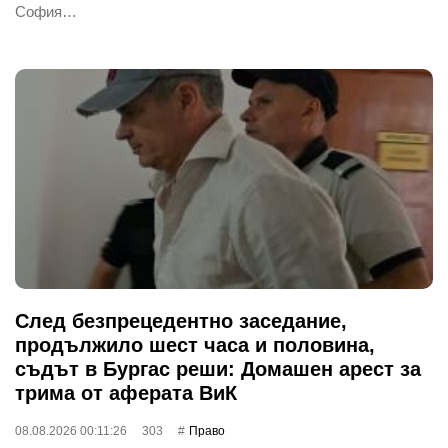
София…
След безпрецедентно заседание,
продължило шест часа и половина,
съдът в Бургас реши: Домашен арест за
трима от аферата ВиК
08.08.2026 00:11:26
303
Право