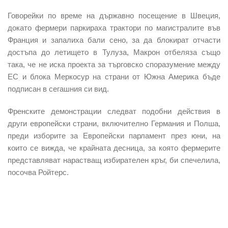
Говорейки по време на държавно посещение в Швеция,
докато фермери паркираха трактори по магистралите във
Франция и запалиха бали сено, за да блокират отчасти
достъпа до летището в Тулуза, Макрон отбеляза също
така, че не иска проекта за търговско споразумение между
ЕС и блока Меркосур на страни от Южна Америка бъде
подписан в сегашния си вид.
Френските демонстрации следват подобни действия в
други европейски страни, включително Германия и Полша,
преди изборите за Европейски парламент през юни, на
които се вижда, че крайната десница, за която фермерите
представляват нарастващ избирателен кръг, би спечелила,
посочва Ройтерс.