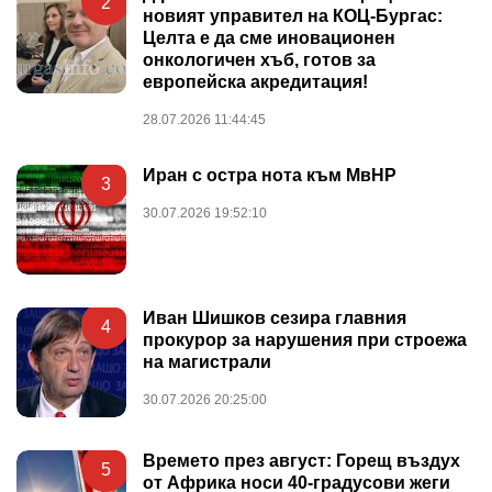
2
новият управител на КОЦ-Бургас:
Целта е да сме иновационен
онкологичен хъб, готов за
европейска акредитация!
28.07.2026 11:44:45
Иран с остра нота към МвНР
3
30.07.2026 19:52:10
Иван Шишков сезира главния
4
прокурор за нарушения при строежа
на магистрали
30.07.2026 20:25:00
Времето през август: Горещ въздух
5
от Африка носи 40-градусови жеги