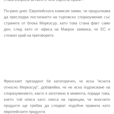
По-рано днес Европейската комисия заяви, че продължава
да преследва постигането на търговско споразумение със
страните от блока Меркосур, като това стана факт само
ден, след като от офиса на Макрон заявиха, че ЕС е
сложил край на преговорите.
Френският президент бе категоричен, че иска "яснота
относно Меркосур", добавяйки, че не иска подписване на
споразумението, както е изготвено в момента, поради това,
което той описа като липса на гаранции, че вносните
продукти ще трябва да следват подобни правила като
европейските продукти.