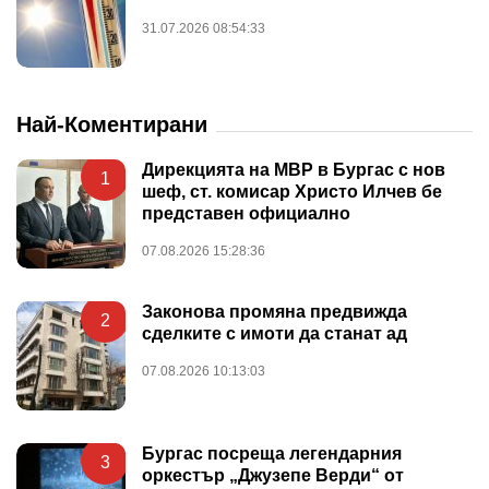
31.07.2026 08:54:33
Най-Коментирани
Дирекцията на МВР в Бургас с нов
1
шеф, ст. комисар Христо Илчев бе
представен официално
07.08.2026 15:28:36
Законова промяна предвижда
2
сделките с имоти да станат ад
07.08.2026 10:13:03
Бургас посреща легендарния
3
оркестър „Джузепе Верди“ от