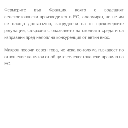
Фермерите във Франция, която е водещият
селскостопански производител в ЕС, алармират, че не им
се плаща достатъчно, затруднени са от прекомерните
регулации, свързани с опазването на околната среда и са
изправени пред нелоялна конкуренция от евтин внос.
Макрон посочи освен това, че иска по-голяма гъвкавост по
отношение на някои от общите селскостопански правила на
ЕС.