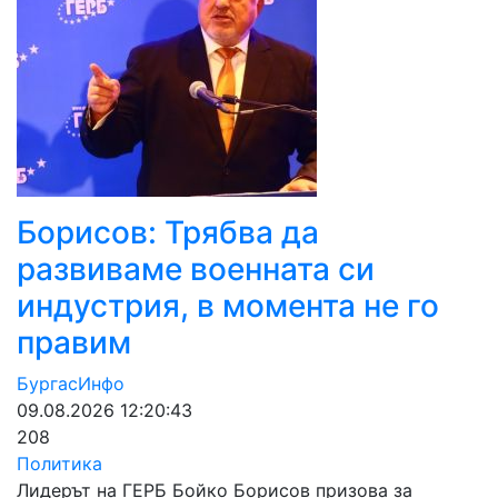
Борисов: Трябва да
развиваме военната си
индустрия, в момента не го
правим
БургасИнфо
09.08.2026 12:20:43
208
Политика
Лидерът на ГЕРБ Бойко Борисов призова за