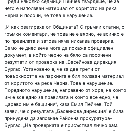
Преди няколко седмици Пейчев твърдеше, че за
него е използван материал от коритото на река
Черна и посочи, че това е нарушение.
„И как реагираха от Общината? С гръмки статии, с
гръмки коментари, че това не е вярно, че всичко е
по правилата и затова няма никаква проверка.
Само че днес вече мога да покажа официален
документ, в който черно на бяло са посочени
резултати от проверка на „Басейнова дирекция
Бургас. Установено е, че за две трети от
повърхността на паркинга е бил ползван материал
от коритото на река Черна. Това е нарушение.
Поредното нарушение, направено от хора, на които
им е все едно за правилата и които все едно, че
Царево им е бащиния“, каза Емил Пейчев. Той
заяви, че с резултата „Басейнова дирекция“ е била
принудена да запознае Районна прокуратура-
Бургас. „На проверката е присъствал лично зам.