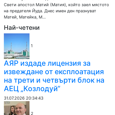
Свети апостол Матий (Матия), който заел мястото
на предателя Йуда. Днес имен ден празнуват
Матей, Матейка, М…
Най-четени
1
АЯР издаде лицензия за
извеждане от експлоатация
на трети и четвърти блок на
АЕЦ „Козлодуй“
31.07.2026 20:34:43
2