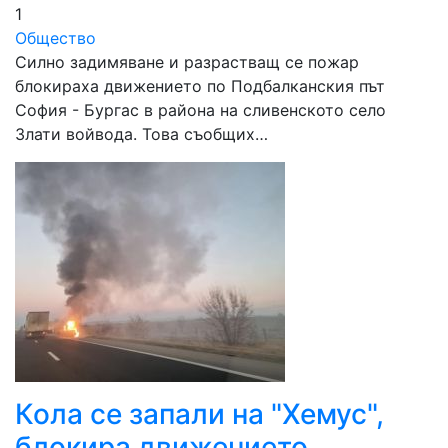
1
Общество
Силно задимяване и разрастващ се пожар
блокираха движението по Подбалканския път
София - Бургас в района на сливенското село
Злати войвода. Това съобщих…
Кола се запали на "Хемус",
блокира движението