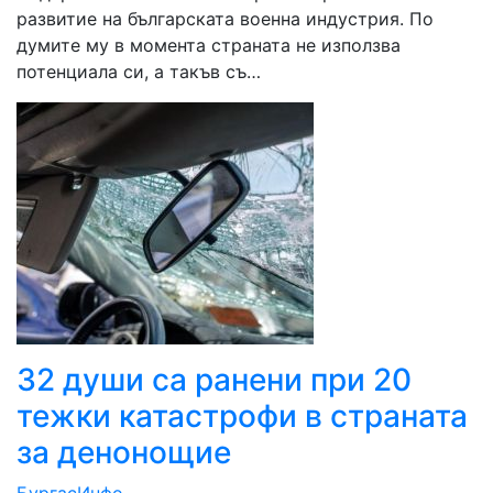
развитие на българската военна индустрия. По
думите му в момента страната не използва
потенциала си, а такъв съ…
32 души са ранени при 20
тежки катастрофи в страната
за денонощие