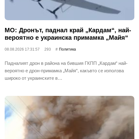
МО: Дронът, паднал край „Кардам“, най-
вероятно е украинска примамка „Майя“
08.08.2026 17:31:57
293
Политика
Падналият дрон в района на бившия ГКПП „Кардам“ най-
вероятно е дрон-примамка „Майя“, какъвто се използва
широко от украинските в…