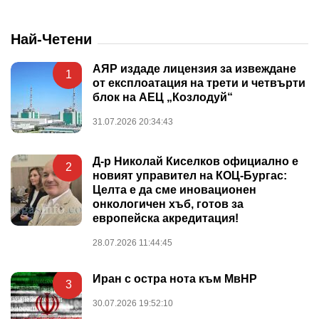
Най-Четени
АЯР издаде лицензия за извеждане
1
от експлоатация на трети и четвърти
блок на АЕЦ „Козлодуй“
31.07.2026 20:34:43
Д-р Николай Киселков официално е
2
новият управител на КОЦ-Бургас:
Целта е да сме иновационен
онкологичен хъб, готов за
европейска акредитация!
28.07.2026 11:44:45
Иран с остра нота към МвНР
3
30.07.2026 19:52:10