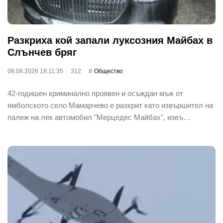
Разкриха кой запали луксозния Майбах в
Слънчев бряг
08.08.2026 18:11:35
312
Общество
42-годишен криминално проявен и осъждан мъж от
ямболското село Мамарчево е разкрит като извършител на
палеж на лек автомобил "Мерцедес Майбах", извъ…