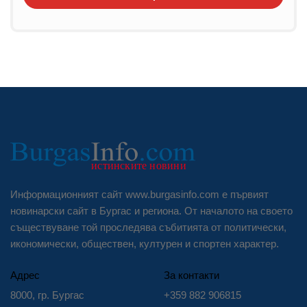
Информационният сайт www.burgasinfo.com е първият
новинарски сайт в Бургас и региона. От началото на своето
съществуване той проследява събитията от политически,
икономически, обществен, културен и спортен характер.
Адрес
За контакти
8000, гр. Бургас
+359 882 906815