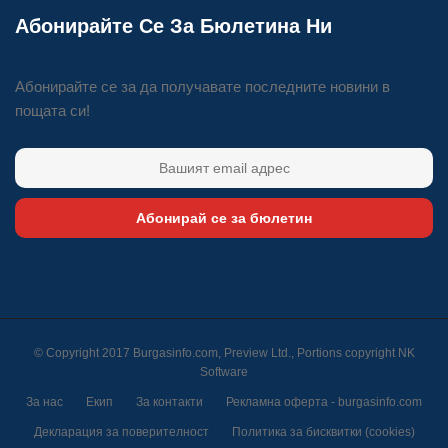
Абонирайте Се За Бюлетина Ни
Абонирайте се за да получавате последните новини в
пощата си!
Абонирай се за бюлетин
© Copyright 2017 Burgasinfo.com, Preview Ltd., Portions copyright
NK
Software
За нас
Екип
За контакти
Рекламна оферта - burgasinfo.com
Декларация за поверителност
Политика за бисквитки (cookies)