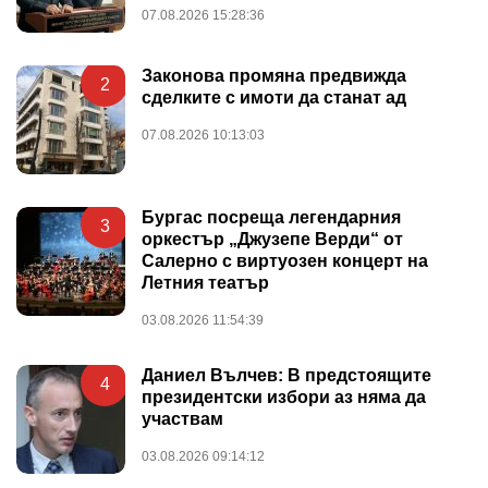
07.08.2026 15:28:36
Законова промяна предвижда
2
сделките с имоти да станат ад
07.08.2026 10:13:03
Бургас посреща легендарния
3
оркестър „Джузепе Верди“ от
Салерно с виртуозен концерт на
Летния театър
03.08.2026 11:54:39
Даниел Вълчев: В предстоящите
4
президентски избори аз няма да
участвам
03.08.2026 09:14:12