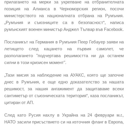
прилагането на мерки за укрепване на отбранителната
позиция на Алианса в Черноморския регион, посочи
министерството на националната отбрана на Румъния.
„Румъния и съюзниците са в безопасност“, написа
румънският военен министър Анджел Тълвар във Facebook.
Посланикът на Германия в Румъния Пеер Гебауер заяви на
летището след кацането на първия самолет, че
разполагането "подчертава решимостта ни да останем
силни в този кризисен момент".
„Тази мисия за наблюдение на АУАКС, която ще започне
днес в Румъния, е още едно доказателство за нашата
решимост, за нашия ангажимент да защитаваме всеки
сантиметър от съюзническата територия“, каза посланикът,
цитиран от АП.
След като Русия нахлу в Украйна на 24 февруари м.г.,
НАТО засили присъствието си на източния фланг в Европа,