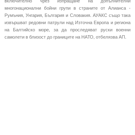
включително чрез изпращане на допълнителни
многонационални бойни групи в страните от Алианса -
Румъния, Унгария, България и Словакия. АУАКС също така
извършват редовни патрули над Източна Европа и региона
на Балтийско море, за да проследяват руски военни
самолети в близост до границите на НАТО, отбелязва АП.