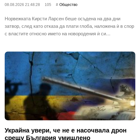
08.08.2026 21:48:28
105
Общество
Норвежката Кирсти Ларсен беше осъдена на два дни
затвор, след като отказа да плати глоба, наложена ѝ в спор
с властите относно името на новородения ѝ си…
Украйна увери, че не е насочвала дрон
срещу България умишлено