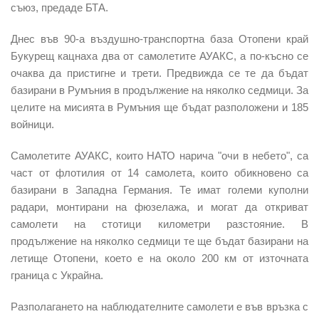
съюз, предаде БТА.
Днес във 90-а въздушно-транспортна база Отопени край
Букурещ кацнаха два от самолетите АУАКС, а по-късно се
очаква да пристигне и трети. Предвижда се те да бъдат
базирани в Румъния в продължение на няколко седмици. За
целите на мисията в Румъния ще бъдат разположени и 185
войници.
Самолетите АУАКС, които НАТО нарича "очи в небето", са
част от флотилия от 14 самолета, които обикновено са
базирани в Западна Германия. Те имат големи куполни
радари, монтирани на фюзелажа, и могат да откриват
самолети на стотици километри разстояние. В
продължение на няколко седмици те ще бъдат базирани на
летище Отопени, което е на около 200 км от източната
граница с Украйна.
Разполагането на наблюдателните самолети е във връзка с