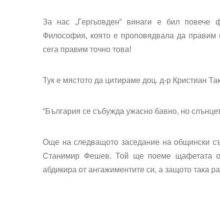
За нас „Гергьовден“ винаги е бил повече 
Философия, която е проповядвала да правим н
сега правим точно това!
Тук е мястото да цитираме доц. д-р Кристиан Та
“България се събужда ужасно бавно, но слънцет
Още на следващото заседание на общински съ
Станимир Фешев. Той ще поеме щафетата от
абдикира от ангажиментите си, а защото така р