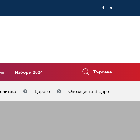
Търсене
ие
Избори 2024
олитика
Царево
Опозицията В Царе...