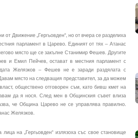
и от Движение „Гергьовден“, но от вчера се разделиха
стния парламент в Царево. Единият от тях – Атанас
 негово място ще се закълне Станимир Фешев. Другите
ев и Емил Пейчев, остават в местния парламент с
адата Желязков – Фешев не е заради раздялата с
"Давам място на следващия представител, за да можем
власт, обществено отговорен съм, като бивш кмет на
авам да я нося. След мен в Общинския съвет влиза
казва, че Община Царево не се управлява правилно.
анас Желязков.
а лица на „Гергьовден“ излязоха със свое становище