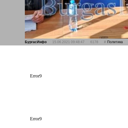
БургасИнфо
15.06.2021 09:48:47
6178
Политика