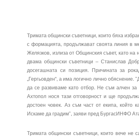
Тримата общински съветници, които бяха избран
с формацията, продължават своята линия в ме
Желязков, излиза от Общинския съвет, като на
двама общински съветници – Станислав Добр
досегашната си позиция. Причината за рок
„Гергьовден“, а има логично лично обяснение. 
да се развиваме като отбор. Не съм алчен за 
Ахтопол нося тази отговорност и ще продълж
достоен човек. Аз съм част от екипа, който 
Искаме да градим", заяви пред БургасИНФО Ат
Тримата общински съветници, които вече не с