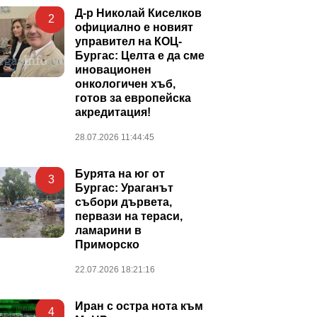
Д-р Николай Киселков
2
официално е новият
управител на КОЦ-
Бургас: Целта е да сме
иновационен
онкологичен хъб,
готов за европейска
акредитация!
28.07.2026 11:44:45
Бурята на юг от
3
Бургас: Ураганът
събори дървета,
первази на тераси,
ламарини в
Приморско
22.07.2026 18:21:16
Иран с остра нота към
4