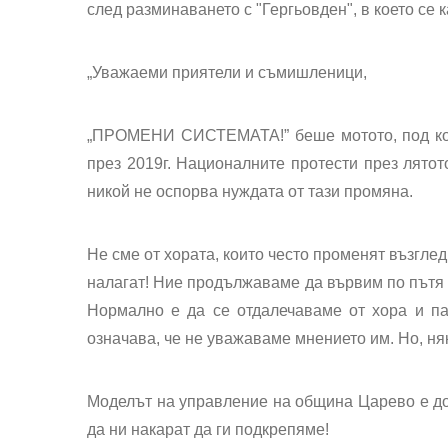
след разминаването с "Гергьовден", в което се к
„Уважаеми приятели и съмишленици,
„ПРОМЕНИ СИСТЕМАТА!” беше мотото, под кое
през 2019г. Националните протести през лятото
никой не оспорва нуждата от тази промяна.
Не сме от хората, които често променят възглед
налагат! Ние продължаваме да вървим по пътя 
Нормално е да се отдалечаваме от хора и па
означава, че не уважаваме мнението им. Но, ня
Моделът на управление на община Царево е дос
да ни накарат да ги подкрепяме!