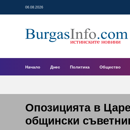
06.08.2026
Начало
Днес
Политика
Общество
Опозицията в Цар
общински съветник