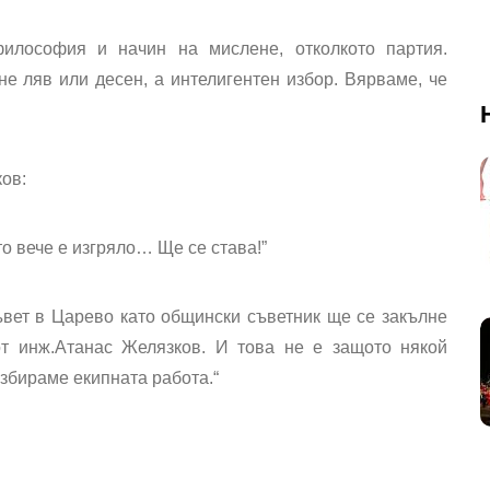
философия и начин на мислене, отколкото партия.
е ляв или десен, а интелигентен избор. Вярваме, че
ков:
о вече е изгряло… Ще се става!”
вет в Царево като общински съветник ще се закълне
 инж.Атанас Желязков. И това не е защото някой
азбираме екипната работа.“