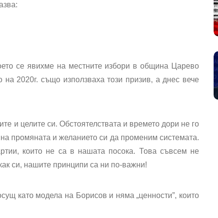
азва:
то се явихме на местните избори в община Царево
 на 2020г. също използваха този призив, а днес вече
ите и целите си. Обстоятелствата и времето дори не го
на промяната и желанието си да променим системата.
ртии, които не са в нашата посока. Това съвсем не
как си, нашите принципи са ни по-важни!
ущ като модела на Борисов и няма „ценности”, които