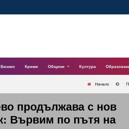
Бизнес
Крими
Общини
Култура
Образован
Начало
П
ево продължава с нов
: Вървим по пътя на