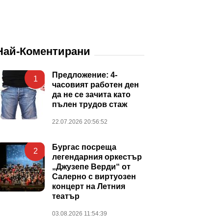
Най-Коментирани
Предложение: 4-
1
часовият работен ден
да не се зачита като
пълен трудов стаж
22.07.2026 20:56:52
Бургас посреща
2
легендарния оркестър
„Джузепе Верди“ от
Салерно с виртуозен
концерт на Летния
театър
03.08.2026 11:54:39