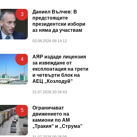
Даниел Вълчев: В
3
предстоящите
президентски избори
аз няма да участвам
03.08.2026 09:14:12
АЯР издаде лицензия
4
за извеждане от
експлоатация на трети
и четвърти блок на
АЕЦ „Козлодуй“
31.07.2026 20:34:43
Ограничават
5
движението на
камиони по АМ
„Тракия“ и „Струма“