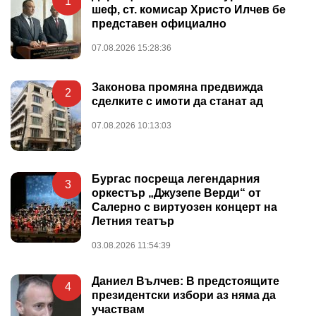
1
шеф, ст. комисар Христо Илчев бе
представен официално
07.08.2026 15:28:36
Законова промяна предвижда
2
сделките с имоти да станат ад
07.08.2026 10:13:03
Бургас посреща легендарния
3
оркестър „Джузепе Верди“ от
Салерно с виртуозен концерт на
Летния театър
03.08.2026 11:54:39
Даниел Вълчев: В предстоящите
4
президентски избори аз няма да
участвам