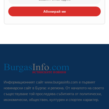
Абонирай ме
Информационният сайт www.burgasinfo.com е първият
новинарски сайт в Бургас и региона. От началото на своето
съществуване той проследява събитията от политически,
икономически, обществен, културен и спортен характер.