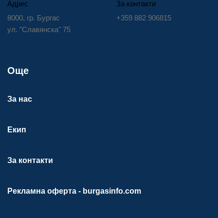
Адрес
За контакти
8000, гр. Бургас
+359 882 906815
ул. "Славянска" 75
Още
За нас
Екип
За контакти
Рекламна оферта - burgasinfo.com