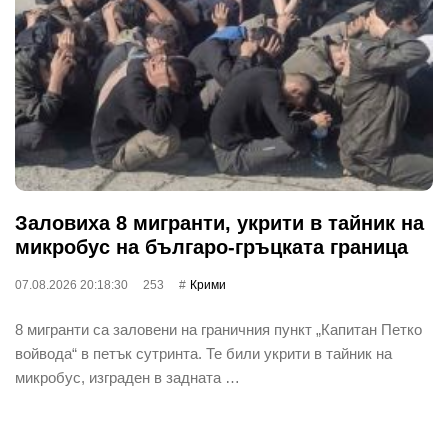
Заловиха 8 мигранти, укрити в тайник на
микробус на българо-гръцката граница
07.08.2026 20:18:30
253
Крими
8 мигранти са заловени на граничния пункт „Капитан Петко
войвода“ в петък сутринта. Те били укрити в тайник на
микробус, изграден в задната …