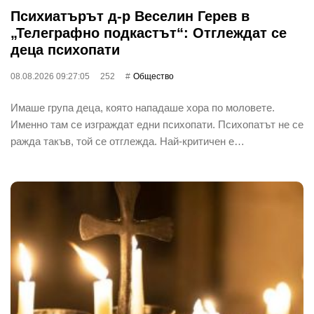
Психиатърът д-р Веселин Герев в
„Телеграфно подкастът“: Отглеждат се
деца психопати
08.08.2026 09:27:05
252
Общество
Имаше група деца, която нападаше хора по моловете.
Именно там се изграждат едни психопати. Психопатът не се
ражда такъв, той се отглежда. Най-критичен е…