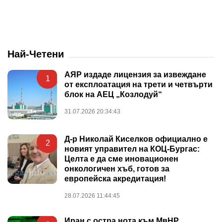
Най-Четени
АЯР издаде лицензия за извеждане
1
от експлоатация на трети и четвърти
блок на АЕЦ „Козлодуй“
31.07.2026 20:34:43
Д-р Николай Киселков официално е
2
новият управител на КОЦ-Бургас:
Целта е да сме иновационен
онкологичен хъб, готов за
европейска акредитация!
28.07.2026 11:44:45
Иран с остра нота към МвНР