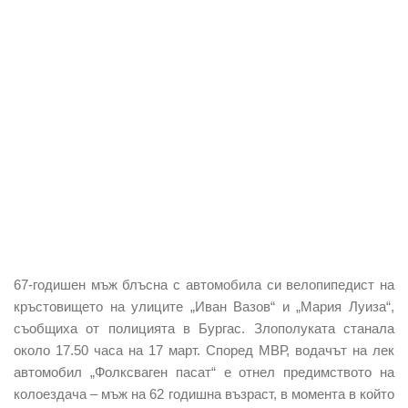
67-годишен мъж блъсна с автомобила си велопипедист на
кръстовището на улиците „Иван Вазов“ и „Мария Луиза“,
съобщиха от полицията в Бургас. Злополуката станала
около 17.50 часа на 17 март. Според МВР, водачът на лек
автомобил „Фолксваген пасат“ е отнел предимството на
колоездача – мъж на 62 годишна възраст, в момента в който