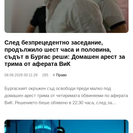
След безпрецедентно заседание,
продължило шест часа и половина,
съдът в Бургас реши: Домашен арест за
трима от аферата ВиК
08.08.2026 00:11:26
285
Право
Бургаският окръжен съд освободи преди малко под
домашен арест трима от четиримата обвиняеми по аферата
ВиК. Решението беше обявено в 22:30 часа, след за…