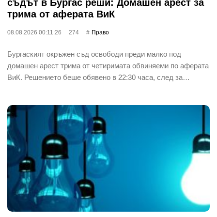
съдът в Бургас реши: Домашен арест за
трима от аферата ВиК
08.08.2026 00:11:26
274
Право
Бургаският окръжен съд освободи преди малко под
домашен арест трима от четиримата обвиняеми по аферата
ВиК. Решението беше обявено в 22:30 часа, след за…