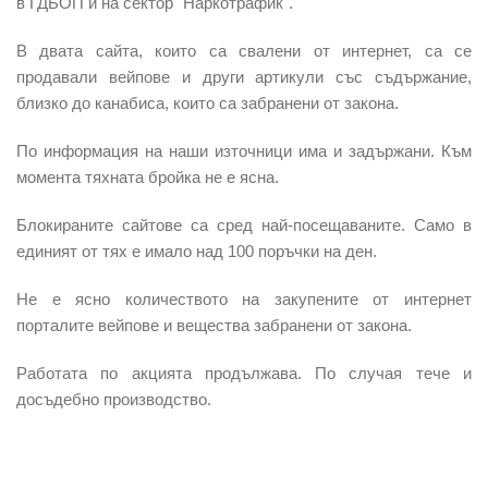
в ГДБОП и на сектор "Наркотрафик".
В двата сайта, които са свалени от интернет, са се
пр
одавали вейпове и други артикули
със съдържание,
близко до канабиса, които са забранени от закона.
По информация на наши източници има и задържани. Към
момента тяхната бройка не е ясна.
Блокираните сайтове
са сред най-посещаваните. Само в
единият от тях е имало над 100 поръчки на ден.
Не е ясно
количеството на закупените от интернет
порталите вейпове
и вещества забранени от закона.
Работата по акцията продължава. По случая тече и
досъдебно производство.