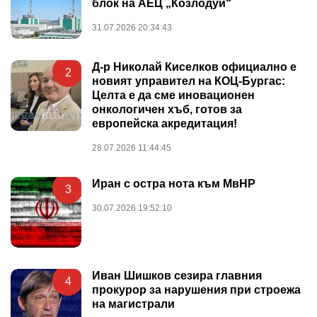
блок на АЕЦ „Козлодуй“
31.07.2026 20:34:43
Д-р Николай Киселков официално е
2
новият управител на КОЦ-Бургас:
Целта е да сме иновационен
онкологичен хъб, готов за
европейска акредитация!
28.07.2026 11:44:45
Иран с остра нота към МвНР
3
30.07.2026 19:52:10
Иван Шишков сезира главния
4
прокурор за нарушения при строежа
на магистрали