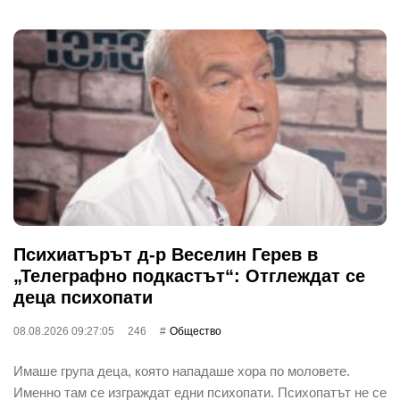
Психиатърът д-р Веселин Герев в
„Телеграфно подкастът“: Отглеждат се
деца психопати
08.08.2026 09:27:05
246
Общество
Имаше група деца, която нападаше хора по моловете.
Именно там се изграждат едни психопати. Психопатът не се