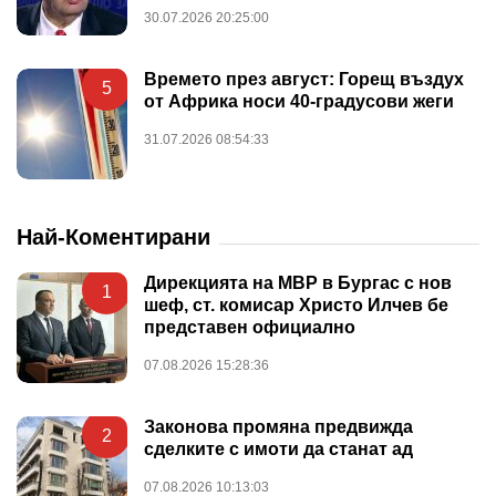
30.07.2026 20:25:00
Времето през август: Горещ въздух
5
от Африка носи 40-градусови жеги
31.07.2026 08:54:33
Най-Коментирани
Дирекцията на МВР в Бургас с нов
1
шеф, ст. комисар Христо Илчев бе
представен официално
07.08.2026 15:28:36
Законова промяна предвижда
2
сделките с имоти да станат ад
07.08.2026 10:13:03