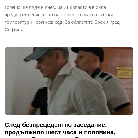
Горещо ще бъде и днес. За 21 области е в сила
предупреждение от втора степен за опасно високи
температури - оранжев код. За областите София-град,
София…
След безпрецедентно заседание,
продължило шест часа и половина,