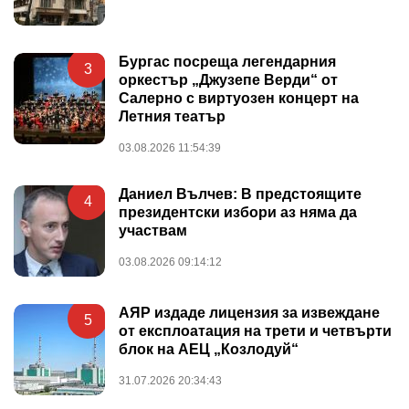
Бургас посреща легендарния
3
оркестър „Джузепе Верди“ от
Салерно с виртуозен концерт на
Летния театър
03.08.2026 11:54:39
Даниел Вълчев: В предстоящите
4
президентски избори аз няма да
участвам
03.08.2026 09:14:12
АЯР издаде лицензия за извеждане
5
от експлоатация на трети и четвърти
блок на АЕЦ „Козлодуй“
31.07.2026 20:34:43