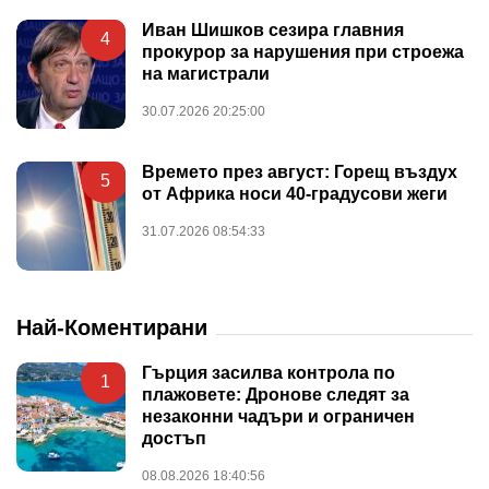
Иван Шишков сезира главния
4
прокурор за нарушения при строежа
на магистрали
30.07.2026 20:25:00
Времето през август: Горещ въздух
5
от Африка носи 40-градусови жеги
31.07.2026 08:54:33
Най-Коментирани
Гърция засилва контрола по
1
плажовете: Дронове следят за
незаконни чадъри и ограничен
достъп
08.08.2026 18:40:56