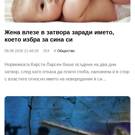
Жена влезе в затвора заради името,
което избра за сина си
08.08.2026 21:48:28
254
Общество
Норвежката Кирсти Ларсен беше осъдена на два дни
затвор, след като отказа да плати глоба, наложена ѝ в спор
с властите относно името на новородения ѝ си…