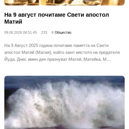
На 9 август почитаме Свети апостол
Матий
09.08.2026 08:51:45
233
Общество
На 9 Август 2025 година почитаме паметта на Свети
апостол Матий (Матия), който заел мястото на предателя
Йуда. Днес имен ден празнуват Матей, Матейка, М…