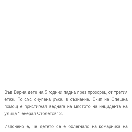
Във Варна дете на 5 години падна през прозорец от третия
етаж. То със счупена ръка, в съзнание. Екип на Спешна
помощ е пристигнал веднага на мястото на инцидента на
улица “Генерал Столетов” 3.
Изяснено е, че детето се е облегнало на комарника на