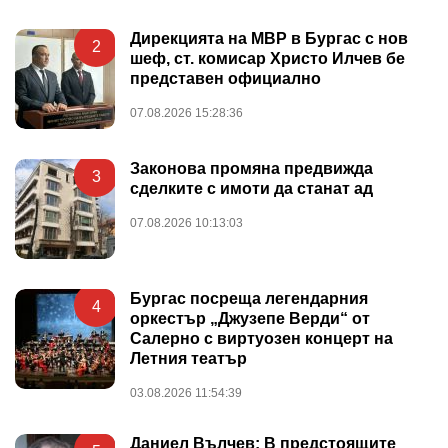
Дирекцията на МВР в Бургас с нов
2
шеф, ст. комисар Христо Илчев бе
представен официално
07.08.2026 15:28:36
Законова промяна предвижда
3
сделките с имоти да станат ад
07.08.2026 10:13:03
Бургас посреща легендарния
4
оркестър „Джузепе Верди“ от
Салерно с виртуозен концерт на
Летния театър
03.08.2026 11:54:39
Даниел Вълчев: В предстоящите