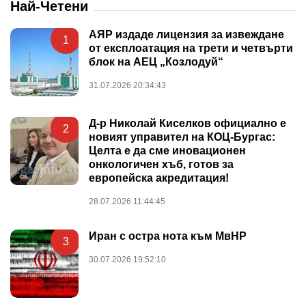
Най-Четени
АЯР издаде лицензия за извеждане
1
от експлоатация на трети и четвърти
блок на АЕЦ „Козлодуй“
31.07.2026 20:34:43
Д-р Николай Киселков официално е
2
новият управител на КОЦ-Бургас:
Целта е да сме иновационен
онкологичен хъб, готов за
европейска акредитация!
28.07.2026 11:44:45
Иран с остра нота към МвНР
3
30.07.2026 19:52:10