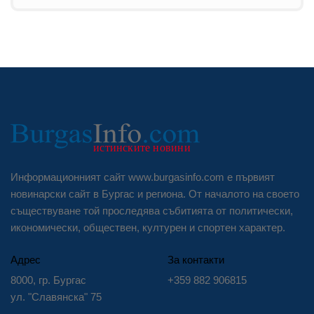
Информационният сайт www.burgasinfo.com е първият
новинарски сайт в Бургас и региона. От началото на своето
съществуване той проследява събитията от политически,
икономически, обществен, културен и спортен характер.
Адрес
За контакти
8000, гр. Бургас
+359 882 906815
ул. "Славянска" 75