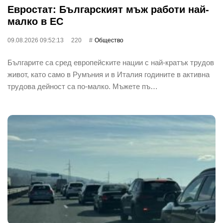
Евростат: Българският мъж работи най-
малко в ЕС
09.08.2026 09:52:13
220
Общество
Българите са сред европейските нации с най-кратък трудов
живот, като само в Румъния и в Италия годините в активна
трудова дейност са по-малко. Мъжете пъ…