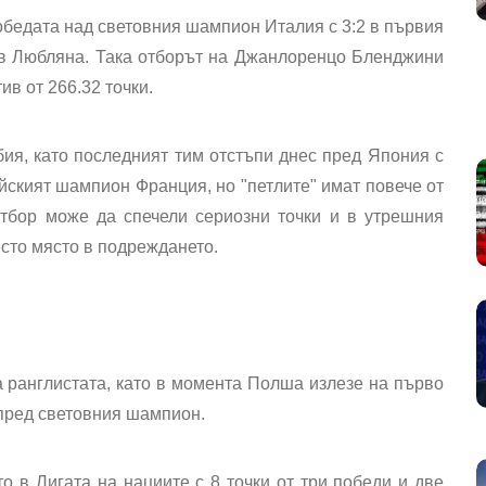
обедата
над
световния шампион Италия с 3:2
в първия
 в Любляна. Така отборът на
Джанлоренцо Бленджини
ив от 266.32 точки.
бия
, като последният тим отстъпи днес пред Япония с
йският шампион Франция, но "петлите" имат повече от
отбор може да спечели сериозни точки и в утрешния
есто място в подреждането.
а ранглистата
, като в момента Полша излезе на първо
 пред световния шампион.
то
в Лигата на нациите с 8 точки от три победи и две