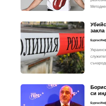
Методие
Убийс
закла
БургасИн
Украинск
служител
сънародн
Борис
си ин
БургасИн