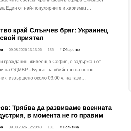
ва Един от най-популярните и харизмат…
тво край Слънчев бряг: Украинец
 свой приятел
фо
09.08.2026 13:13:06
135
Общество
и гражданин, живеещ в София, е задържан от
и на ОДМВР - Бургас за убийство на негов
ик, извършено около 03.00 ч. на тази…
ов: Трябва да развиваме военната
дустрия, в момента не го правим
фо
09.08.2026 12:20:43
181
Политика