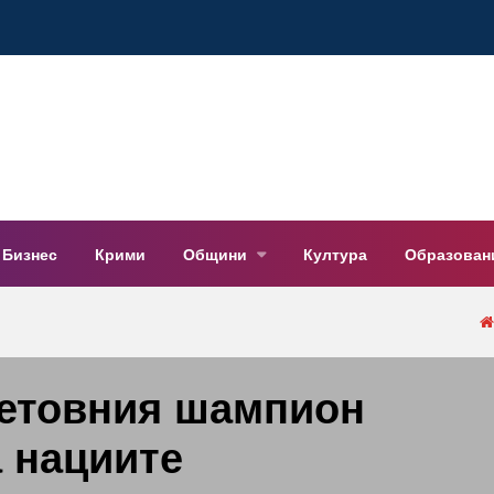
Бизнес
Крими
Общини
Култура
Образован
ветовния шампион
а нациите