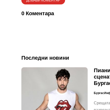
0 Коментара
Последни новини
Пиани
сцена
Бурга
БургасИн
Срещата 
разпозна