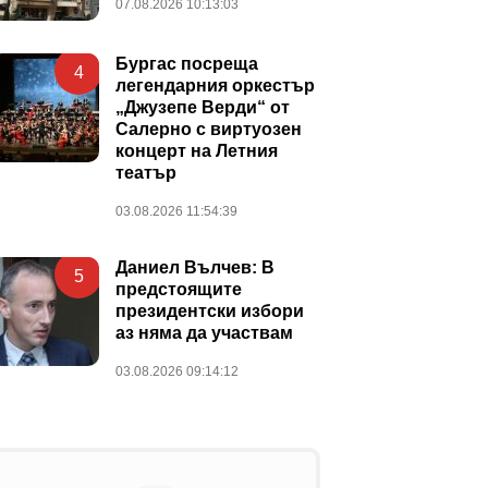
07.08.2026 10:13:03
Бургас посреща
4
легендарния оркестър
„Джузепе Верди“ от
Салерно с виртуозен
концерт на Летния
театър
03.08.2026 11:54:39
Даниел Вълчев: В
5
предстоящите
президентски избори
аз няма да участвам
03.08.2026 09:14:12