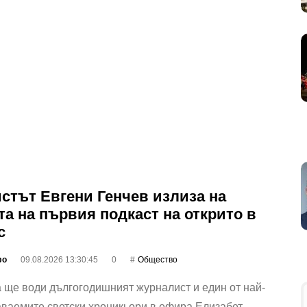
стът Евгени Генчев излиза на
та на първия подкаст на открито в
с
фо
09.08.2026 13:30:45
0
Общество
ще води дългогодишният журналист и един от най-
ваемите светски хроникьори в ефира Елизабет