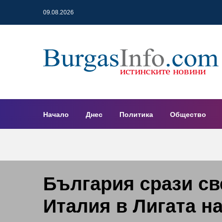
09.08.2026
Начало
Днес
Политика
Общество
България срази с
Италия в Лигата н