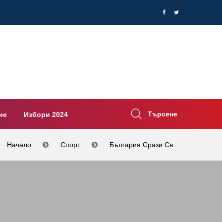
Търсене
ие
Избори 2024
Начало
Спорт
България Срази Св...