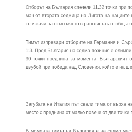
Отборът на България спечели 11.32 точки
при
п
мач от втората седмица на Лигата на нациите
се изкачи на осмо място в ранглистата с общ акт
Тимът изпревари отборите на Германия и Сър
1:3. Пред България на седма позиция е олимпи
30 точки преднина за момента. Българският 
двубой при победа над Словения, който е на ш
Загубата на Италия път свали тима от върха н
място с преднина от малко повече от две точки
В момента тимът на България е на седмо мяс