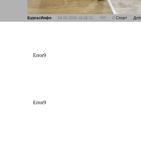
БургасИнфо
24.06.2026 18:36:31
787
Спорт
Доб