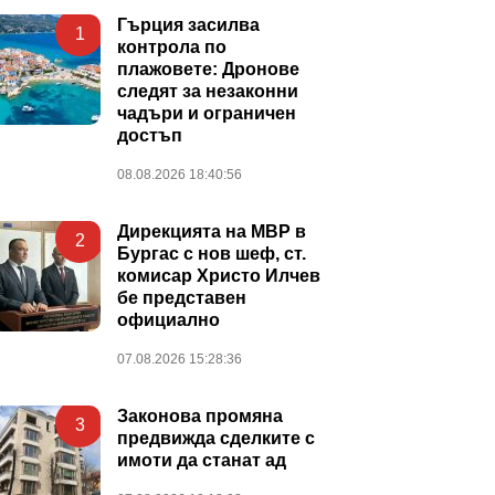
Гърция засилва
1
контрола по
плажовете: Дронове
следят за незаконни
чадъри и ограничен
достъп
08.08.2026 18:40:56
Дирекцията на МВР в
2
Бургас с нов шеф, ст.
комисар Христо Илчев
бе представен
официално
07.08.2026 15:28:36
Законова промяна
3
предвижда сделките с
имоти да станат ад