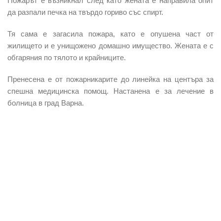
Пожарът е възникнал след като жената е направила опит
да разпали печка на твърдо гориво със спирт.
Тя сама е загасила пожара, като е опушена част от
жилището и е унищожено домашно имущество. Жената е с
обгаряния по тялото и крайниците.
Пренесена е от пожарникарите до линейка на центъра за
спешна медицинска помощ. Настанена е за лечение в
болница в град Варна.