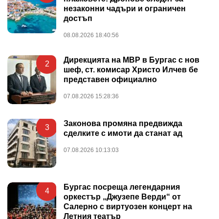
незаконни чадъри и ограничен
достъп
08.08.2026 18:40:56
Дирекцията на МВР в Бургас с нов
2
шеф, ст. комисар Христо Илчев бе
представен официално
07.08.2026 15:28:36
Законова промяна предвижда
3
сделките с имоти да станат ад
07.08.2026 10:13:03
Бургас посреща легендарния
4
оркестър „Джузепе Верди“ от
Салерно с виртуозен концерт на
Летния театър