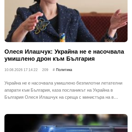
Олеся Илашчук: Украйна не е насочвала
умишлено дрон към България
10.08.2026 17:14:22
209
Политика
Украйна не е насочвала умишлено безпилотни летателни
апарати към България, каза посланикът на Украйна в
България Олеся Илашчук на среща с министъра на в…