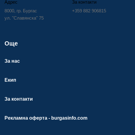
Адрес
За контакти
8000, гр. Бургас
+359 882 906815
ул. "Славянска" 75
Още
За нас
Екип
За контакти
Рекламна оферта - burgasinfo.com