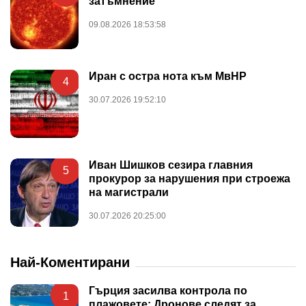
затъмнение
09.08.2026 18:53:58
Иран с остра нота към МвНР
4
30.07.2026 19:52:10
Иван Шишков сезира главния
5
прокурор за нарушения при строежа
на магистрали
30.07.2026 20:25:00
Най-Коментирани
Гърция засилва контрола по
1
плажовете: Дронове следят за