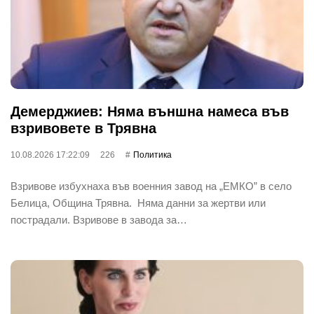
Демерджиев: Няма външна намеса във
взривовете в Трявна
10.08.2026 17:22:09
226
Политика
Взривове избухнаха във военния завод на „ЕМКО” в село
Белица, Община Трявна. Няма данни за жертви или
пострадали. Взривове в завода за…