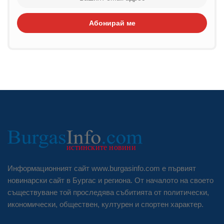
Абонирай ме
Информационният сайт www.burgasinfo.com е първият
новинарски сайт в Бургас и региона. От началото на своето
съществуване той проследява събитията от политически,
икономически, обществен, културен и спортен характер.