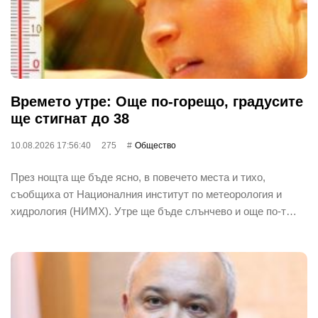
Времето утре: Още по-горещо, градусите
ще стигнат до 38
10.08.2026 17:56:40
275
Общество
През нощта ще бъде ясно, в повечето места и тихо,
съобщиха от Националния институт по метеорология и
хидрология (НИМХ). Утре ще бъде слънчево и още по-т…