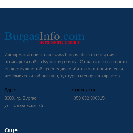
Информационният сайт www.burgasinfo.com е първият
новинарски сайт в Бургас и региона. От началото на своето
съществуване той проследява събитията от политически,
икономически, обществен, културен и спортен характер.
Адрес
За контакти
8000, гр. Бургас
+359 882 906815
ул. "Славянска" 75
Още