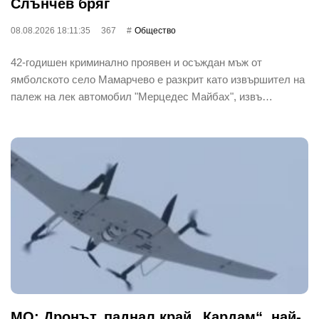
Слънчев бряг
08.08.2026 18:11:35
367
Общество
42-годишен криминално проявен и осъждан мъж от
ямболското село Мамарчево е разкрит като извършител на
палеж на лек автомобил "Мерцедес Майбах", извъ…
МО: Дронът, паднал край „Кардам“, най-