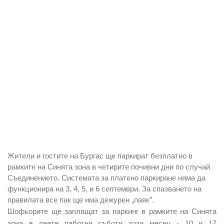
Жители и гостите на Бургас ще паркират безплатно в
рамките на Синята зона в четирите почивни дни по случай
Съединението. Системата за платено паркиране няма да
функционира на 3, 4, 5, и 6 септември. За спазването на
правилата все пак ще има дежурен „паяк”.
Шофьорите ще заплащат за паркинг в рамките на Синята
зона в двете работни съботи този месец - 10 и 17