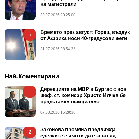
на магистрали
30.07.2026 20:25:00
Времето през август: Горещ въздух
5
от Африка носи 40-градусови жеги
31.07.2026 08:54:33
Най-Коментирани
Дирекцията на МВР в Бургас с нов
1
шеф, ст. комисар Христо Илчев бе
представен официално
07.08.2026 15:28:36
Законова промяна предвижда
2
сделките с имоти да станат ад