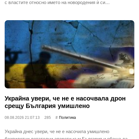
с властите относно името на новородения ѝ си…
Украйна увери, че не е насочвала дрон
срещу България умишлено
08.08.2026 21:07:13
285
Политика
Украйна днес увери, че не е насочила умишлено
безпилотни летателни апарати към България и обеща да