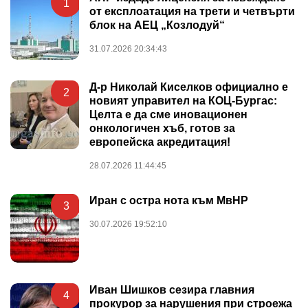
1
от експлоатация на трети и четвърти
блок на АЕЦ „Козлодуй“
31.07.2026 20:34:43
Д-р Николай Киселков официално е
2
новият управител на КОЦ-Бургас:
Целта е да сме иновационен
онкологичен хъб, готов за
европейска акредитация!
28.07.2026 11:44:45
Иран с остра нота към МвНР
3
30.07.2026 19:52:10
Иван Шишков сезира главния
4
прокурор за нарушения при строежа