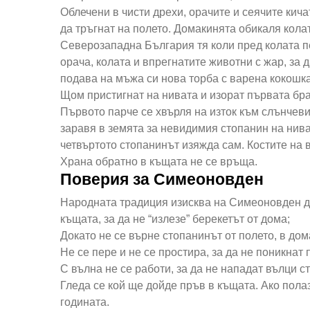
Облечени в чисти дрехи, орачите и сеячите кичат
да тръгнат на полето. Домакинята обикаля колат
Северозападна България тя коли пред колата пе
орача, колата и впрегнатите животни с жар, за 
подава на мъжа си нова торба с варена кокошка
Щом пристигнат на нивата и изорат първата браз
Първото парче се хвърля на изток към слънчевия
заравя в земята за невидимия стопанин на ниват
четвъртото стопанинът изяжда сам. Костите на 
Храна обратно в къщата не се връща.
Поверия за Симеоновден
Народната традиция изисква на Симеоновден да
къщата, за да не “излезе” берекетът от дома;
Докато не се върне стопанинът от полето, в дома
Не се пере и не се простира, за да не поникнат
С вълна не се работи, за да не нападат вълци с
Гледа се кой ще дойде пръв в къщата. Ако пола
годината.