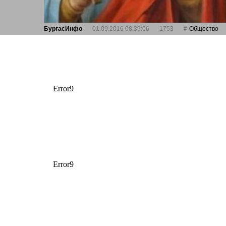
БургасИнфо
01.09.2016 08:39:06
1753
Общество