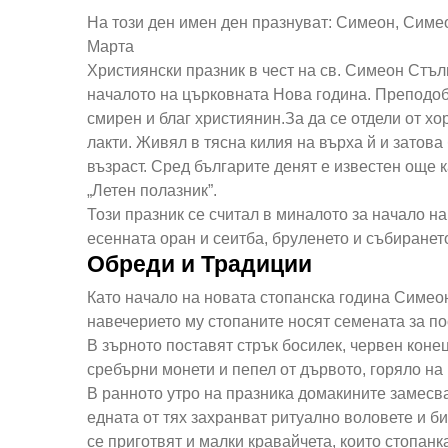
На този ден имен ден празнуват: Симеон, Симе
Марта
Християнски празник в чест на св. Симеон Стъл
началото на църковната Нова година. Преподобн
смирен и благ християнин.За да се отдели от хо
лакти. Живял в тясна килия на върха й и затов
възраст. Сред българите денят е известен още к
„Летен полазник”.
Този празник се считал в миналото за начало н
есенната оран и сеитба, бруленето и събиранет
Обреди и Традиции
Като начало на новата стопанска година Симеон
навечерието му стопаните носят семената за пос
В зърното поставят стрък босилек, червен конец
сребърни монети и пепел от дървото, горяло на
В ранното утро на празника домакините замесва
едната от тях захранват ритуално воловете и би
се приготвят и малки кравайчета, които стопанк