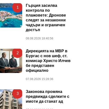
Гърция засилва
1
контрола по
плажовете: Дронове
следят за незаконни
чадъри и ограничен
достъп
08.08.2026 18:40:56
Дирекцията на МВР в
2
Бургас с нов шеф, ст.
комисар Христо Илчев
бе представен
официално
07.08.2026 15:28:36
Законова промяна
3
предвижда сделките с
имоти да станат ад