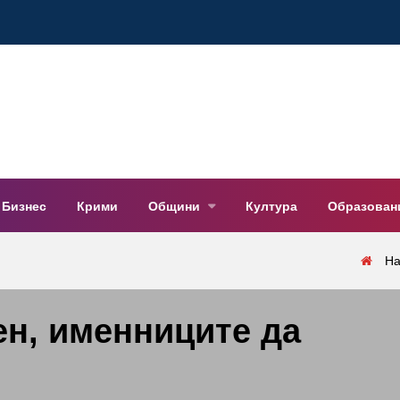
Бизнес
Крими
Общини
Култура
Образован
На
н, именниците да