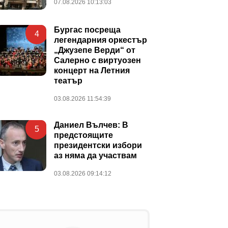
07.08.2026 10:13:03
Бургас посреща
4
легендарния оркестър
„Джузепе Верди“ от
Салерно с виртуозен
концерт на Летния
театър
03.08.2026 11:54:39
Даниел Вълчев: В
5
предстоящите
президентски избори
аз няма да участвам
03.08.2026 09:14:12