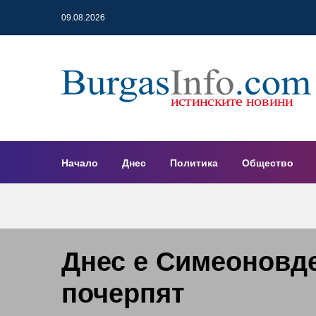
09.08.2026
Начало
Днес
Политика
Общество
Днес е Симеоновде
почерпят