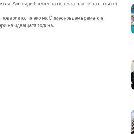
я си. Ако види бременна невеста или жена с „пълни
 поверието, че ако на Симеоновден времето е
уари на идващата година.