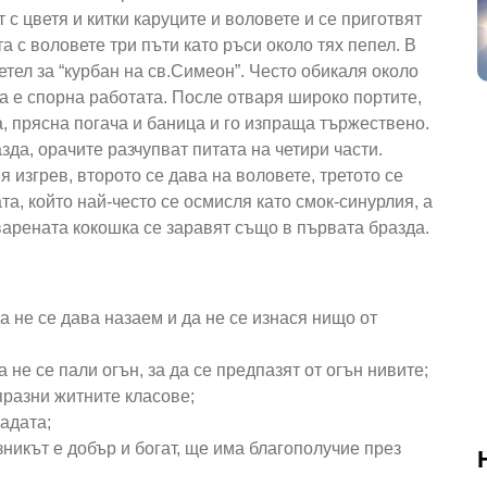
 с цветя и китки каруците и воловете и се приготвят
а с воловете три пъти като ръси около тях пепел. В
тел за “курбан на св.Симеон”. Често обикаля около
да е спорна работата. После отваря широко портите,
, прясна погача и баница и го изпраща тържествено.
да, орачите разчупват питата на четири части.
 изгрев, второто се дава на воловете, третото се
а, който най-често се осмисля като смок-синурлия, а
варената кокошка се заравят също в първата бразда.
 не се дава назаем и да не се изнася нищо от
 не се пали огън, за да се предпазят от огън нивите;
 празни житните класове;
тадата;
зникът е добър и богат, ще има благополучие през