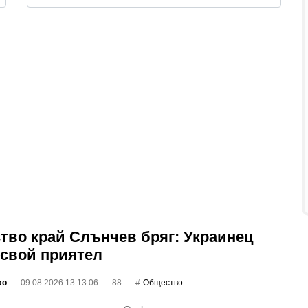
тво край Слънчев бряг: Украинец
 свой приятел
фо
09.08.2026 13:13:06
88
Общество