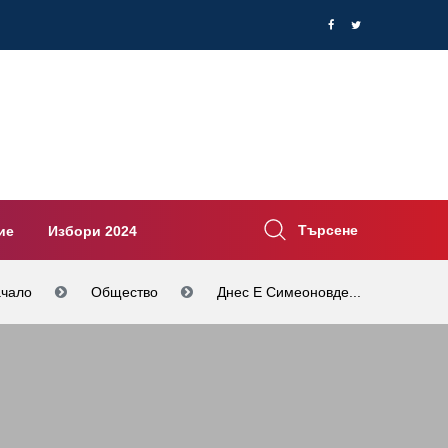
Търсене
ие
Избори 2024
чало
Общество
Днес Е Симеоновде...