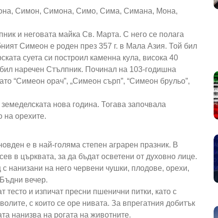
она, Симон, Симона, Симо, Сима, Симана, Мона,
пник и неговата майка Св. Марта. С него се полага
ият Симеон е роден през 357 г. в Мала Азия. Той бил
рската суета си построил каменна кула, висока 40
а бил наречен Стълпник. Починал на 103-годишна
ато “Симеон орач”, „Симеон сърп”, “Симеон брульо”,
а земеделската нова година. Тогава започвала
о на орехите.
овден е в най-голяма степен аграрен празник. В
ев в църквата, за да бъдат осветени от духовно лице.
 с нанизани на него червени чушки, плодове, орехи,
 Бъдни вечер.
т тесто и изпичат пресни пшенични питки, като с
волите, с които се оре нивата. За впрегатния добитък
ата нанизва на рогата на животните.