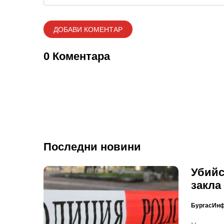
0 Коментара
Последни новини
Убийс
закла
БургасИн