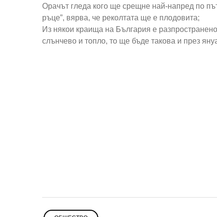
Орачът гледа кого ще срещне най-напред по път
ръце”, вярва, че реколтата ще е плодовита;
Из някои краища на България е разпространено
слънчево и топло, то ще бъде такова и през ян