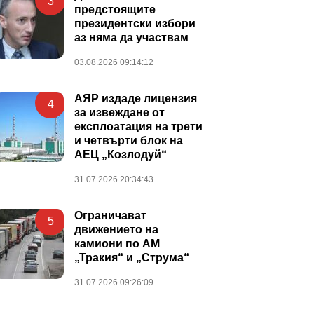
3
предстоящите
президентски избори
аз няма да участвам
03.08.2026 09:14:12
АЯР издаде лицензия
4
за извеждане от
експлоатация на трети
и четвърти блок на
АЕЦ „Козлодуй“
31.07.2026 20:34:43
Ограничават
5
движението на
камиони по АМ
„Тракия“ и „Струма“
31.07.2026 09:26:09