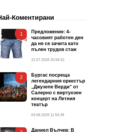
Най-Коментирани
Предложение: 4-
1
часовият работен ден
да не се зачита като
пълен трудов стаж
22.07.2026 20:56:52
Бургас посреща
2
легендарния оркестър
„Джузепе Верди“ от
Салерно с виртуозен
концерт на Летния
театър
03.08.2026 11:54:39
Даниел Вълчев: В