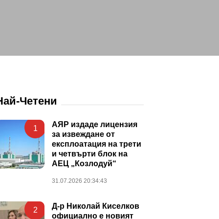
Най-Четени
АЯР издаде лицензия
1
за извеждане от
експлоатация на трети
и четвърти блок на
АЕЦ „Козлодуй“
31.07.2026 20:34:43
Д-р Николай Киселков
2
официално е новият