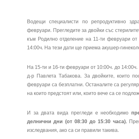
Водещи специалисти по репродуктивно зд
февруари. Прегледите за двойки със стерилите
към Родилно отделение на 11-ти февруари от 0
14:00ч. На тези дати ще приема акушер-гинекол
На 15-ти и 16-ти февруари от 10:00ч. до 14:00
д-р Павлета Табакова. За двойките, които по
февруари са безплатни. Останалите са регуляр
на които предстоят или, които вече са се подло
И за двата вида прегледи е необходимо
пр
делнични дни (от 08:30 до 15:30 часа).
Пре
изследвания, ако са си правили такива.