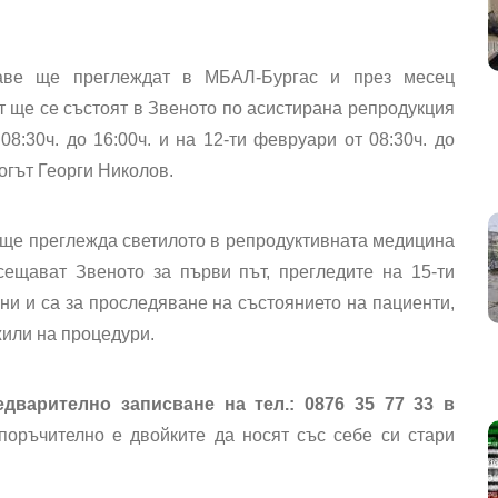
раве ще преглеждат в МБАЛ-Бургас и през месец
т ще се състоят в Звеното по асистирана репродукция
8:30ч. до 16:00ч. и на 12-ти февруари от 08:30ч. до
огът Георги Николов.
ч. ще преглежда светилото в репродуктивната медицина
сещават Звеното за първи път, прегледите на 15-ти
ни и са за проследяване на състоянието на пациенти,
жили на процедури.
едварително записване на тел.: 0876 35 77 33 в
поръчително е двойките да носят със себе си стари