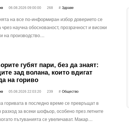
фо
06.08.2026 09:00:00
268
Здраве
ията на все по-информиран избор доверието се
 чрез научна обоснованост, прозрачност и високи
ти на производство…
рите губят пари, без да знаят:
ите зад волана, които вдигат
да на гориво
фо
05.08.2026 22:03:20
239
Общество
а горивата в последно време се превръщат в
 разход за всеки шофьор, особено през летните
когато пътуванията се увеличават. Макар…