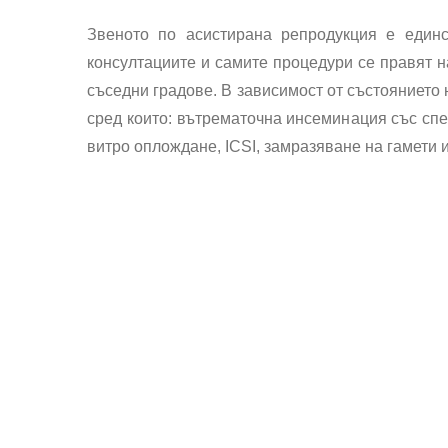
Звеното по асистирана репродукция е единст
консултациите и самите процедури се правят н
съседни градове. В зависимост от състоянието 
сред които: вътрематочна инсеминация със спе
витро оплождане, ICSI, замразяване на гамети 