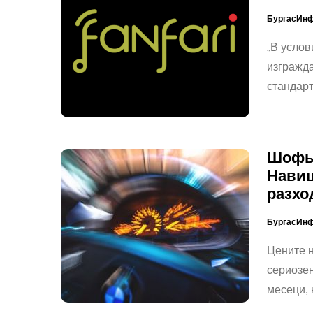
БургасИн
„В услов
изгражда
стандар
Шофьо
Навиц
разхо
БургасИн
Цените н
сериозен
месеци, 