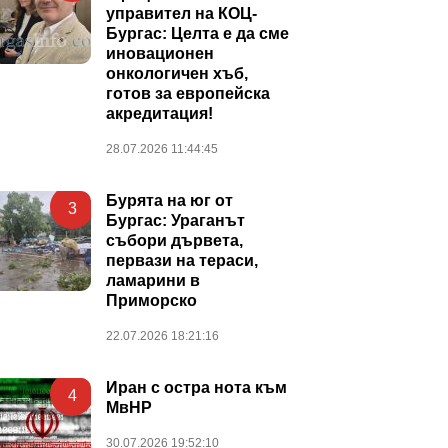
управител на КОЦ-
Бургас: Целта е да сме
иновационен
онкологичен хъб,
готов за европейска
акредитация!
28.07.2026 11:44:45
Бурята на юг от
3
Бургас: Ураганът
събори дървета,
первази на тераси,
ламарини в
Приморско
22.07.2026 18:21:16
Иран с остра нота към
4
МвНР
30.07.2026 19:52:10