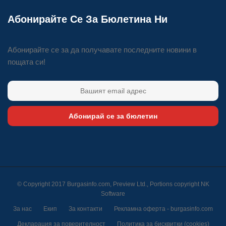
Абонирайте Се За Бюлетина Ни
Абонирайте се за да получавате последните новини в
пощата си!
Абонирай се за бюлетин
© Copyright 2017 Burgasinfo.com, Preview Ltd., Portions copyright
NK
Software
За нас
Екип
За контакти
Рекламна оферта - burgasinfo.com
Декларация за поверителност
Политика за бисквитки (cookies)