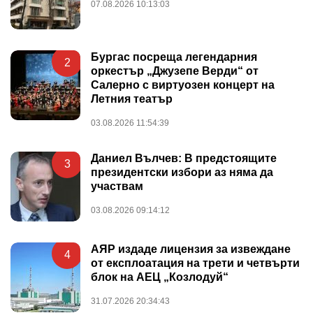
07.08.2026 10:13:03
Бургас посреща легендарния
2
оркестър „Джузепе Верди“ от
Салерно с виртуозен концерт на
Летния театър
03.08.2026 11:54:39
Даниел Вълчев: В предстоящите
3
президентски избори аз няма да
участвам
03.08.2026 09:14:12
АЯР издаде лицензия за извеждане
4
от експлоатация на трети и четвърти
блок на АЕЦ „Козлодуй“
31.07.2026 20:34:43