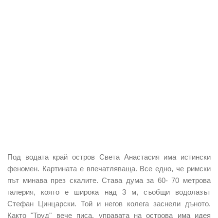
Под водата край остров Света Анастасия има истински
феномен. Картината е впечатляваща. Все едно, че римски
път минава през скалите. Става дума за 60- 70 метрова
галерия, която е широка над 3 м, съобщи водолазът
Стефан Цинцарски. Той и негов колега заснели дъното.
Както "Труд" вече писа, управата на острова има идея