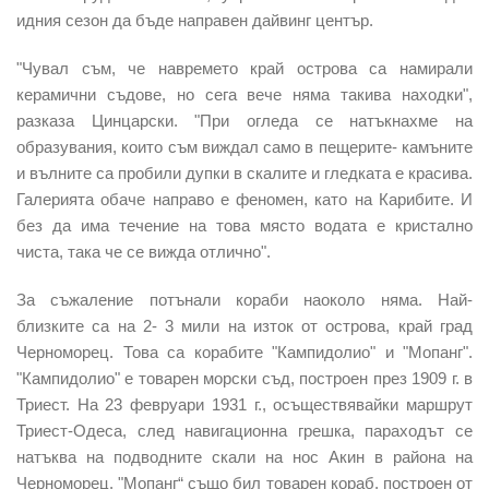
идния сезон да бъде направен дайвинг център.
"Чувал съм, че навремето край острова са намирали
керамични съдове, но сега вече няма такива находки",
разказа Цинцарски. "При огледа се натъкнахме на
образувания, които съм виждал само в пещерите- камъните
и вълните са пробили дупки в скалите и гледката е красива.
Галерията обаче направо е феномен, като на Карибите. И
без да има течение на това място водата е кристално
чиста, така че се вижда отлично".
За съжаление потънали кораби наоколо няма. Най-
близките са на 2- 3 мили на изток от острова, край град
Черноморец. Това са корабите "Кампидолио" и "Мопанг".
"Кампидолио" е товарен морски съд, построен през 1909 г. в
Триест. На 23 февруари 1931 г., осъществявайки маршрут
Триест-Одеса, след навигационна грешка, параходът се
натъква на подводните скали на нос Акин в района на
Черноморец. "Мопанг“ също бил товарен кораб, построен от