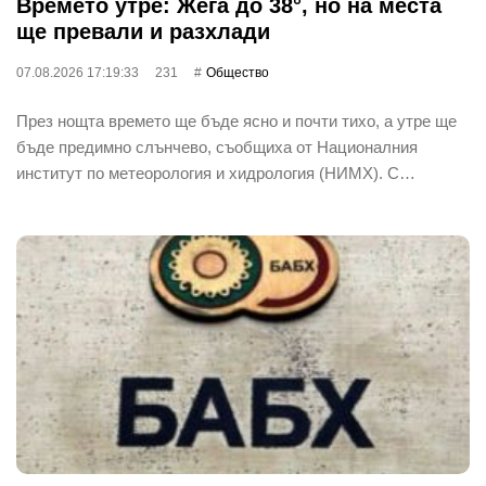
Времето утре: Жега до 38°, но на места
ще превали и разхлади
07.08.2026 17:19:33
231
Общество
През нощта времето ще бъде ясно и почти тихо, а утре ще
бъде предимно слънчево, съобщиха от Националния
институт по метеорология и хидрология (НИМХ). С…