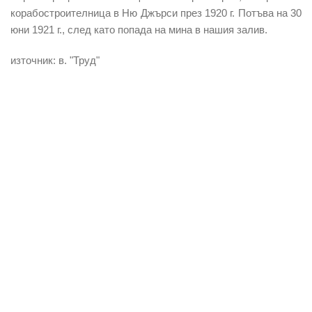
корабостроителница в Ню Джърси през 1920 г. Потъва на 30
юни 1921 г., след като попада на мина в нашия залив.
източник: в. "Труд"