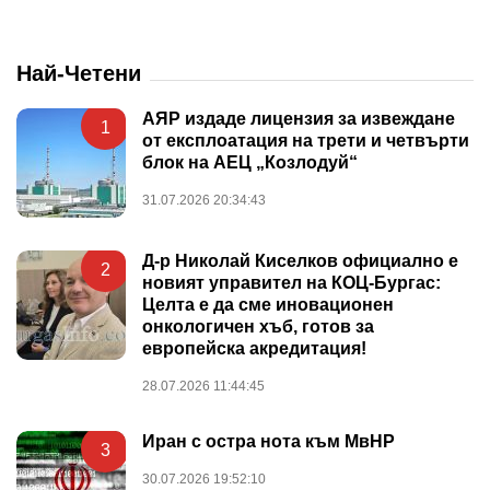
Най-Четени
АЯР издаде лицензия за извеждане
1
от експлоатация на трети и четвърти
блок на АЕЦ „Козлодуй“
31.07.2026 20:34:43
Д-р Николай Киселков официално е
2
новият управител на КОЦ-Бургас:
Целта е да сме иновационен
онкологичен хъб, готов за
европейска акредитация!
28.07.2026 11:44:45
Иран с остра нота към МвНР
3
30.07.2026 19:52:10