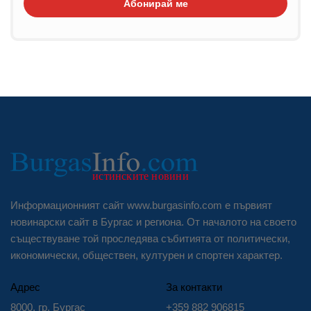
Абонирай ме
Информационният сайт www.burgasinfo.com е първият
новинарски сайт в Бургас и региона. От началото на своето
съществуване той проследява събитията от политически,
икономически, обществен, културен и спортен характер.
Адрес
За контакти
8000, гр. Бургас
+359 882 906815