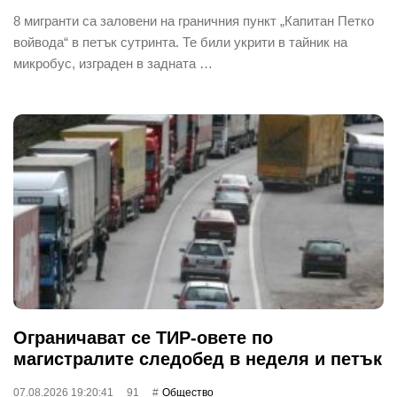
8 мигранти са заловени на граничния пункт „Капитан Петко
войвода“ в петък сутринта. Те били укрити в тайник на
микробус, изграден в задната …
Ограничават се ТИР-овете по
магистралите следобед в неделя и петък
07.08.2026 19:20:41
91
Общество