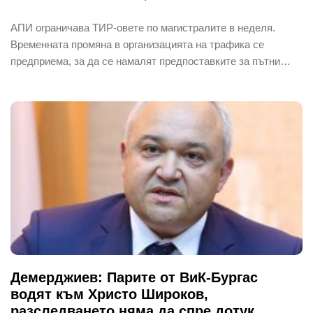
АПИ ограничава ТИР-овете по магистралите в неделя.
Временната промяна в организацията на трафика се
предприема, за да се намалят предпоставките за пътни…
Демерджиев: Парите от ВиК-Бургас
водят към Христо Широков,
разследването няма да спре дотук