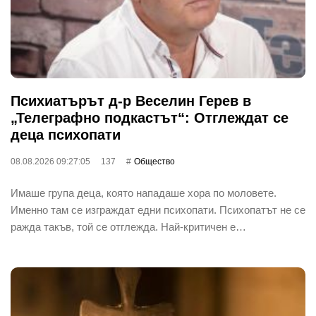
Психиатърът д-р Веселин Герев в
„Телеграфно подкастът“: Отглеждат се
деца психопати
08.08.2026 09:27:05
137
Общество
Имаше група деца, която нападаше хора по моловете.
Именно там се изграждат едни психопати. Психопатът не се
ражда такъв, той се отглежда. Най-критичен е…