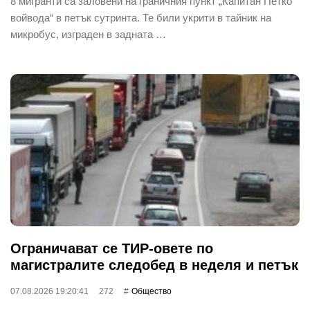
8 мигранти са заловени на граничния пункт „Капитан Петко
войвода“ в петък сутринта. Те били укрити в тайник на
микробус, изграден в задната …
Ограничават се ТИР-овете по
магистралите следобед в неделя и петък
07.08.2026 19:20:41
272
Общество