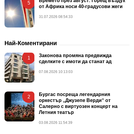
Времето през август: Горещ въздух
5
от Африка носи 40-градусови жеги
31.07.2026 08:54:33
Най-Коментирани
Законова промяна предвижда
1
сделките с имоти да станат ад
07.08.2026 10:13:03
Бургас посреща легендарния
2
оркестър „Джузепе Верди“ от
Салерно с виртуозен концерт на
Летния театър
03.08.2026 11:54:39