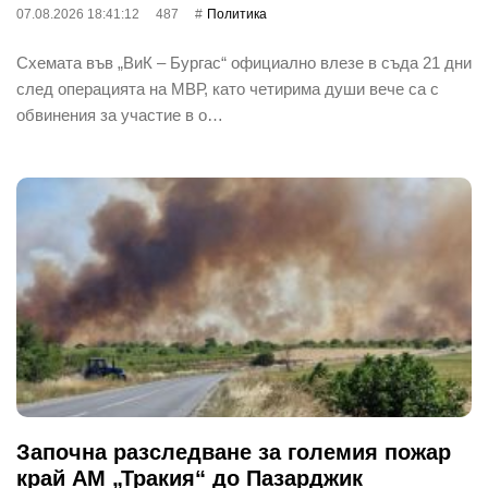
07.08.2026 18:41:12
487
Политика
Схемата във „ВиК – Бургас“ официално влезе в съда 21 дни
след операцията на МВР, като четирима души вече са с
обвинения за участие в о…
Започна разследване за големия пожар
край АМ „Тракия“ до Пазарджик