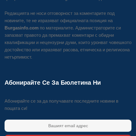
Редакцията не носи отговорност за коментарите под
новините, те не изразяват официалната позиция на
Burgasinfo.com
по материалите. Администраторите си
запазват правото да премахват коментари с обидни
квалификации и нецензурни думи, които уронват човешкото
достойнство или изразяват расова, етническа и религиозна
нетърпимост.
Абонирайте Се За Бюлетина Ни
Абонирайте се за да получавате последните новини в
пощата си!