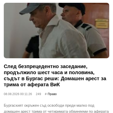
След безпрецедентно заседание,
продължило шест часа и половина,
съдът в Бургас реши: Домашен арест за
трима от аферата ВиК
08.08.2026 00:11:26
249
Право
Бургаският окръжен съд освободи преди малко под
домашен арест трима от четиримата обвиняеми по аферата