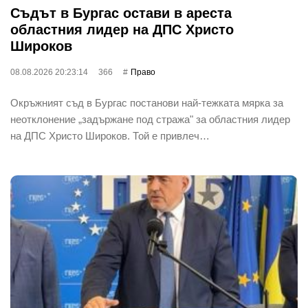
Съдът в Бургас остави в ареста
областния лидер на ДПС Христо
Широков
08.08.2026 20:23:14
366
Право
Окръжният съд в Бургас постанови най-тежката мярка за
неотклонение „задържане под стража" за областния лидер
на ДПС Христо Широков. Той е привлеч…