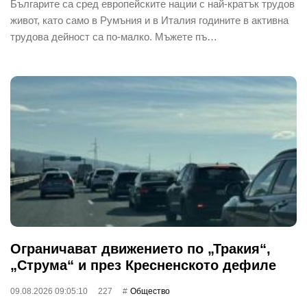
Българите са сред европейските нации с най-кратък трудов
живот, като само в Румъния и в Италия годините в активна
трудова дейност са по-малко. Мъжете пъ…
Ограничават движението по „Тракия“,
„Струма“ и през Кресненското дефиле
09.08.2026 09:05:10
227
Общество