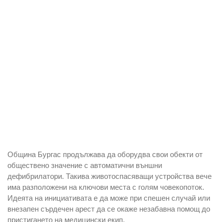
Община Бургас продължава да оборудва свои обекти от
обществено значение с автоматични външни
дефибрилатори. Такива животоспасяващи устройства вече
има разположени на ключови места с голям човекопоток.
Идеята на инициативата е да може при спешен случай или
внезапен сърдечен арест да се окаже незабавна помощ до
пристигането на медицински екип.