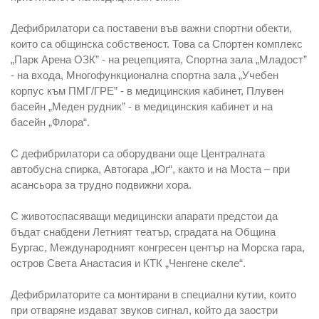
Дефибрилатори са поставени във важни спортни обекти,
които са общинска собственост. Това са Спортен комплекс
„Парк Арена ОЗК” - на рецепцията, Спортна зала „Младост”
- на входа, Многофункционална спортна зала „Учебен
корпус към ПМГ/ГРЕ” - в медицинския кабинет, Плувен
басейн „Меден рудник” - в медицинския кабинет и на
басейн „Флора“.
С дефибрилатори са оборудвани още Централната
автобусна спирка, Автогара „Юг“, както и на Моста – при
асансьора за трудно подвижни хора.
С животоспасяващи медицински апарати предстои да
бъдат снабдени Летният театър, сградата на Община
Бургас, Международният конгресен център на Морска гара,
остров Света Анастасия и КТК „Ченгене скеле“.
Дефибрилаторите са монтирани в специални кутии, които
при отваряне издават звуков сигнал, който да заостри