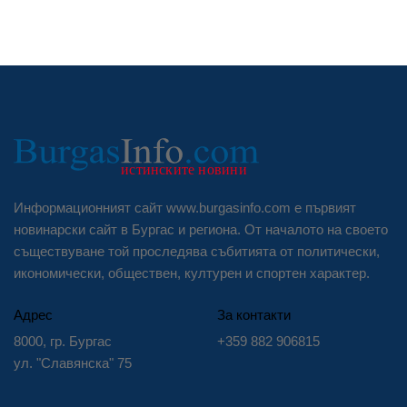
Информационният сайт www.burgasinfo.com е първият
новинарски сайт в Бургас и региона. От началото на своето
съществуване той проследява събитията от политически,
икономически, обществен, културен и спортен характер.
Адрес
За контакти
8000, гр. Бургас
+359 882 906815
ул. "Славянска" 75