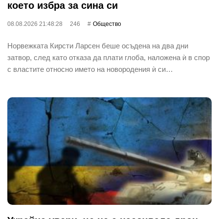
което избра за сина си
08.08.2026 21:48:28
246
Общество
Норвежката Кирсти Ларсен беше осъдена на два дни
затвор, след като отказа да плати глоба, наложена ѝ в спор
с властите относно името на новородения ѝ си…