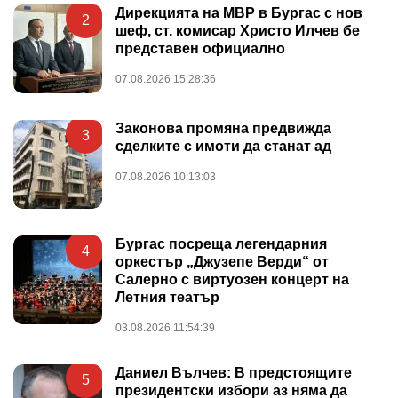
Дирекцията на МВР в Бургас с нов
2
шеф, ст. комисар Христо Илчев бе
представен официално
07.08.2026 15:28:36
Законова промяна предвижда
3
сделките с имоти да станат ад
07.08.2026 10:13:03
Бургас посреща легендарния
4
оркестър „Джузепе Верди“ от
Салерно с виртуозен концерт на
Летния театър
03.08.2026 11:54:39
Даниел Вълчев: В предстоящите
5
президентски избори аз няма да