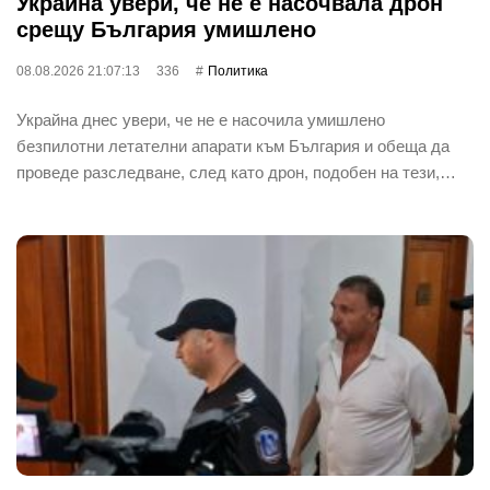
Украйна увери, че не е насочвала дрон
срещу България умишлено
08.08.2026 21:07:13
336
Политика
Украйна днес увери, че не е насочила умишлено
безпилотни летателни апарати към България и обеща да
проведе разследване, след като дрон, подобен на тези,…