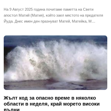
На 9 Август 2025 година почитаме паметта на Свети
апостол Матий (Матия), който заел мястото на предателя
Йуда. Днес имен ден празнуват Матей, Матейка, М…
Жълт код за опасно време в няколко
области в неделя, край морето високи
вълни