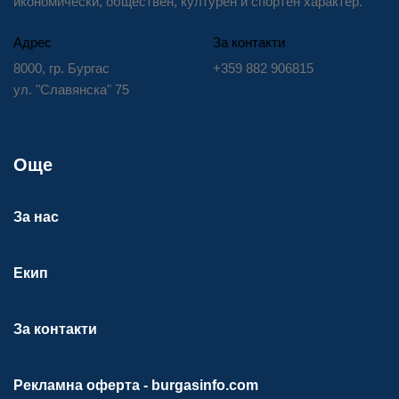
икономически, обществен, културен и спортен характер.
Адрес
За контакти
8000, гр. Бургас
+359 882 906815
ул. "Славянска" 75
Още
За нас
Екип
За контакти
Рекламна оферта - burgasinfo.com