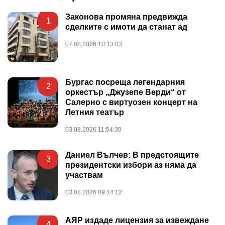
Законова промяна предвижда
1
сделките с имоти да станат ад
07.08.2026 10:13:03
Бургас посреща легендарния
2
оркестър „Джузепе Верди“ от
Салерно с виртуозен концерт на
Летния театър
03.08.2026 11:54:39
Даниел Вълчев: В предстоящите
3
президентски избори аз няма да
участвам
03.08.2026 09:14:12
АЯР издаде лицензия за извеждане
4