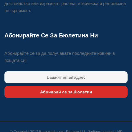
достойнство или изразяват расова, етническа и религиозна
нетърпимост.
Абонирайте Се За Бюлетина Ни
Абонирайте се за да получавате последните новини в
пощата си!
Абонирай се за бюлетин
© Copyright 2017 Burgasinfo.com, Preview Ltd., Portions copyright
NK