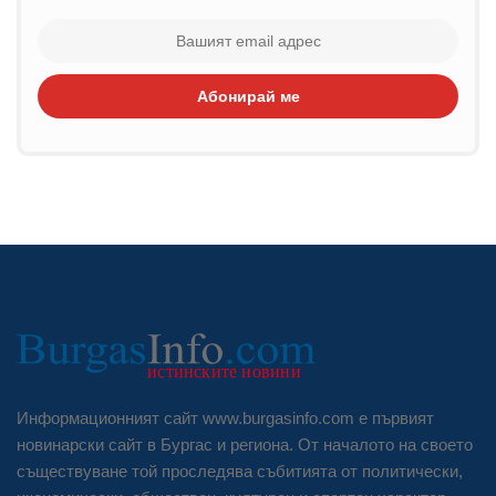
Абонирай ме
Информационният сайт www.burgasinfo.com е първият
новинарски сайт в Бургас и региона. От началото на своето
съществуване той проследява събитията от политически,