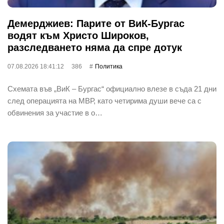
Демерджиев: Парите от ВиК-Бургас
водят към Христо Широков,
разследването няма да спре дотук
07.08.2026 18:41:12
386
Политика
Схемата във „ВиК – Бургас“ официално влезе в съда 21 дни
след операцията на МВР, като четирима души вече са с
обвинения за участие в о…