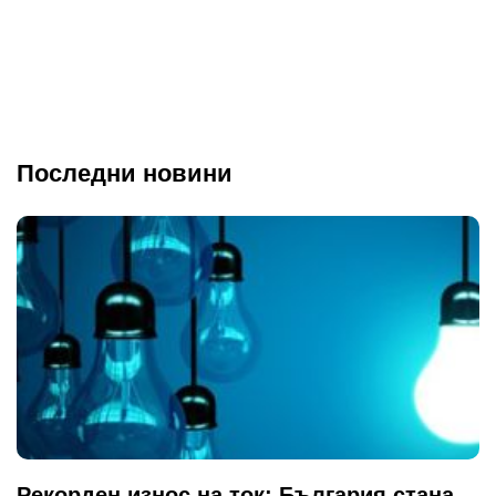
Последни новини
Рекорден износ на ток: България стана