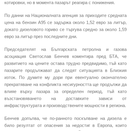
котировки, но в момента пазарът реагира с понижения.
По данни на Националната агенция за приходите средната
цена на бензин А95 се задържа около 1,52 евро за литър,
докато дизеловото гориво се търгува средно за около 1,59
евро за литър през последните дни.
Председателят на Българската петролна и газова
асоциация Светослав Бенчев коментира пред БТА, че
развитието на цените остава трудно предвидимо, тъй като
пазарите продължават да следят ситуацията в Близкия
изток. По думите му дори при евентуално окончателно
прекратяване на конфликта несигурността ще продължи да
влияе върху пазара за определен период, тъй като
възстановяването на доставките зависи от
инфраструктурата и производствените мощности в региона.
Бенчев допълва, че по-ранното поскъпване на дизела е
било резултат от опасения за недостиг в Европа, които