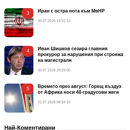
Иран с остра нота към МвНР
3
30.07.2026 19:52:10
Иван Шишков сезира главния
4
прокурор за нарушения при строежа
на магистрали
30.07.2026 20:25:00
Времето през август: Горещ въздух
5
от Африка носи 40-градусови жеги
31.07.2026 08:54:33
Най-Коментирани