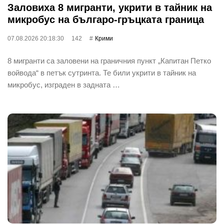
Заловиха 8 мигранти, укрити в тайник на
микробус на българо-гръцката граница
07.08.2026 20:18:30
142
Крими
8 мигранти са заловени на граничния пункт „Капитан Петко
войвода“ в петък сутринта. Те били укрити в тайник на
микробус, изграден в задната …