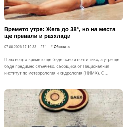
Времето утре: Жега до 38°, но на места
ще превали и разхлади
07.08.2026 17:19:33
274
Общество
През нощта времето ще бъде ясно и почти тихо, а утре ще
бъде предимно слънчево, съобщиха от Националния
институт по метеорология и хидрология (НИМХ). С…