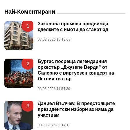
Най-Коментирани
Законова промяна предвижда
1
сделките с имоти да станат ад
07.08.2026 10:13:03
Бургас посреща легендарния
2
оркестър „Джузепе Верди“ от
Салерно с виртуозен концерт на
Летния театър
03.08.2026 11:54:39
Даниел Вълчев: В предстоящите
3
президентски избори аз няма да
участвам
03.08.2026 09:14:12