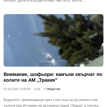
Revolut. Досега осигурителният институт изпла…
Внимание, шофьори: камъни хвърчат по
колите на АМ „Тракия"
07.08.2026 13:09:06
1118
Общество
Водачите, преминаващи през участъка на пускането към
тунела при Ихтиман на автомагистрала „Тракия" в посока