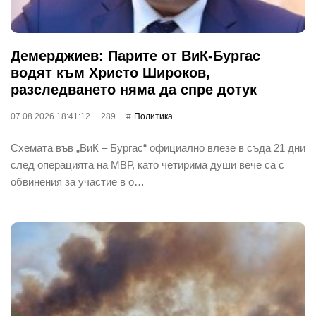
Демерджиев: Парите от ВиК-Бургас
водят към Христо Широков,
разследването няма да спре дотук
07.08.2026 18:41:12
289
Политика
Схемата във „ВиК – Бургас“ официално влезе в съда 21 дни
след операцията на МВР, като четирима души вече са с
обвинения за участие в о…