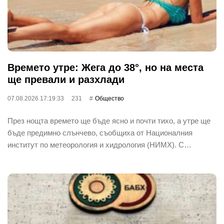
Времето утре: Жега до 38°, но на места
ще превали и разхлади
07.08.2026 17:19:33
231
Общество
През нощта времето ще бъде ясно и почти тихо, а утре ще
бъде предимно слънчево, съобщиха от Националния
институт по метеорология и хидрология (НИМХ). С…