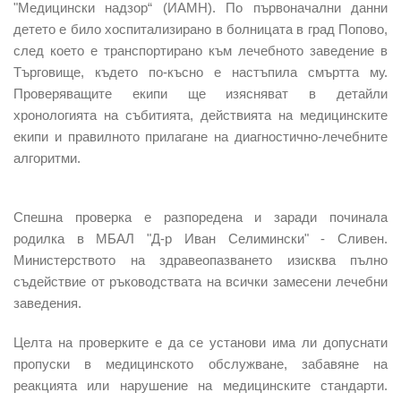
"Медицински надзор“ (ИАМН). По първоначални данни
детето е било хоспитализирано в болницата в град Попово,
след което е транспортирано към лечебното заведение в
Търговище, където по-късно е настъпила смъртта му.
Проверяващите екипи ще изясняват в детайли
хронологията на събитията, действията на медицинските
екипи и правилното прилагане на диагностично-лечебните
алгоритми.
Спешна проверка е разпоредена и заради починала
родилка в МБАЛ "Д-р Иван Селимински" - Сливен.
Министерството на здравеопазването изисква пълно
съдействие от ръководствата на всички замесени лечебни
заведения.
Целта на проверките е да се установи има ли допуснати
пропуски в медицинското обслужване, забавяне на
реакцията или нарушение на медицинските стандарти.