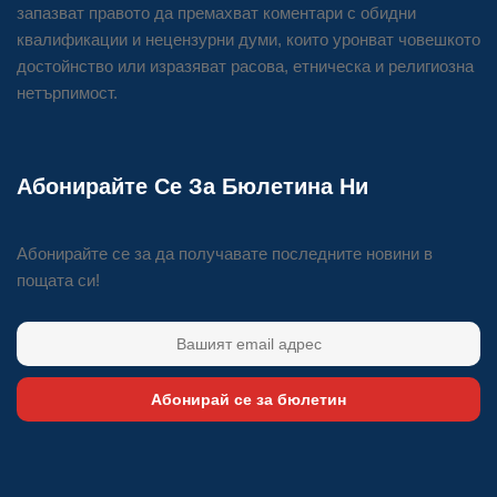
запазват правото да премахват коментари с обидни
квалификации и нецензурни думи, които уронват човешкото
достойнство или изразяват расова, етническа и религиозна
нетърпимост.
Абонирайте Се За Бюлетина Ни
Абонирайте се за да получавате последните новини в
пощата си!
Абонирай се за бюлетин