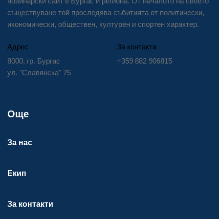
новинарски сайт в Бургас и региона. От началото на своето
съществуване той проследява събитията от политически,
икономически, обществен, културен и спортен характер.
Адрес
За контакти
8000, гр. Бургас
+359 882 906815
ул. "Славянска" 75
Още
За нас
Екип
За контакти