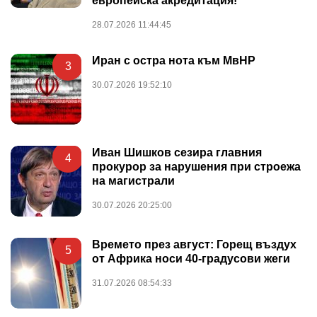
европейска акредитация!
28.07.2026 11:44:45
Иран с остра нота към МвНР
3
30.07.2026 19:52:10
Иван Шишков сезира главния
4
прокурор за нарушения при строежа
на магистрали
30.07.2026 20:25:00
Времето през август: Горещ въздух
5
от Африка носи 40-градусови жеги
31.07.2026 08:54:33