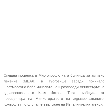
Спешна проверка в Многопрофилната болница за активно
лечение (МБАЛ) в Търговище заради починало
шестмесечно бебе миналата нощ разпореди министърът на
здравеопазването Катя Ивкова.
Това съобщиха от
пресцентъра на Министерството на здравеопазването.
Контролът по случая е възложен на Изпълнителна агенция