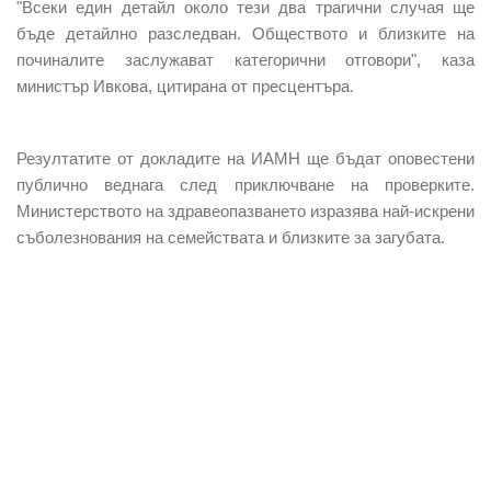
"Всеки един детайл около тези два трагични случая ще
бъде детайлно разследван. Обществото и близките на
починалите заслужават категорични отговори", каза
министър Ивкова, цитирана от пресцентъра.
Резултатите от докладите на ИАМН ще бъдат оповестени
публично веднага след приключване на проверките.
Министерството на здравеопазването изразява най-искрени
съболезнования на семействата и близките за загубата.