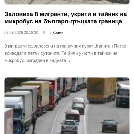
Заловиха 8 мигранти, укрити в тайник на
микробус на българо-гръцката граница
07.08.2026 20:18:30
0
Крими
8 мигранти са заловени на граничния пункт „Капитан Петко
войвода“ в петък сутринта. Те били укрити в тайник на
микробус, изграден в задната …