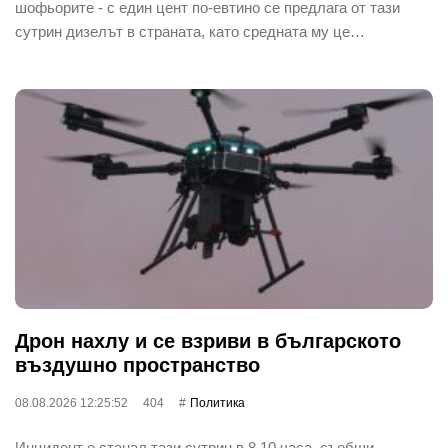
шофьорите - с един цент по-евтино се предлага от тази
сутрин дизелът в страната, като средната му це…
Дрон нахлу и се взриви в българското
въздушно пространство
08.08.2026 12:25:52
404
Политика
Инцидент е станал тази сутрин в 8,10 часа, съобщи