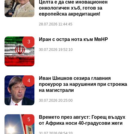
Целта е да сме иновационен
онкологичен хъб, готов за
европейска акредитация!
28.07.2026 11:44:45
Иран с остра нота към МвНР
3
30.07.2026 19:52:10
Иван Шишков сезира главния
4
прокурор за нарушения при строежа
на магистрали
30.07.2026 20:25:00
Времето през август: Горещ въздух
5
от Африка носи 40-градусови жеги
31.07.2026 08:54:33