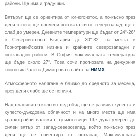
райони. Ще има и градушки.
Вятърът ще се ориентира от юг-югоизток, а по-късно през
деня отново ще промени посоката си от северозапад; ще е
слаб до умерен. Дневните температури ще бъдат от 24°-26°
в Североизточна България до 30°-32° на места в
Горнотракийската низина и крайните северозападни и
югозападни райони. В София максималната температура
ще бъде около 27°. Това сочи прогнозата на дежурния
синоптик Ралена Димитрова в сайта на
НИМХ
.
Атмосферното налягане е близко до средното за месеца,
през деня слабо ще се понижи.
Над планините около и след обяд ще се развива купеста и
купесто-дъждовна облачност и на много места ще има
краткотрайни валежи с гръмотевици. Ще духа умерен до
силен вятър от запад-северозапад, който по-късно през
деня ще се ориентира от югозапад. Максималната