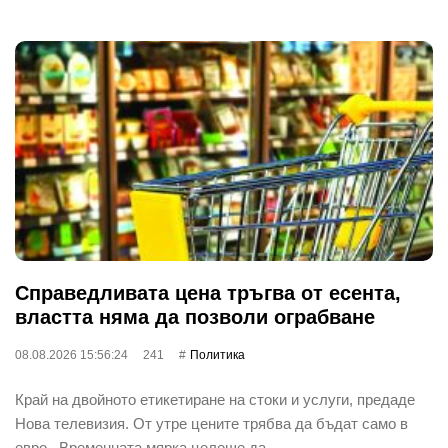
Справедливата цена тръгва от есента,
властта няма да позволи ограбване
08.08.2026 15:56:24
241
Политика
Край на двойното етикетиране на стоки и услуги, предаде
Нова телевизия. От утре цените трябва да бъдат само в
евро. Временната мярка целеше да …