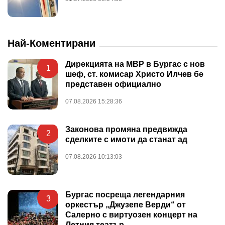
Най-Коментирани
Дирекцията на МВР в Бургас с нов
1
шеф, ст. комисар Христо Илчев бе
представен официално
07.08.2026 15:28:36
Законова промяна предвижда
2
сделките с имоти да станат ад
07.08.2026 10:13:03
Бургас посреща легендарния
3
оркестър „Джузепе Верди“ от
Салерно с виртуозен концерт на
Летния театър