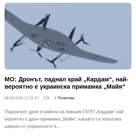
МО: Дронът, паднал край „Кардам“, най-
вероятно е украинска примамка „Майя“
08.08.2026 17:31:57
225
Политика
Падналият дрон в района на бившия ГКПП „Кардам“ най-
вероятно е дрон-примамка „Майя“, какъвто се използва
широко от украинските в…