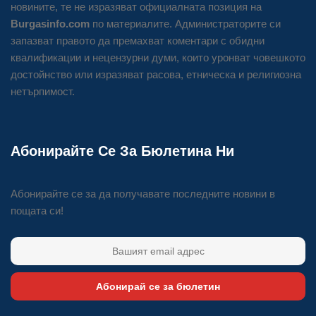
новините, те не изразяват официалната позиция на
Burgasinfo.com
по материалите. Администраторите си
запазват правото да премахват коментари с обидни
квалификации и нецензурни думи, които уронват човешкото
достойнство или изразяват расова, етническа и религиозна
нетърпимост.
Абонирайте Се За Бюлетина Ни
Абонирайте се за да получавате последните новини в
пощата си!
Абонирай се за бюлетин