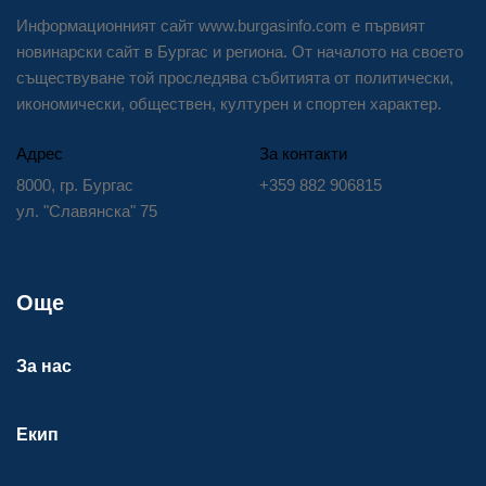
Информационният сайт www.burgasinfo.com е първият
новинарски сайт в Бургас и региона. От началото на своето
съществуване той проследява събитията от политически,
икономически, обществен, културен и спортен характер.
Адрес
За контакти
8000, гр. Бургас
+359 882 906815
ул. "Славянска" 75
Още
За нас
Екип