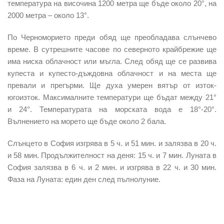
температура на височина 1200 метра ще бъде около 20°, на
2000 метра – около 13°.
По Черноморието преди обяд ще преобладава слънчево
време. В сутрешните часове по северното крайбрежие ще
има ниска облачност или мъгла. След обяд ще се развива
купеста и купесто-дъждовна облачност и на места ще
превали и прегърми. Ще духа умерен вятър от изток-
югоизток. Максималните температури ще бъдат между 21°
и 24°. Температурата на морската вода е 18°-20°.
Вълнението на морето ще бъде около 2 бала.
Слънцето в София изгрява в 5 ч. и 51 мин. и залязва в 20 ч.
и 58 мин. Продължителност на деня: 15 ч. и 7 мин. Луната в
София залязва в 6 ч. и 2 мин. и изгрява в 22 ч. и 30 мин.
Фаза на Луната: един ден след пълнолуние.