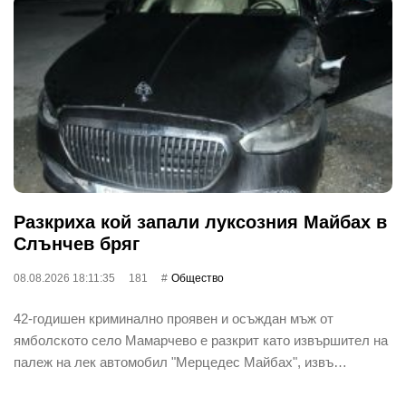
Разкриха кой запали луксозния Майбах в
Слънчев бряг
08.08.2026 18:11:35
181
Общество
42-годишен криминално проявен и осъждан мъж от
ямболското село Мамарчево е разкрит като извършител на
палеж на лек автомобил "Мерцедес Майбах", извъ…