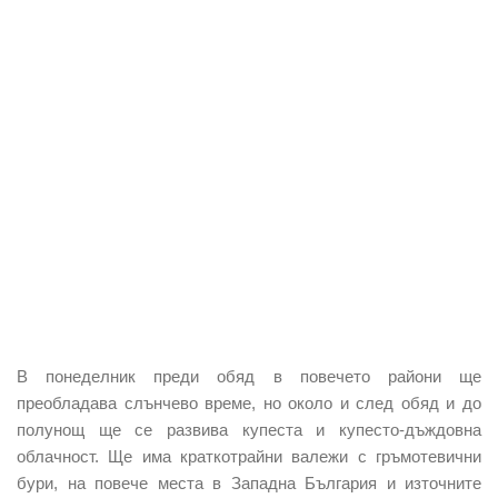
В понеделник преди обяд в повечето райони ще
преобладава слънчево време, но около и след обяд и до
полунощ ще се развива купеста и купесто-дъждовна
облачност. Ще има краткотрайни валежи с гръмотевични
бури, на повече места в Западна България и източните