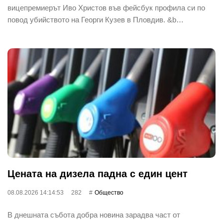
вицепремиерът Иво Христов във фейсбук профила си по
повод убийството на Георги Кузев в Пловдив. &b…
Цената на дизела падна с един цент
08.08.2026 14:14:53
282
Общество
В днешната събота добра новина зарадва част от