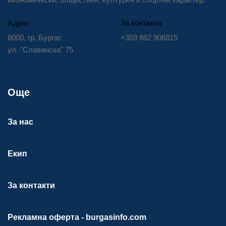
Адрес
За контакти
8000, гр. Бургас
+359 882 906815
ул. "Славянска" 75
Още
За нас
Екип
За контакти
Рекламна оферта - burgasinfo.com