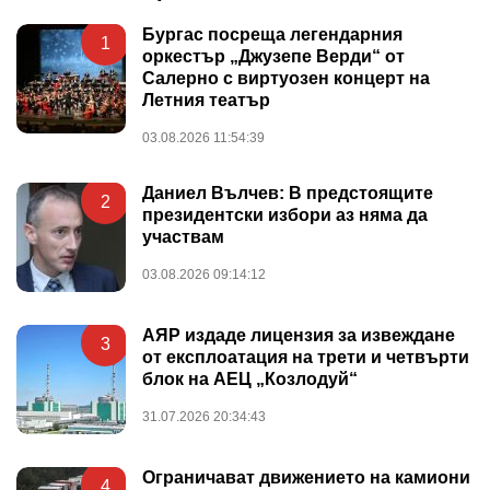
Бургас посреща легендарния
1
оркестър „Джузепе Верди“ от
Салерно с виртуозен концерт на
Летния театър
03.08.2026 11:54:39
Даниел Вълчев: В предстоящите
2
президентски избори аз няма да
участвам
03.08.2026 09:14:12
АЯР издаде лицензия за извеждане
3
от експлоатация на трети и четвърти
блок на АЕЦ „Козлодуй“
31.07.2026 20:34:43
Ограничават движението на камиони
4