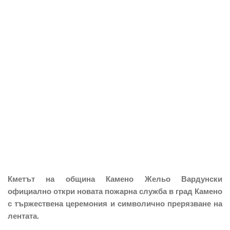
Кметът на община Камено Жельо Вардунски
официално откри новата пожарна служба в град Камено
с тържествена церемония и символично прерязване на
лентата.