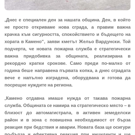
„
Днес е специален ден за нашата община. Ден, в който
не просто откриваме нова сграда, а правим важна
крачка към сигурността, спокойствието и бъдещето на
хората в Камено“, заяви кметът Жельо Вардунски. Той
подчерта, че новата пожарна служба е стратегически
важна придобивка за общината, реализирана в
рекордно кратки срокове. Само преди по-малко от
година беше направена първата копка, а днес сградата
вече е напълно изградена, оборудвана и готова да
посрещне нуждите на региона.
„
Камено отдавна имаше нужда от такава пожарна
служба. Общината се намира на стратегическо място – в
близост до автомагистрала, в активен земеделски
район и в зона с повишена необходимост от бърза
реакция при бедствия и аварии. Новата база ще осигури
по-бърза и ефективна реакция при инциденти и ще