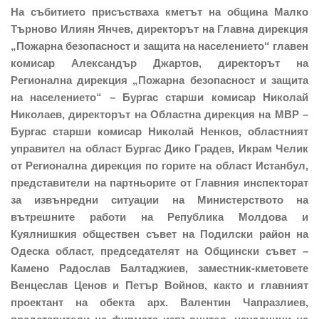
На събитието присъстваха кметът на община Малко
Търново Илиян Янчев, директорът на Главна дирекция
„Пожарна безопасност и защита на населението“ главен
комисар Александър Джартов, директорът на
Регионална дирекция „Пожарна безопасност и защита
на населението“ – Бургас старши комисар Николай
Николаев, директорът на Областна дирекция на МВР –
Бургас старши комисар Николай Ненков, областният
управител на област Бургас Дико Градев, Икрам Челик
от Регионална дирекция по горите на област Истанбул,
представители на партньорите от Главния инспекторат
за извънредни ситуации на Министерството на
вътрешните работи на Република Молдова и
Куялнишкия обществен съвет на Подилски район на
Одеска област, председателят на Общински съвет –
Камено Радослав Балтаджиев, заместник-кметовете
Венцеслав Ценов и Петър Войнов, както и главният
проектант на обекта арх. Валентин Чапразлиев,