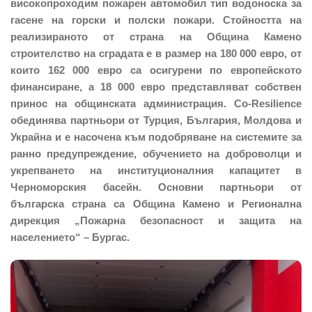
високопроходим пожарен автомобил тип водоноска за
гасене на горски и полски пожари. Стойността на
реализираното от страна на Община Камено
строителство на сградата е в размер на 180 000 евро, от
които 162 000 евро са осигурени по европейското
финансиране, а 18 000 евро представляват собствен
принос на общинската администрация. Co-Resilience
обединява партньори от Турция, България, Молдова и
Украйна и е насочена към подобряване на системите за
ранно предупреждение, обучението на доброволци и
укрепването на институционалния капацитет в
Черноморския басейн. Основни партньори от
българска страна са Община Камено и Регионална
дирекция „Пожарна безопасност и защита на
населението“ – Бургас.