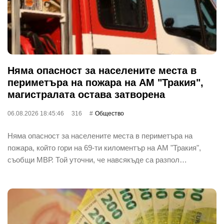
Няма опасност за населените места в
периметъра на пожара на АМ "Тракия",
магистралата остава затворена
06.08.2026 18:45:46
316
Общество
Няма опасност за населените места в периметъра на
пожара, който гори на 69-ти киломентър на АМ "Тракия",
съобщи МВР. Той уточни, че навсякъде са разпол…