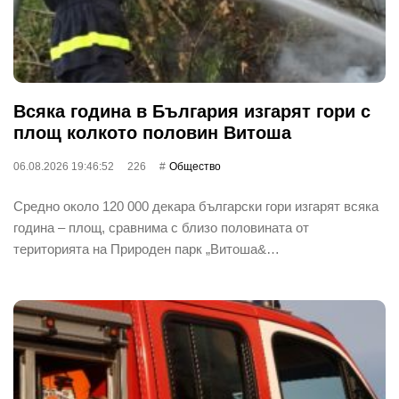
Всяка година в България изгарят гори с
площ колкото половин Витоша
06.08.2026 19:46:52
226
Общество
Средно около 120 000 декара български гори изгарят всяка
година – площ, сравнима с близо половината от
територията на Природен парк „Витоша&…