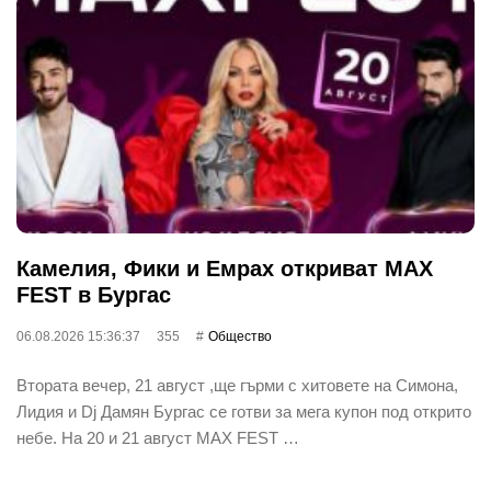
Камелия, Фики и Емрах откриват MAX
FEST в Бургас
06.08.2026 15:36:37
355
Общество
Втората вечер, 21 август ,ще гърми с хитовете на Симона,
Лидия и Dj Дамян Бургас се готви за мега купон под открито
небе. На 20 и 21 август MAX FEST …