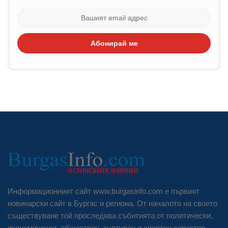
Абонирай ме
Информационният сайт www.burgasinfo.com е първият
новинарски сайт в Бургас и региона. От началото на своето
съществуване той проследява събитията от политически,
икономически, обществен, културен и спортен характер.