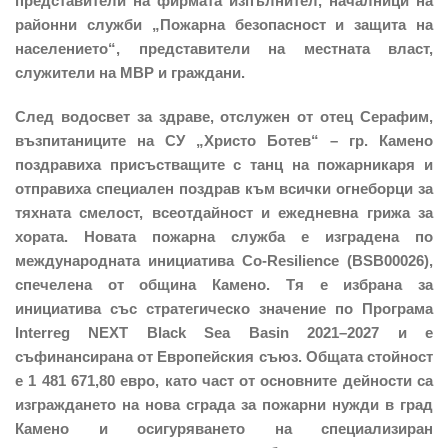
представители на фирмата изпълнител, началници на
районни служби „Пожарна безопасност и защита на
населението“, представители на местната власт,
служители на МВР и граждани.
След водосвет за здраве, отслужен от отец Серафим,
възпитаниците на СУ „Христо Ботев“ – гр. Камено
поздравиха присъстващите с танц на пожарникаря и
отправиха специален поздрав към всички огнеборци за
тяхната смелост, всеотдайност и ежедневна грижа за
хората. Новата пожарна служба е изградена по
международната инициатива Co-Resilience (BSB00026),
спечелена от община Камено. Тя е избрана за
инициатива със стратегическо значение по Програма
Interreg NEXT Black Sea Basin 2021–2027 и е
съфинансирана от Европейския съюз. Общата стойност
е 1 481 671,80 евро, като част от основните дейности са
изграждането на нова сграда за пожарни нужди в град
Камено и осигуряването на специализиран