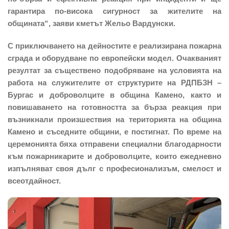
гарантира по-висока сигурност за жителите на
общината“, заяви кметът Жельо Вардунски.
С приключването на дейностите е реализирана пожарна
сграда и оборудване по европейски модел. Очакваният
резултат за съществено подобряване на условията на
работа на служителите от структурите на РДПБЗН –
Бургас и доброволците в община Камено, както и
повишаването на готовността за бърза реакция при
възникнали произшествия на територията на община
Камено и съседните общини, е постигнат. По време на
церемонията бяха отправени специални благодарности
към пожарникарите и доброволците, които ежедневно
изпълняват своя дълг с професионализъм, смелост и
всеотдайност.