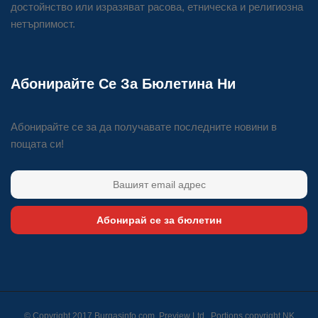
достойнство или изразяват расова, етническа и религиозна
нетърпимост.
Абонирайте Се За Бюлетина Ни
Абонирайте се за да получавате последните новини в
пощата си!
Абонирай се за бюлетин
© Copyright 2017 Burgasinfo.com, Preview Ltd., Portions copyright
NK