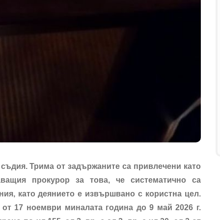
 съдия. Трима от задържаните са привлечени като
ващия прокурор за това, че систематично са
ия, като деянието е извършвано с користна цел.
от 17 ноември миналата година до 9 май 2026 г.