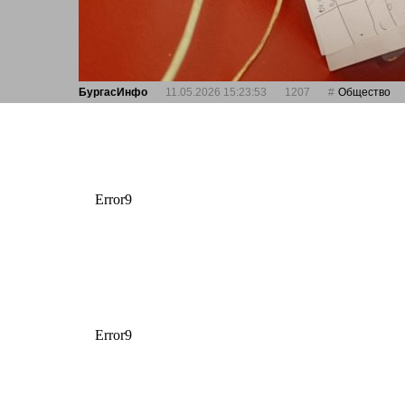
БургасИнфо
11.05.2026 15:23:53
1207
Общество