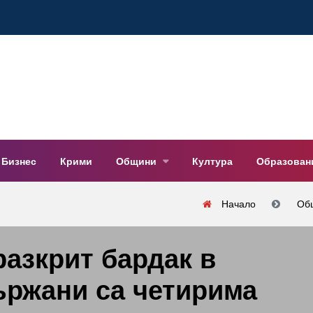
Бизнес
Крими
Общини
Култура
Образован
Начало
Об
разкрит бардак в
ържани са четирима