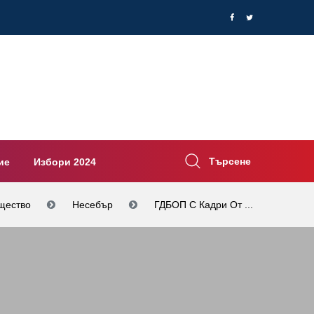
Търсене
ие
Избори 2024
щество
Несебър
ГДБОП С Кадри От ...