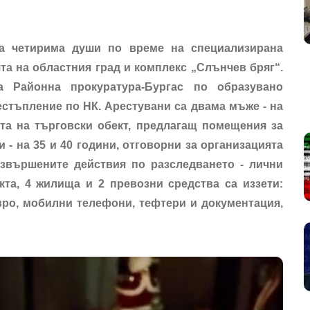
а четирима души по време на специализирана
та на областния град и комплекс „Слънчев бряг“.
 Районна прокуратура-Бургас по образувано
стъпление по НК. Арестувани са двама мъже - на
тта на търговски обект, предлагащ помещения за
 - на 35 и 40 години, отговорни за организацията
извършените действия по разследването - лични
кта, 4 жилища и 2 превозни средства са иззети:
вро, мобилни телефони, тефтери и документация,