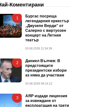
Най-Коментирани
Бургас посреща
1
легендарния оркестър
„Джузепе Верди“ от
Салерно с виртуозен
концерт на Летния
театър
03.08.2026 11:54:39
Даниел Вълчев: В
2
предстоящите
президентски избори
аз няма да участвам
03.08.2026 09:14:12
АЯР издаде лицензия
3
за извеждане от
експлоатация на трети