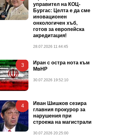
управител на КОЦ-
Бургас: Целта е да сме
иновационен
онкологичен хъб,
готов за европейска
акредитация!
28.07.2026 11:44:45
Иран с остра нота към
3
МвНР
30.07.2026 19:52:10
Иван Шишков сезира
4
главния прокурор за
нарушения при
строежа на магистрали
30.07.2026 20:25:00