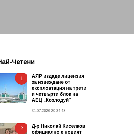
Най-Четени
АЯР издаде лицензия
1
за извеждане от
експлоатация на трети
и четвърти блок на
АЕЦ „Козлодуй“
31.07.2026 20:34:43
Д-р Николай Киселков
2
официално е новият