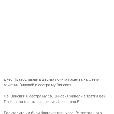
Днес Православната църква почита паметта на Свети
мъченик Зиновий и сестра му Зиновия.
Св. Зиновий и сестра му св. Зиновия живели в третия век.
Прекарали живота си в киликийския град Ег.
Родителите им били благочестиви хора. Възпитали ги в