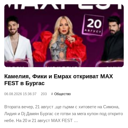
Камелия, Фики и Емрах откриват MAX
FEST в Бургас
06.08.2026 15:36:37
203
Общество
Втората вечер, 21 август ,ще гърми с хитовете на Симона,
Лидия и Dj Дамян Бургас се готви за мега купон под открито
небе. На 20 и 21 август MAX FEST …