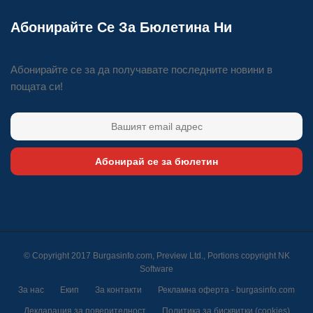
Абонирайте Се За Бюлетина Ни
Абонирайте се за да получавате последните новини в
пощата си!
Абонирай се за бюлетин
© Copyright 2017 Burgasinfo.com, Preview Ltd., Portions copyright
NK
Software
За нас
Екип
За контакти
Рекламна оферта - burgasinfo.com
Декларация за поверителност
Политика за бисквитки (cookies)