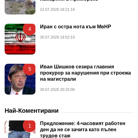
22.07.2026 18:21:16
Иран с остра нота към МвНР
4
30.07.2026 19:52:10
Иван Шишков сезира главния
5
прокурор за нарушения при строежа
на магистрали
30.07.2026 20:25:00
Най-Коментирани
Предложение: 4-часовият работен
1
ден да не се зачита като пълен
трудов стаж