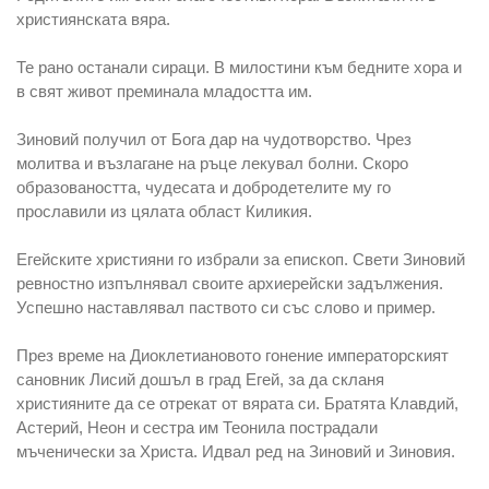
християнската вяра.
Те рано останали сираци. В милостини към бедните хора и
в свят живот преминала младостта им.
Зиновий получил от Бога дар на чудотворство. Чрез
молитва и възлагане на ръце лекувал болни. Скоро
образоваността, чудесата и добродетелите му го
прославили из цялата област Киликия.
Егейските християни го избрали за епископ. Свети Зиновий
ревностно изпълнявал своите архиерейски задължения.
Успешно наставлявал паството си със слово и пример.
През време на Диоклетиановото гонение императорският
сановник Лисий дошъл в град Егей, за да скланя
християните да се отрекат от вярата си. Братята Клавдий,
Астерий, Неон и сестра им Теонила пострадали
мъченически за Христа. Идвал ред на Зиновий и Зиновия.