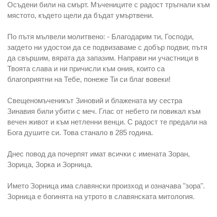
Осъдени били на смърт. Мъчениците с радост тръгнали към
мястото, където щели да бъдат умъртвени.
По пътя мълвели молитвено: - Благодарим ти, Господи,
загдето ни удостои да се подвизаваме с добър подвиг, пътя
да свършим, вярата да запазим. Направи ни участници в
Твоята слава и ни причисли към ония, които са
благоприятни на Тебе, понеже Ти си благ вовеки!
Свещеномъченикът Зиновий и блажената му сестра
Зинавия били убити с меч. Глас от небето ги повикал към
вечен живот и към нетленни венци. С радост те предали на
Бога душите си. Това станало в 285 година.
Днес повод да почерпят имат всички с имената
Зоран,
Зорица, Зорка и Зорница
.
Името Зорница има славянски произход и означава "зора".
Зорница е богинята на утрото в славянската митология.