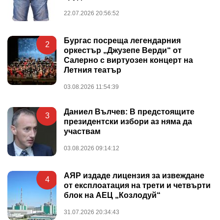
22.07.2026 20:56:52
Бургас посреща легендарния
2
оркестър „Джузепе Верди“ от
Салерно с виртуозен концерт на
Летния театър
03.08.2026 11:54:39
Даниел Вълчев: В предстоящите
3
президентски избори аз няма да
участвам
03.08.2026 09:14:12
АЯР издаде лицензия за извеждане
4
от експлоатация на трети и четвърти
блок на АЕЦ „Козлодуй“
31.07.2026 20:34:43