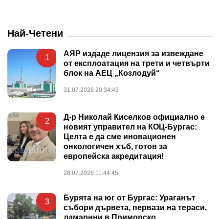
Най-Четени
АЯР издаде лицензия за извеждане
1
от експлоатация на трети и четвърти
блок на АЕЦ „Козлодуй“
31.07.2026 20:34:43
Д-р Николай Киселков официално е
2
новият управител на КОЦ-Бургас:
Целта е да сме иновационен
онкологичен хъб, готов за
европейска акредитация!
28.07.2026 11:44:45
Бурята на юг от Бургас: Ураганът
3
събори дървета, первази на тераси,
ламарини в Приморско