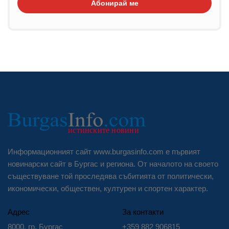
Абонирай ме
Информационният сайт www.burgasinfo.com е първият
новинарски сайт в Бургас и региона. От началото на своето
съществуване той проследява събитията от политически,
икономически, обществен, културен и спортен характер.
Адрес
За контакти
8000, гр. Бургас
+359 882 906815