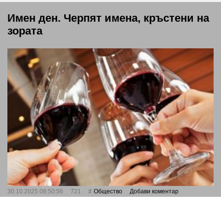
Имен ден. Черпят имена, кръстени на
зората
30.10.2025 08:50:56
721
Общество
Добави коментар