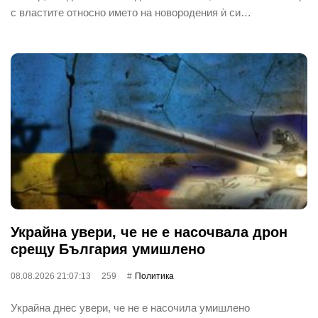
с властите относно името на новородения ѝ си…
Украйна увери, че не е насочвала дрон
срещу България умишлено
08.08.2026 21:07:13
259
Политика
Украйна днес увери, че не е насочила умишлено