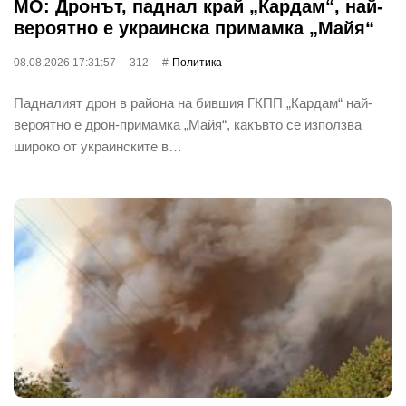
МО: Дронът, паднал край „Кардам“, най-
вероятно е украинска примамка „Майя“
08.08.2026 17:31:57
312
Политика
Падналият дрон в района на бившия ГКПП „Кардам“ най-
вероятно е дрон-примамка „Майя“, какъвто се използва
широко от украинските в…