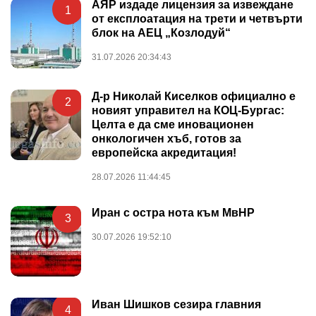
АЯР издаде лицензия за извеждане
1
от експлоатация на трети и четвърти
блок на АЕЦ „Козлодуй“
31.07.2026 20:34:43
Д-р Николай Киселков официално е
2
новият управител на КОЦ-Бургас:
Целта е да сме иновационен
онкологичен хъб, готов за
европейска акредитация!
28.07.2026 11:44:45
Иран с остра нота към МвНР
3
30.07.2026 19:52:10
Иван Шишков сезира главния
4