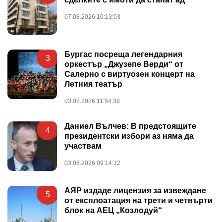
07.08.2026 10:13:03
Бургас посреща легендарния
3
оркестър „Джузепе Верди“ от
Салерно с виртуозен концерт на
Летния театър
03.08.2026 11:54:39
Даниел Вълчев: В предстоящите
4
президентски избори аз няма да
участвам
03.08.2026 09:14:12
АЯР издаде лицензия за извеждане
5
от експлоатация на трети и четвърти
блок на АЕЦ „Козлодуй“