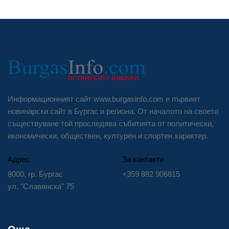
Информационният сайт www.burgasinfo.com е първият
новинарски сайт в Бургас и региона. От началото на своето
съществуване той проследява събитията от политически,
икономически, обществен, културен и спортен характер.
Адрес
За контакти
8000, гр. Бургас
+359 882 906815
ул. "Славянска" 75