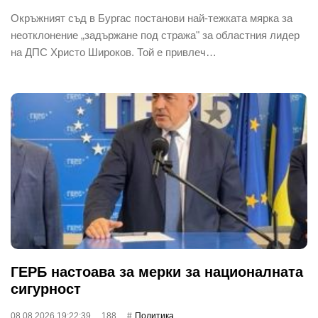
Окръжният съд в Бургас постанови най-тежката мярка за
неотклонение „задържане под стража" за областния лидер
на ДПС Христо Широков. Той е привлеч…
ГЕРБ настоава за мерки за националната
сигурност
08.08.2026 19:22:39
188
Политика