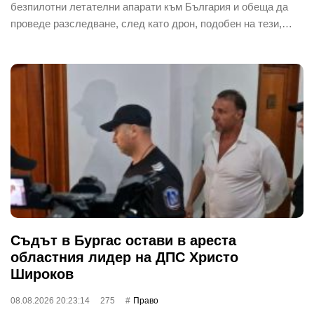
безпилотни летателни апарати към България и обеща да
проведе разследване, след като дрон, подобен на тези,…
Съдът в Бургас остави в ареста
областния лидер на ДПС Христо
Широков
08.08.2026 20:23:14
275
Право