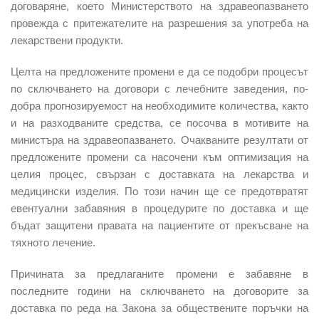
договаряне, което Министерството на здравеопазването
провежда с притежателите на разрешения за употреба на
лекарствени продукти.
Целта на предложените промени е да се подобри процесът
по сключването на договори с лечебните заведения, по-
добра прогнозируемост на необходимите количества, както
и на разходваните средства, се посочва в мотивите на
министъра на здравеопазването. Очакваните резултати от
предложените промени са насочени към оптимизация на
целия процес, свързан с доставката на лекарства и
медицински изделия. По този начин ще се предотвратят
евентуални забавяния в процедурите по доставка и ще
бъдат защитени правата на пациентите от прекъсване на
тяхното лечение.
Причината за предлаганите промени е забавяне в
последните години на сключването на договорите за
доставка по реда на Закона за обществените поръчки на