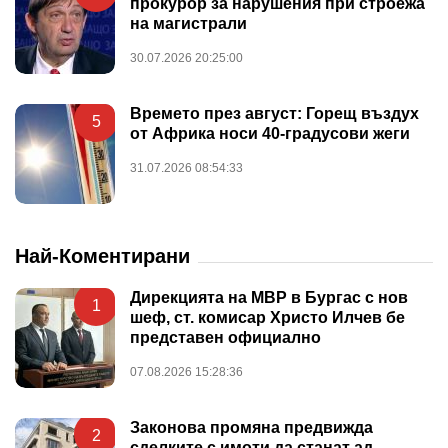
прокурор за нарушения при строежа
на магистрали
30.07.2026 20:25:00
Времето през август: Горещ въздух
5
от Африка носи 40-градусови жеги
31.07.2026 08:54:33
Най-Коментирани
Дирекцията на МВР в Бургас с нов
1
шеф, ст. комисар Христо Илчев бе
представен официално
07.08.2026 15:28:36
Законова промяна предвижда
2
сделките с имоти да станат ад