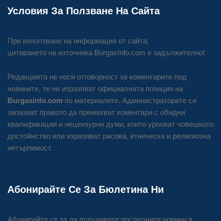
Условия За Ползване На Сайта
При използване на информация от сайта,
цитирането на източника BurgasInfo.com е задължително!
Редакцията не носи отговорност за коментарите под
новините, те не изразяват официалната позиция на
Burgasinfo.com
по материалите. Администраторите си
запазват правото да премахват коментари с обидни
квалификации и нецензурни думи, които уронват човешкото
достойнство или изразяват расова, етническа и религиозна
нетърпимост.
Абонирайте Се За Бюлетина Ни
Абонирайте се за да получавате последните новини в