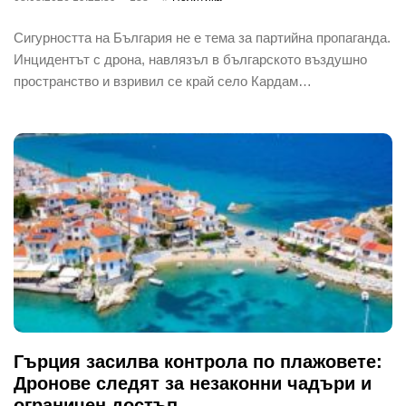
Сигурността на България не е тема за партийна пропаганда.
Инцидентът с дрона, навлязъл в българското въздушно
пространство и взривил се край село Кардам…
Гърция засилва контрола по плажовете:
Дронове следят за незаконни чадъри и
ограничен достъп