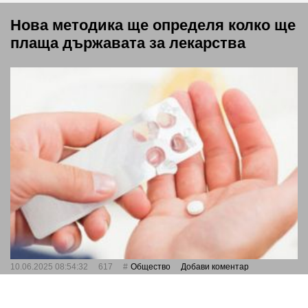
Нова методика ще определя колко ще
плаща държавата за лекарства
10.06.2025 08:54:32
617
Общество
Добави коментар