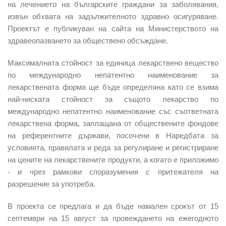
на лечението на българските граждани за заболявания,
извън обхвата на задължителното здравно осигуряване.
Проектът е публикуван на сайта на Министерството на
здравеопазването за обществено обсъждане.
Максималната стойност за единица лекарствено вещество
по международно
непатентно наименование за
лекарствената форма
ще бъде определяна като се взима
най-ниската стойност за същото лекарство по
международно непатентно наименование със съответната
лекарствена форма, заплащана от обществените фондове
на референтните държави, посочени в Наредбата за
условията, правилата и реда за регулиране и регистриране
на цените на лекарствените продукти, а когато е приложимо
- и чрез рамкови споразумения с притежателя на
разрешение за употреба.
В проекта се предлага и да бъде намален срокът от 15
септември на 15 август за провеждането на ежегодното