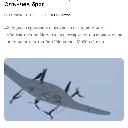
Слънчев бряг
08.08.2026 18:11:35
337
Общество
42-годишен криминално проявен и осъждан мъж от
ямболското село Мамарчево е разкрит като извършител на
палеж на лек автомобил "Мерцедес Майбах", извъ…