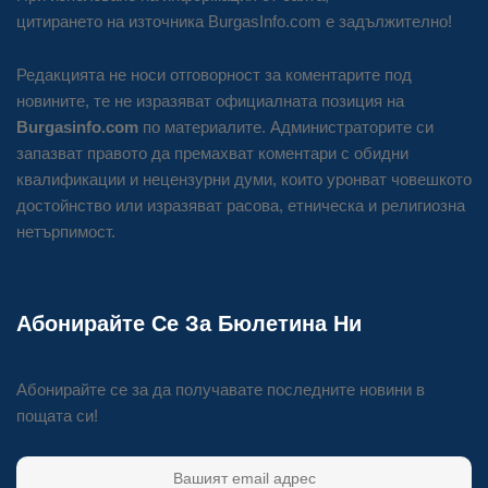
цитирането на източника BurgasInfo.com е задължително!
Редакцията не носи отговорност за коментарите под
новините, те не изразяват официалната позиция на
Burgasinfo.com
по материалите. Администраторите си
запазват правото да премахват коментари с обидни
квалификации и нецензурни думи, които уронват човешкото
достойнство или изразяват расова, етническа и религиозна
нетърпимост.
Абонирайте Се За Бюлетина Ни
Абонирайте се за да получавате последните новини в
пощата си!