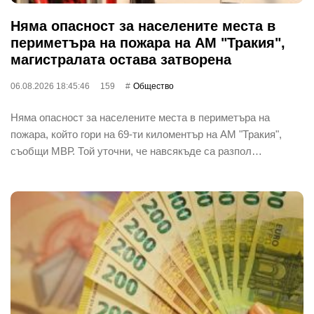
Няма опасност за населените места в
периметъра на пожара на АМ "Тракия",
магистралата остава затворена
06.08.2026 18:45:46
159
Общество
Няма опасност за населените места в периметъра на
пожара, който гори на 69-ти киломентър на АМ "Тракия",
съобщи МВР. Той уточни, че навсякъде са разпол…