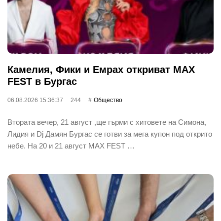
Камелия, Фики и Емрах откриват MAX
FEST в Бургас
06.08.2026 15:36:37
244
Общество
Втората вечер, 21 август ,ще гърми с хитовете на Симона,
Лидия и Dj Дамян Бургас се готви за мега купон под открито
небе. На 20 и 21 август MAX FEST …