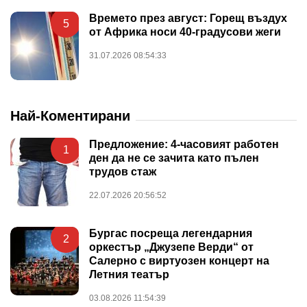
Времето през август: Горещ въздух
5
от Африка носи 40-градусови жеги
31.07.2026 08:54:33
Най-Коментирани
Предложение: 4-часовият работен
1
ден да не се зачита като пълен
трудов стаж
22.07.2026 20:56:52
Бургас посреща легендарния
2
оркестър „Джузепе Верди“ от
Салерно с виртуозен концерт на
Летния театър
03.08.2026 11:54:39