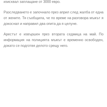
изисквал заплащане от 3000 евро.
Разследването е започнало през април след
жалба от една
от жените
. Тя съобщила, че по време на разговора мъжът я
докоснал и направил два опита да я целуне.
Арестът е извършен през втората седмица на май. По
информация на полицията
мъжът е временно освободен
,
докато се подготвя делото срещу него.