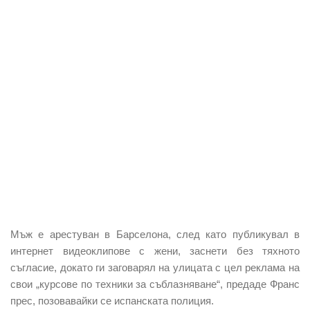
Мъж е арестуван в Барселона
, след като публикувал в
интернет видеоклипове с жени, заснети без тяхното
съгласие, докато ги заговарял на улицата с цел реклама на
свои
„курсове по техники за съблазняване“
, предаде Франс
прес, позовавайки се испанската полиция.