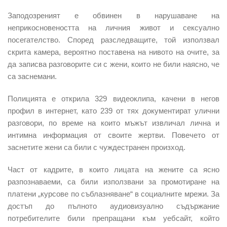
Заподозреният е обвинен в нарушаване на
неприкосновеността на личния живот и сексуално
посегателство. Според разследващите, той използвал
скрита камера, вероятно поставена на нивото на очите, за
да записва разговорите си с жени, които не били наясно, че
са заснемани.
Полицията е открила
329 видеоклипа
, качени в негов
профил в интернет, като 239 от тях документират улични
разговори, по време на които мъжът извличал лична и
интимна информация от своите жертви. Повечето от
заснетите жени са били с чуждестранен произход.
Част от кадрите, в които лицата на жените са ясно
разпознаваеми, са били използвани за промотиране на
платени „курсове по съблазняване“ в социалните мрежи. За
достъп до пълното аудиовизуално съдържание
потребителите били препращани към уебсайт, който