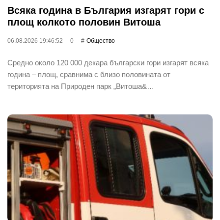
Всяка година в България изгарят гори с
площ колкото половин Витоша
06.08.2026 19:46:52
0
Общество
Средно около 120 000 декара български гори изгарят всяка
година – площ, сравнима с близо половината от
територията на Природен парк „Витоша&…