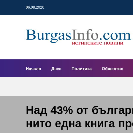
06.08.2026
Начало
Днес
Политика
Общество
Над 43% от българ
нито една книга пр