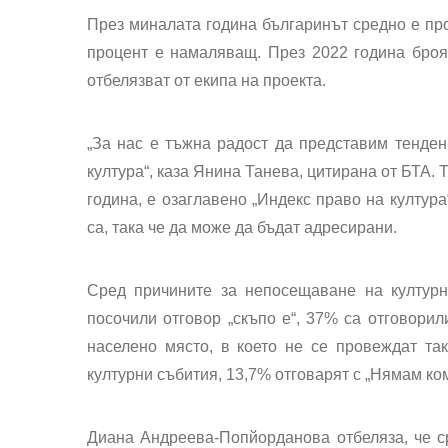
През миналата година българинът средно е про
процент е намаляващ. През 2022 година броят
отбелязват от екипа на проекта.
„За нас е тъжна радост да представим тенден
култура“, каза Янина Танева, цитирана от БТА. 
година, е озаглавено „Индекс право на култура
са, така че да може да бъдат адресирани.
Сред причините за непосещаване на културн
посочили отговор „скъпо е“, 37% са отговорил
населено място, в което не се провеждат так
културни събития, 13,7% отговарят с „Нямам ком
Диана Андреева-Попйорданова отбеляза, че ср