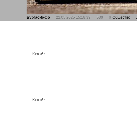
БургасИнфо
22.05.2025 15:18:39
530
Общество