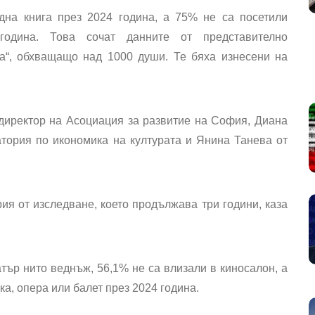
дна книга през 2024 година, а 75% не са посетили
година. Това сочат данните от представително
ра“, обхващащо над 1000 души. Те бяха изнесени на
директор на Асоциация за развитие на София, Диана
тория по икономика на културата и Янина Танева от
ия от изследване, което продължава три години, каза
тър нито веднъж, 56,1% не са влизали в киносалон, а
ка, опера или балет през 2024 година.