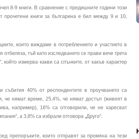
чел 8-9 книги. В сравнение с предишните години този
 прочетени книги за българина е бил между 9 и 10,
циите, които виждаме в потреблението и участието в
Тя отбеляза, тъй като изследването се прави вече трета
“, който измерва какви са спънките, от какъв характер
и събития 40% от респондентите в проучването са
и, че нямат време, 25,4%, че нямат достъп (живеят в
ива, например), 16% са отговорили, че не харесват
пания“, а 3,8% са избрали отговора „Друго“.
ед препоръките, които отправят за промяна на тези