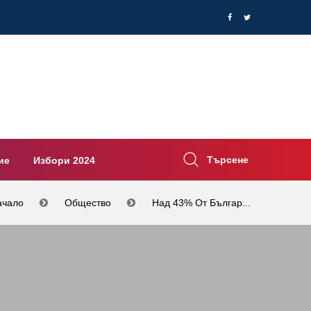
Търсене
ие
Избори 2024
ачало
Общество
Над 43% От Българ...