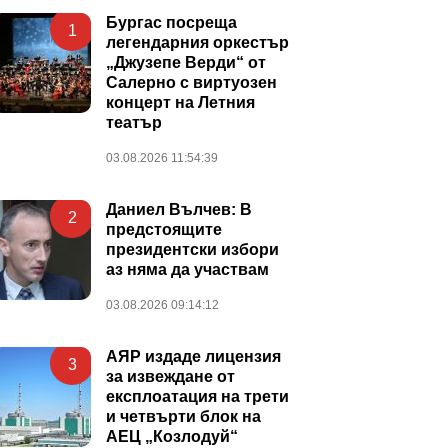
Бургас посреща
1
легендарния оркестър
„Джузепе Верди“ от
Салерно с виртуозен
концерт на Летния
театър
03.08.2026 11:54:39
Даниел Вълчев: В
2
предстоящите
президентски избори
аз няма да участвам
03.08.2026 09:14:12
АЯР издаде лицензия
3
за извеждане от
експлоатация на трети
и четвърти блок на
АЕЦ „Козлодуй“