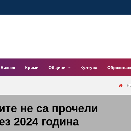
Бизнес
Крими
Общини
Култура
Образован
Н
ите не са прочели
ез 2024 година