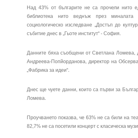
Над 43% от българите не са прочели нито е
библиотека нито веднъж през миналата 
социологическо изследване „Достъп до култу
събитие днес в „Гьоте институт“ - София.
Данните бяха съобщени от Светлана Ломева, 
Андреева-Попйорданова, директор на Обсерва
„Фабрика за идеи“.
Днес ще чуете данни, които са първи за Българ
Ломева.
Проучването показва, че 63% не са били на теа
82,7% не са посетили концерт с класическа музи