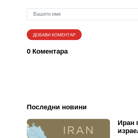
0 Коментара
Последни новини
Иран 
израе