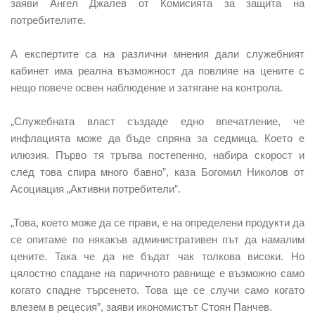
заяви Ангел Джалев от Комисията за защита на
потребителите.
А експертите са на различни мнения дали служебният
кабинет има реална възможност да повлияе на цените с
нещо повече освен наблюдение и затягане на контрола.
„Служебната власт създаде едно впечатление, че
инфлацията може да бъде спряна за седмица. Което е
илюзия. Първо тя тръгва постепенно, набира скорост и
след това спира много бавно”, каза Богомил Николов от
Асоциация „Активни потребители”.
„Това, което може да се прави, е на определени продукти да
се опитаме по някакъв административен път да намалим
цените. Така че да не бъдат чак толкова високи. Но
цялостно спадане на паричното равнище е възможно само
когато спадне търсенето. Това ще се случи само когато
влезем в рецесия”, заяви икономистът Стоян Панчев.