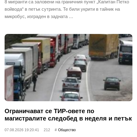
8 мигранти са заловени на граничния пункт „Капитан Петко
войвода“ в петък сутринта. Те били укрити в тайник на
микробус, изграден в задната …
Ограничават се ТИР-овете по
магистралите следобед в неделя и петък
07.08.2026 19:20:41
212
Общество