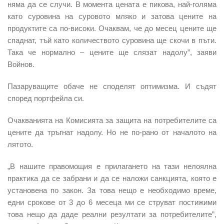
няма да се случи. В момента цената е пикова, най-голяма
като суровина на суровото мляко и затова цените на
продуктите са по-високи. Очаквам, че до месец цените ще
спаднат, тъй като количеството суровина ще скочи в пъти.
Така че нормално – цените ще слязат надолу”, заяви
Войнов.
Пазаруващите обаче не споделят оптимизма. И съдят
според портфейла си.
Очакванията на Комисията за защита на потребителите са
цените да тръгнат надолу. Но не по-рано от началото на
лятото.
„В нашите правомощия е прилагането на тази нелоялна
практика да се забрани и да се наложи санкцията, която е
установена по закон. За това нещо е необходимо време,
едни срокове от 3 до 6 месеца ми се струват постижими
това нещо да даде реални резултати за потребителите”,