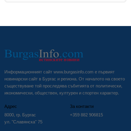
Информационният сайт www.burgasinfo.com е първият
новинарски сайт в Бургас и региона. От началото на своето
съществуване той проследява събитията от политически,
икономически, обществен, културен и спортен характер.
Адрес
За контакти
8000, гр. Бургас
+359 882 906815
ул. "Славянска" 75