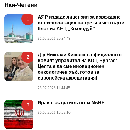
Най-Четени
АЯР издаде лицензия за извеждане
1
от експлоатация на трети и четвърти
блок на АЕЦ „Козлодуй“
31.07.2026 20:34:43
Д-р Николай Киселков официално е
2
новият управител на КОЦ-Бургас:
Целта е да сме иновационен
онкологичен хъб, готов за
европейска акредитация!
28.07.2026 11:44:45
Иран с остра нота към МвНР
3
30.07.2026 19:52:10