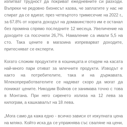
изпитват трудност да покриват ежедневните си разходи.
Въпреки че редовно бизнесът казва, че заплатите у нас не
спират да се вдигат, през четвъртото тримесечие на 2022 г.,
за 67.8% от хората доходът на домакинството им е останал
без промяна спрямо последните 12 месеца. Увеличение на
доходите са посочили 26,7%. Намаление са имали 5,5 на
сто. Така цените в магазина изпреварват доходите,
притесняват се експерти.
Когато сложим продуктите в кошницата и отидем на касата
най-много пари отиват за млечните продукти. Изводът е
както на потребителите, така и на държавата.
Млекопреработвателите се надяват скоро да могат да
понижат цените. Никодим Войнов се занимава точно с това
в Монтана. При него сиренето излиза на 12 лева за
килограм, а кашкавалът на 18 лева.
„Мога само да кажа едно - всичко зависи от изкупната цена
на мляко. Който иска да се упражнява със сваляне на цени,