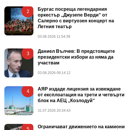
Бургас посреща легендарния
2
оркестър „Джузепе Верди“ от
Салерно с виртуозен концерт на
Летния театър
03.08.2026 11:54:39
Даниел Вълчев: В предстоящите
3
президентски избори аз няма да
участвам
03.08.2026 09:14:12
АЯР издаде лицензия за извеждане
4
от експлоатация на трети и четвърти
блок на АЕЦ „Козлодуй“
31.07.2026 20:34:43
Ограничават движението на камиони
5