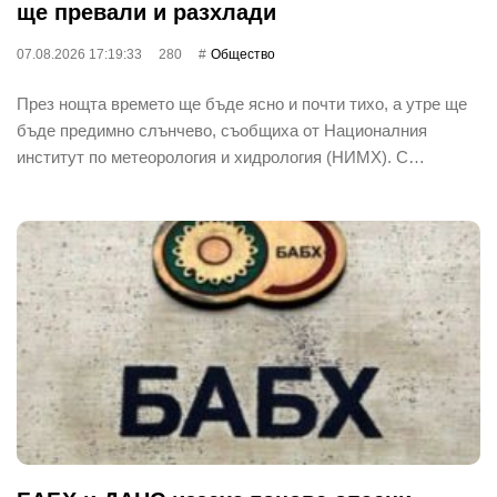
ще превали и разхлади
07.08.2026 17:19:33
280
Общество
През нощта времето ще бъде ясно и почти тихо, а утре ще
бъде предимно слънчево, съобщиха от Националния
институт по метеорология и хидрология (НИМХ). С…