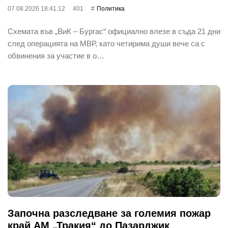
07.08.2026 18:41:12
401
Политика
Схемата във „ВиК – Бургас“ официално влезе в съда 21 дни
след операцията на МВР, като четирима души вече са с
обвинения за участие в о…
Започна разследване за големия пожар
край АМ „Тракия“ до Пазарджик