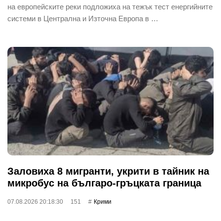
на европейските реки подложиха на тежък тест енергийните
системи в Централна и Източна Европа в …
Заловиха 8 мигранти, укрити в тайник на
микробус на българо-гръцката граница
07.08.2026 20:18:30
151
Крими