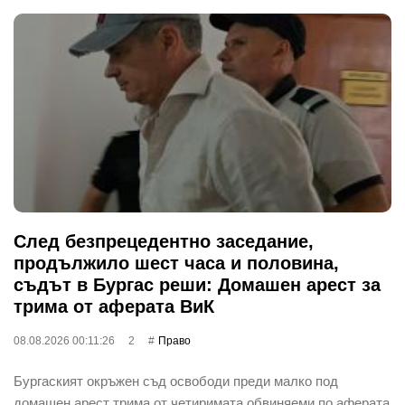
След безпрецедентно заседание,
продължило шест часа и половина,
съдът в Бургас реши: Домашен арест за
трима от аферата ВиК
08.08.2026 00:11:26
2
Право
Бургаският окръжен съд освободи преди малко под
домашен арест трима от четиримата обвиняеми по аферата