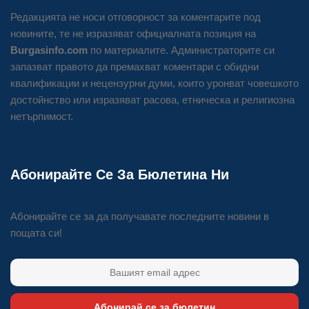
Редакцията не носи отговорност за коментарите под
новините, те не изразяват официалната позиция на
Burgasinfo.com
по материалите. Администраторите си
запазват правото да премахват коментари с обидни
квалификации и нецензурни думи, които уронват човешкото
достойнство или изразяват расова, етническа и религиозна
нетърпимост.
Абонирайте Се За Бюлетина Ни
Абонирайте се за да получавате последните новини в
пощата си!
Абонирай се за бюлетин