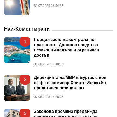
31.07.2026 08:54:33
Най-Коментирани
Гърция засилва контрола по
1
плажовете: Дронове следят за
незаконни чадъри и ограничен
достъп
08.08.2026 18:40:56
Дирекцията на МВР в Бургас с нов
2
шеф, ст. комисар Христо Илчев бе
представен официално
07.08.2026 15:28:36
Законова промяна предвижда
3
сделките с имоти да станат ад