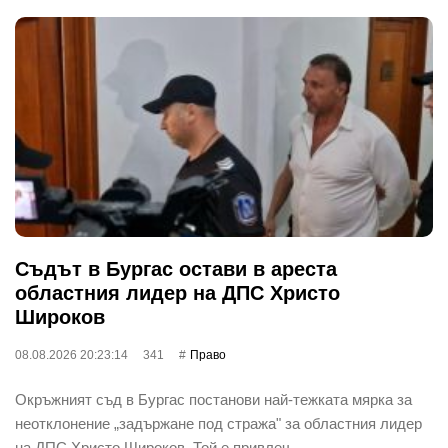
Съдът в Бургас остави в ареста
областния лидер на ДПС Христо
Широков
08.08.2026 20:23:14
341
Право
Окръжният съд в Бургас постанови най-тежката мярка за
неотклонение „задържане под стража" за областния лидер
на ДПС Христо Широков. Той е привлеч…