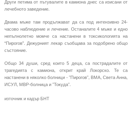
Други петима от пътувалите в камиона днес са изисани от
лечебното заведение.
Двама мъже там продължават да са под интензивно 24-
часово наблюдение и лечение. Останалите 4 мъже и едно
непълнолетно момче са настанени в токсикологията на
“Пирогов”. Дежурният лекар съобщава за подобрено общо
състояние.
Общо 34 души, сред които 5 деца, са пострадалите от
трагедията с камиона, открит край Локорско. Те са
настанени в няколко болници - "Пирогов", ВМА, Света Анна,
ИСУЛ, МВР-болница и "Токуда".
източник и кадър БНТ