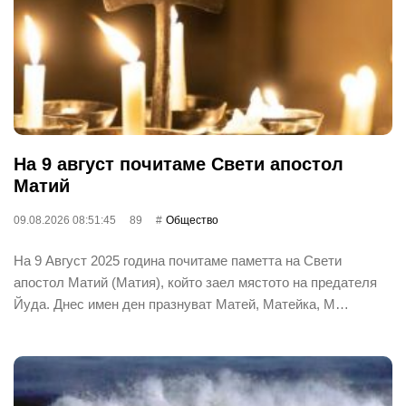
На 9 август почитаме Свети апостол
Матий
09.08.2026 08:51:45
89
Общество
На 9 Август 2025 година почитаме паметта на Свети
апостол Матий (Матия), който заел мястото на предателя
Йуда. Днес имен ден празнуват Матей, Матейка, М…