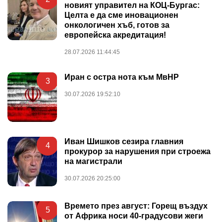
новият управител на КОЦ-Бургас:
Целта е да сме иновационен
онкологичен хъб, готов за
европейска акредитация!
28.07.2026 11:44:45
Иран с остра нота към МвНР
3
30.07.2026 19:52:10
Иван Шишков сезира главния
4
прокурор за нарушения при строежа
на магистрали
30.07.2026 20:25:00
Времето през август: Горещ въздух
5
от Африка носи 40-градусови жеги