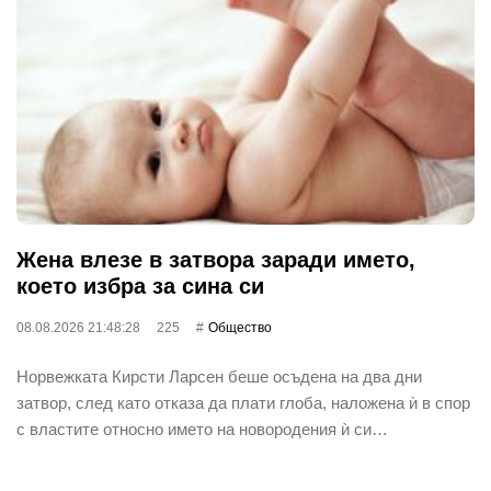
Жена влезе в затвора заради името,
което избра за сина си
08.08.2026 21:48:28
225
Общество
Норвежката Кирсти Ларсен беше осъдена на два дни
затвор, след като отказа да плати глоба, наложена ѝ в спор
с властите относно името на новородения ѝ си…