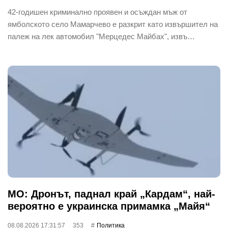
42-годишен криминално проявен и осъждан мъж от
ямболското село Мамарчево е разкрит като извършител на
палеж на лек автомобил "Мерцедес Майбах", извъ…
МО: Дронът, паднал край „Кардам“, най-
вероятно е украинска примамка „Майя“
08.08.2026 17:31:57
353
Политика