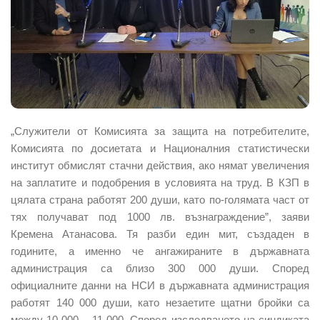
„Служители от Комисията за защита на потребителите,
Комисията по досиетата и Националния статистически
институт обмислят стачни действия, ако нямат увеличения
на заплатите и подобрения в условията на труд. В КЗП в
цялата страна работят 200 души, като по-голямата част от
тях получават под 1000 лв. възнаграждение”, заяви
Кремена Атанасова. Тя разби един мит, създаден в
годините, а именно че ангажираните в държавната
администрация са близо 300 000 души. Според
официалните данни на НСИ в държавната администрация
работят 140 000 души, като незаетите щатни бройки са
между 10 000 – 11 000. Според изследването на синдиката