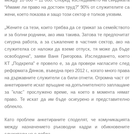
“Имаме ли право на достоен труд?” 90% от служителите са
жени, което показва и защо този сектор е толков уязвим.
„Жените са тези, които трябва да се грижат за семейството
и за болни роднини, ако има такива. Затова те предпочитат
сигурна работа, а за съжаление в частния сектор, ако на
служителка се наложи да вземе отпуск, тя може да бъде
освободена”, заяви Ваня Григорова. Изследването, което
КТ „Подкрепа” е провело е, за да провери нагласите след
реформата Дянков, въведна през 2012 г., когато много права
на държавните служители са били отнети. Огромна част от
анкетираните искат връщане на допълнителното заплащане
за "клас" прослужено време, на което в момента нямат
право. Те искат да им бъде осигурено и представително
облекло.
Като проблем анкетираните споделят, че комуникацията
между назначението ръководни кадри и обикновените
служители не е добра.