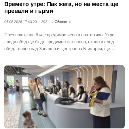
Времето утре: Пак жега, но на места ще
превали и гърми
05.08.2026 17:43:20
292
Общество
През нощта ще бъде предимно ясно и почти тихо. Утре
преди обяд ще бъде предимно слънчево, около и след
обяд, главно над Западна и Централна България, ще…