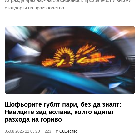
изгражда чрез научна обоснованост, прозрачност и високи
стандарти на производство…
Шофьорите губят пари, без да знаят:
Навиците зад волана, които вдигат
разхода на гориво
05.08.2026 22:03:20
223
Общество