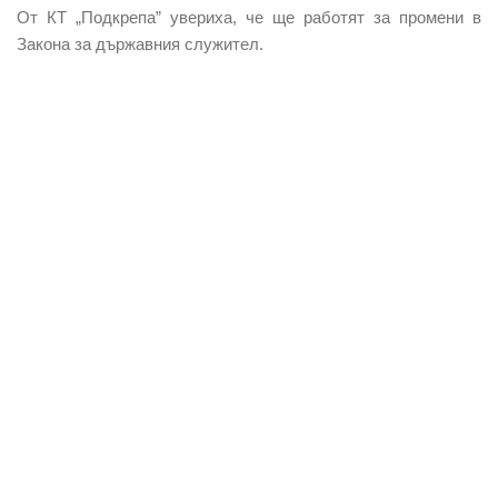
От КТ „Подкрепа” увериха, че ще работят за промени в
Закона за държавния служител.