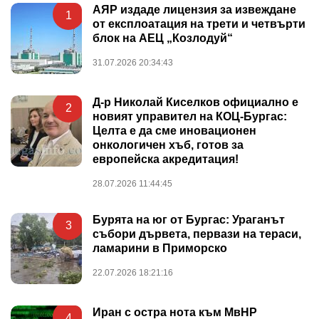
АЯР издаде лицензия за извеждане
1
от експлоатация на трети и четвърти
блок на АЕЦ „Козлодуй“
31.07.2026 20:34:43
Д-р Николай Киселков официално е
2
новият управител на КОЦ-Бургас:
Целта е да сме иновационен
онкологичен хъб, готов за
европейска акредитация!
28.07.2026 11:44:45
Бурята на юг от Бургас: Ураганът
3
събори дървета, первази на тераси,
ламарини в Приморско
22.07.2026 18:21:16
Иран с остра нота към МвНР
4