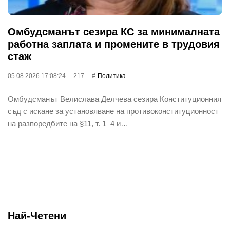
Омбудсманът сезира КС за минималната
работна заплата и промените в трудовия
стаж
05.08.2026 17:08:24
217
Политика
Омбудсманът Велислава Делчева сезира Конституционния
съд с искане за установяване на противоконституционност
на разпоредбите на §11, т. 1–4 и…
Най-Четени