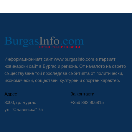
Информационният сайт www.burgasinfo.com е първият
новинарски сайт в Бургас и региона. От началото на своето
съществуване той проследява събитията от политически,
икономически, обществен, културен и спортен характер.
Адрес
За контакти
8000, гр. Бургас
+359 882 906815
ул. "Славянска" 75