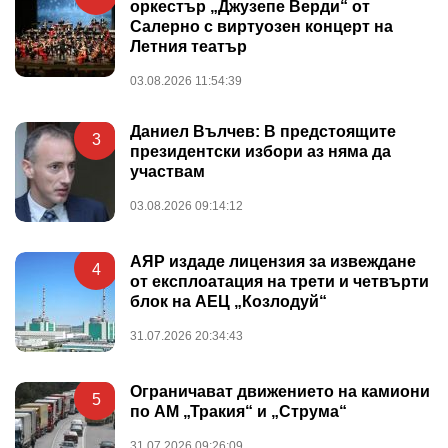
оркестър „Джузепе Верди“ от
Салерно с виртуозен концерт на
Летния театър
03.08.2026 11:54:39
Даниел Вълчев: В предстоящите
3
президентски избори аз няма да
участвам
03.08.2026 09:14:12
АЯР издаде лицензия за извеждане
4
от експлоатация на трети и четвърти
блок на АЕЦ „Козлодуй“
31.07.2026 20:34:43
Ограничават движението на камиони
5
по АМ „Тракия“ и „Струма“
31.07.2026 09:26:09