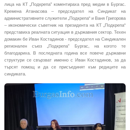
лица на КТ „Подкрепа” коментираха пред медии в Бургас.
Кремена Атанасова – председател на Синдикат на
административните служители „Подкрепа“ и Ваня Григорова
– икономически съветник на президента на КТ „Подкрепа“
представиха реалната ситуация в държавния сектор. Техен
домакин бе Иван Костадинов - председател на Синдикален
регионален съюз „Подкрепа” Бургас, на когото те
благодариха. В последната година все повече държавни
структури се свързват именно с Иван Костадинов, за да
търсят помощ и да се присъединят към редиците на
синдиката.