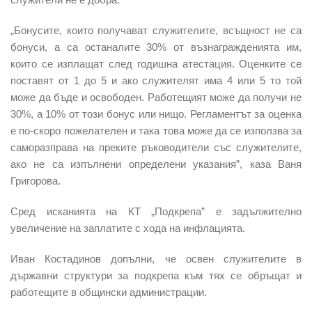
„Бонусите, които получават служителите, всъщност не са
бонуси, а са останалите 30% от възнагражденията им,
които се изплащат след годишна атестация. Оценките се
поставят от 1 до 5 и ако служителят има 4 или 5 то той
може да бъде и освободен. Работещият може да получи не
30%, а 10% от този бонус или нищо. Регламентът за оценка
е по-скоро пожелателен и така това може да се използва за
саморазправа на преките ръководители със служителите,
ако не са изпълнени определени указания”, каза Ваня
Григорова.
Сред исканията на КТ „Подкрепа” е задължително
увеличение на заплатите с хода на инфлацията.
Иван Костадинов допълни, че освен служителите в
държавни структури за подкрепа към тях се обръщат и
работещите в общински администрации.