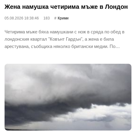
Жена намушка четирима мъже в Лондон
05.08.2026 18:38:46
183
Крими
Четирима мъже бяха намушкани с нож в сряда по обед в
лондонския квартал "Ковънт Гардън", а жена е била
арестувана, съобщиха няколко британски медии. По…