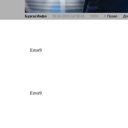
БургасИнфо
30.08.2025 18:58:45
2950
Право
До