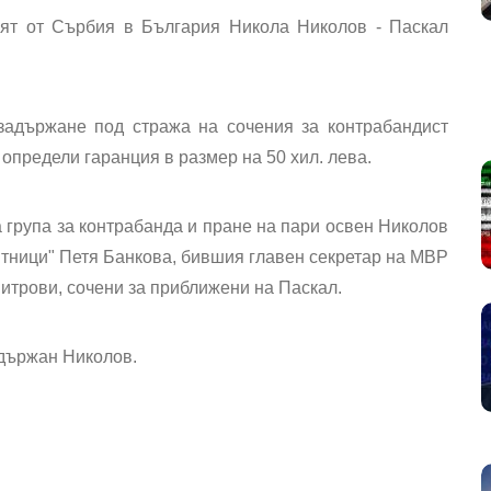
ият от Сърбия в България Никола Николов - Паскал
задържане под стража на сочения за контрабандист
 определи гаранция в размер на 50 хил. лева.
 група за контрабанда и пране на пари освен Николов
тници" Петя Банкова, бившия главен секретар на МВР
итрови, сочени за приближени на Паскал.
адържан Николов.