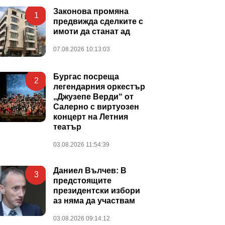
Законова промяна
1
предвижда сделките с
имоти да станат ад
07.08.2026 10:13:03
Бургас посреща
2
легендарния оркестър
„Джузепе Верди“ от
Салерно с виртуозен
концерт на Летния
театър
03.08.2026 11:54:39
Даниел Вълчев: В
3
предстоящите
президентски избори
аз няма да участвам
03.08.2026 09:14:12