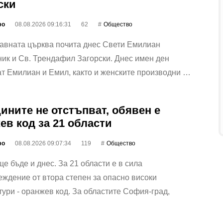
ски
фо
08.08.2026 09:16:31
62
Общество
авната църква почита днес Свети Емилиан
ик и Св. Трендафил Загорски. Днес имен ден
т Емилиан и Емил, както и женските производни …
ините не отстъпват, обявен е
ев код за 21 области
фо
08.08.2026 09:07:34
119
Общество
е бъде и днес. За 21 области е в сила
ждение от втора степен за опасно високи
ури - оранжев код. За областите София-град,
…