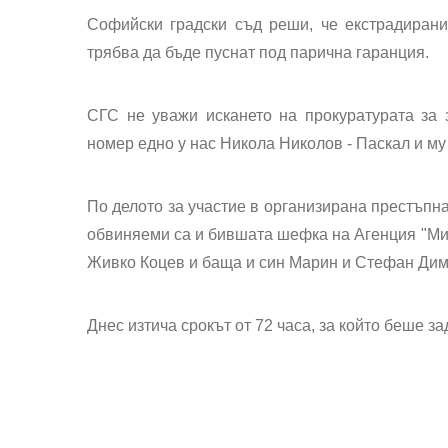
Софийски градски съд реши, че екстрадиран
трябва да бъде пуснат под парична гаранция.
СГС не уважи искането на прокуратурата за 
номер едно у нас Никола Николов - Паскал и му
По делото за участие в организирана престъпна
обвиняеми са и бившата шефка на Агенция "Ми
Живко Коцев и баща и син Марин и Стефан Дим
Днес изтича срокът от 72 часа, за който беше з