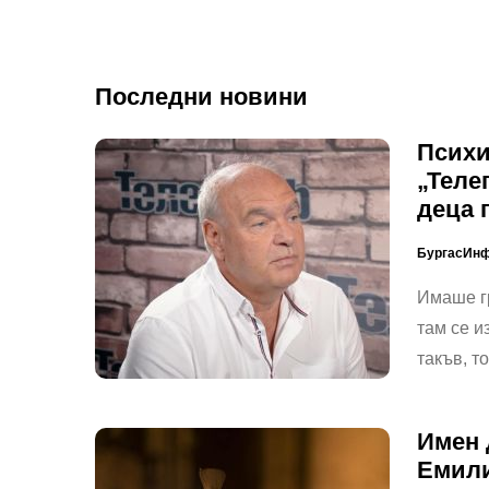
Последни новини
Психи
„Теле
деца 
БургасИн
Имаше г
там се и
такъв, т
Имен 
Емили