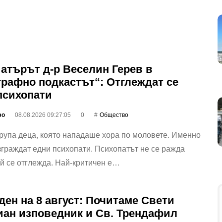
атърът д-р Веселин Герев в
графно подкастът“: Отглеждат се
психопати
фо
08.08.2026 09:27:05
0
Общество
рупа деца, която нападаше хора по моловете. Именно
зграждат едни психопати. Психопатът не се ражда
ой се отглежда. Най-критичен е…
ден на 8 август: Почитаме Свети
ан изповедник и Св. Трендафил