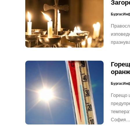
Загор
БургасИн
Правосл
изповедн
празнува
Горещ
оранж
БургасИн
Горещо щ
предупре
температ
София