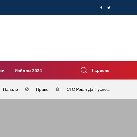
Търсене
ие
Избори 2024
Начало
Право
СГС Реши Да Пусне...