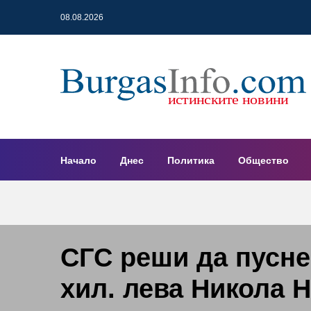
08.08.2026
Начало
Днес
Политика
Общество
СГС реши да пусне
хил. лева Никола Н