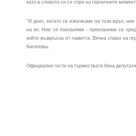
като в словото си се спря на героичните момен
"И днес, когато се изкачваме на този връх, ни
на юг. Ние се покланяме - прекланяме се пред
който възкръсна от паметта. Вечна слава на ге
Киселова.
Официални гости на тържествата бяха депутати