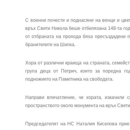
С военни почести и поднасяне на венци и цве
връх Свети Никола беше отбелязана 148-та го
от отбраната на прохода бяха пресъздадени 
бранителите на Шипка.
Хора от различни краища на страната, семейств
група деца от Петрич, които за поредна го
подножието на Паметника на свободата.
Направи впечатление, че хората, изкачили с
пространството около монумента на връх Свети
Председателят на НС Наталия Киселова прие 