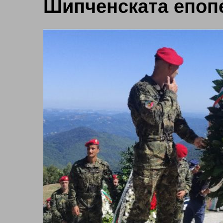
Шипченската епоп