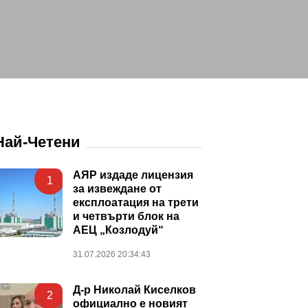
Най-Четени
АЯР издаде лицензия
1
за извеждане от
експлоатация на трети
и четвърти блок на
АЕЦ „Козлодуй“
31.07.2026 20:34:43
Д-р Николай Киселков
2
официално е новият