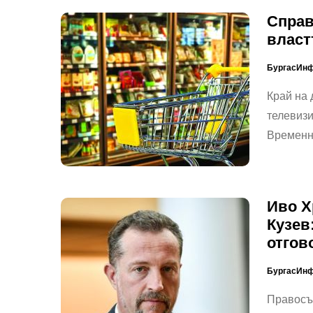
Справ
власт
БургасИн
Край на 
телевизи
Временн
Иво Х
Кузев
отгов
БургасИн
Правосъд