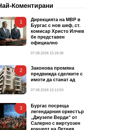
Най-Коментирани
Дирекцията на МВР в
1
Бургас с нов шеф, ст.
комисар Христо Илчев
бе представен
официално
07.08.2026 15:28:36
Законова промяна
2
предвижда сделките с
имоти да станат ад
07.08.2026 10:13:03
Бургас посреща
3
легендарния оркестър
„Джузепе Верди“ от
Салерно с виртуозен
концерт на Летния