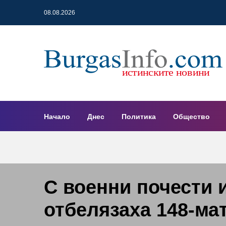
08.08.2026
Начало
Днес
Политика
Общество
С военни почести 
отбелязаха 148-ма