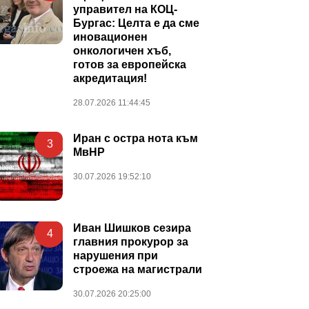
управител на КОЦ-
Бургас: Целта е да сме
иновационен
онкологичен хъб,
готов за европейска
акредитация!
28.07.2026 11:44:45
Иран с остра нота към
3
МвНР
30.07.2026 19:52:10
Иван Шишков сезира
4
главния прокурор за
нарушения при
строежа на магистрали
30.07.2026 20:25:00