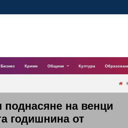
Бизнес
Крими
Общини
Култура
Образован
и поднасяне на венци
та годишнина от