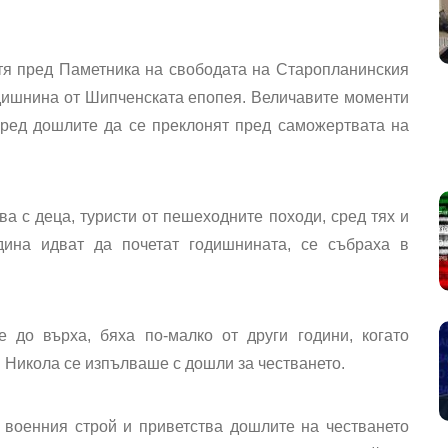
тя пред Паметника на свободата на Старопланинския
дишнина от Шипченската епопея. Величавите моменти
пред дошлите да се преклонят пред саможертвата на
а с деца, туристи от пешеходните походи, сред тях и
дина идват да почетат годишнината, се събраха в
е до върха, бяха по-малко от други години, когато
 Никола се изпълваше с дошли за честването.
военния строй и приветства дошлите на честването