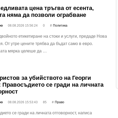
едливата цена тръгва от есента,
та няма да позволи ограбване
фо
08.08.2026 15:56:24
0
Политика
двойното етикетиране на стоки и услуги, предаде Нова
я. От утре цените трябва да бъдат само в евро.
ата мярка целеше да …
ристов за убийството на Георги
: Правосъдието се гради на личната
орност
фо
08.08.2026 15:53:43
85
Право
ието се гради на личната отговорност, написа