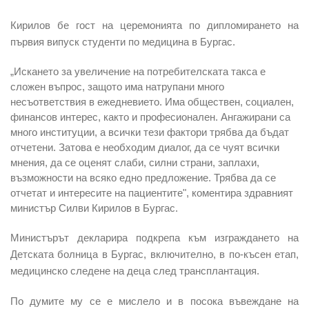
Кирилов бе гост на церемонията по дипломирането на
първия випуск студенти по медицина в Бургас.
„Искането за увеличение на потребителската такса е
сложен въпрос, защото има натрупани много
несъответствия в ежедневието. Има обществен, социален,
финансов интерес, както и професионален. Ангажирани са
много институции, а всички тези фактори трябва да бъдат
отчетени. Затова е необходим диалог, да се чуят всички
мнения, да се оценят слаби, силни страни, заплахи,
възможности на всяко едно предложение. Трябва да се
отчетат и интересите на пациентите", коментира здравният
министър Силви Кирилов в Бургас.
Министърът декларира подкрепа към изграждането на
Детската болница в Бургас, включително, в по-късен етап,
медицинско следене на деца след трансплантация.
По думите му се е мислело и в посока въвеждане на