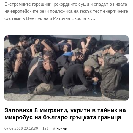
Екстремните горещини, рекордните суши и спадът в нивата
на европейските реки подложиха на тежък тест енергийните
системи в Централна и Източна Европа в …
Заловиха 8 мигранти, укрити в тайник на
микробус на българо-гръцката граница
07.08.2026 20:18:30
186
Крими