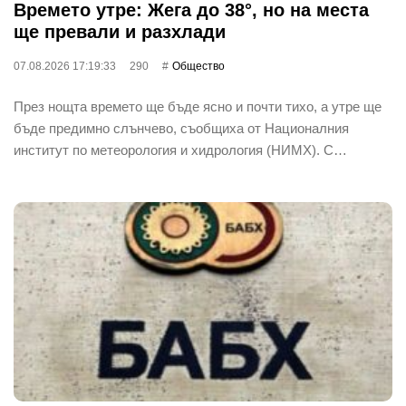
Времето утре: Жега до 38°, но на места
ще превали и разхлади
07.08.2026 17:19:33
290
Общество
През нощта времето ще бъде ясно и почти тихо, а утре ще
бъде предимно слънчево, съобщиха от Националния
институт по метеорология и хидрология (НИМХ). С…