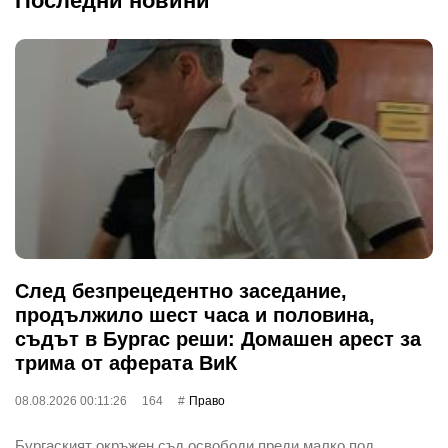
Последни новини
След безпрецедентно заседание,
продължило шест часа и половина,
съдът в Бургас реши: Домашен арест за
трима от аферата ВиК
08.08.2026 00:11:26
164
Право
Бургаският окръжен съд освободи преди малко под