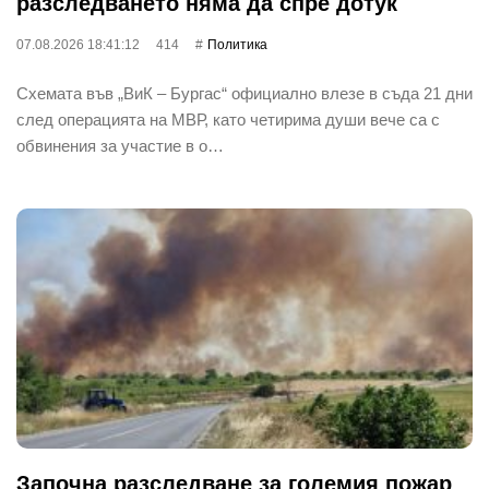
разследването няма да спре дотук
07.08.2026 18:41:12
414
Политика
Схемата във „ВиК – Бургас“ официално влезе в съда 21 дни
след операцията на МВР, като четирима души вече са с
обвинения за участие в о…
Започна разследване за големия пожар