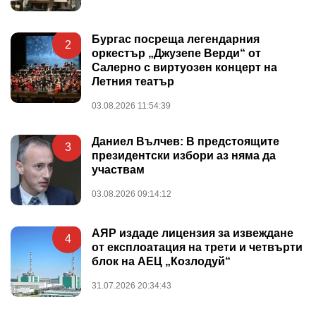
Бургас посреща легендарния
2
оркестър „Джузепе Верди“ от
Салерно с виртуозен концерт на
Летния театър
03.08.2026 11:54:39
Даниел Вълчев: В предстоящите
3
президентски избори аз няма да
участвам
03.08.2026 09:14:12
АЯР издаде лицензия за извеждане
4
от експлоатация на трети и четвърти
блок на АЕЦ „Козлодуй“
31.07.2026 20:34:43