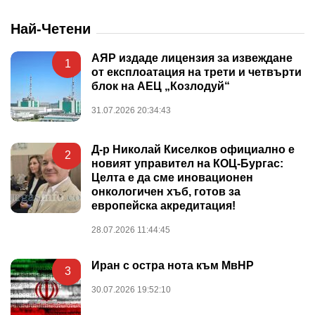
Най-Четени
АЯР издаде лицензия за извеждане
1
от експлоатация на трети и четвърти
блок на АЕЦ „Козлодуй“
31.07.2026 20:34:43
Д-р Николай Киселков официално е
2
новият управител на КОЦ-Бургас:
Целта е да сме иновационен
онкологичен хъб, готов за
европейска акредитация!
28.07.2026 11:44:45
Иран с остра нота към МвНР
3
30.07.2026 19:52:10