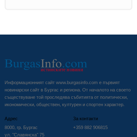
Информационният сайт www.burgasinfo.com е първият
новинарски сайт в Бургас и региона. От началото на своето
съществуване той проследява събитията от политически,
икономически, обществен, културен и спортен характер.
Адрес
За контакти
8000, гр. Бургас
+359 882 906815
ул. "Славянска" 75