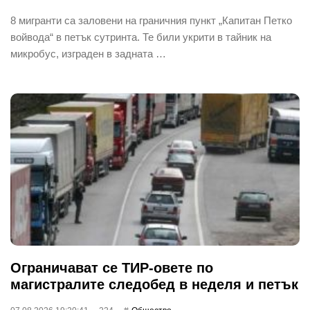
8 мигранти са заловени на граничния пункт „Капитан Петко
войвода“ в петък сутринта. Те били укрити в тайник на
микробус, изграден в задната …
Ограничават се ТИР-овете по
магистралите следобед в неделя и петък