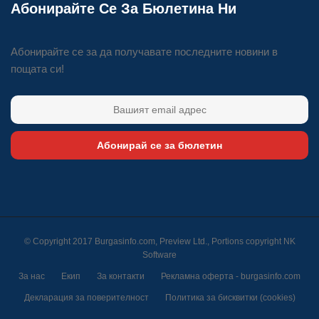
Абонирайте Се За Бюлетина Ни
Абонирайте се за да получавате последните новини в
пощата си!
Абонирай се за бюлетин
© Copyright 2017 Burgasinfo.com, Preview Ltd., Portions copyright
NK
Software
За нас
Екип
За контакти
Рекламна оферта - burgasinfo.com
Декларация за поверителност
Политика за бисквитки (cookies)