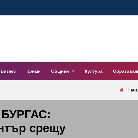
Бизнес
Крими
Общини
Култура
Образован
Нача
БУРГАС:
ентър срещу