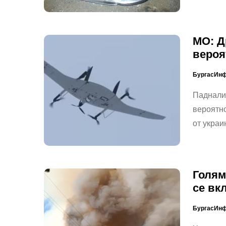
МО: Д
вероя
БургасИн
Падналия
вероятно
от украи
Голям
се вк
БургасИн