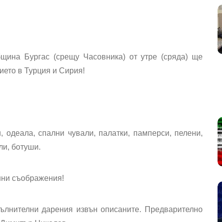
щина Бургас (срещу Часовника) от утре (сряда) ще
ието в Турция и Сирия!
 одеала, спални чували, палатки, памперси, пелени,
ли, ботуши.
енни съображения!
ълнителни дарения извън описаните. Предварително