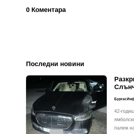
0 Коментара
Последни новини
Разкр
Слънч
БургасИн
42-годи
ямболско
палеж н