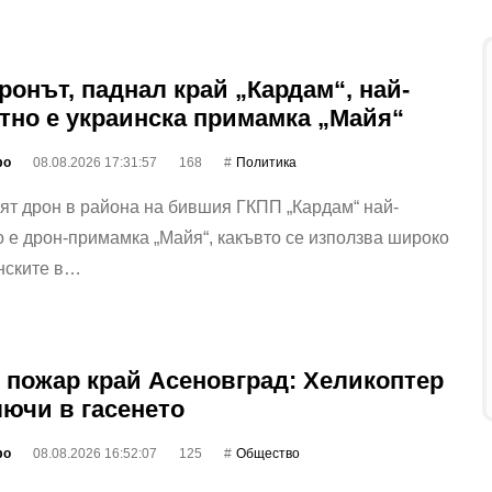
ронът, паднал край „Кардам“, най-
тно е украинска примамка „Майя“
фо
08.08.2026 17:31:57
168
Политика
т дрон в района на бившия ГКПП „Кардам“ най-
 е дрон-примамка „Майя“, какъвто се използва широко
нските в…
 пожар край Асеновград: Хеликоптер
лючи в гасенето
фо
08.08.2026 16:52:07
125
Общество