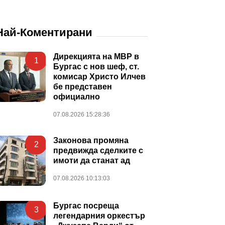
Най-Коментирани
Дирекцията на МВР в
1
Бургас с нов шеф, ст.
комисар Христо Илчев
бе представен
официално
07.08.2026 15:28:36
Законова промяна
2
предвижда сделките с
имоти да станат ад
07.08.2026 10:13:03
Бургас посреща
3
легендарния оркестър