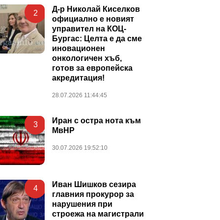
Д-р Николай Киселков
2
официално е новият
управител на КОЦ-
Бургас: Целта е да сме
иновационен
онкологичен хъб,
готов за европейска
акредитация!
28.07.2026 11:44:45
Иран с остра нота към
3
МвНР
30.07.2026 19:52:10
Иван Шишков сезира
4
главния прокурор за
нарушения при
строежа на магистрали