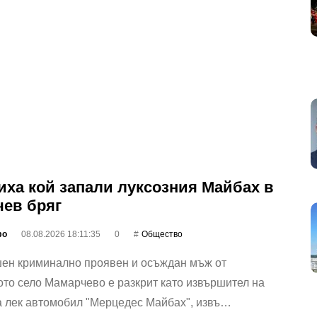
иха кой запали луксозния Майбах в
ев бряг
фо
08.08.2026 18:11:35
0
Общество
шен криминално проявен и осъждан мъж от
то село Мамарчево е разкрит като извършител на
а лек автомобил "Мерцедес Майбах", извъ…