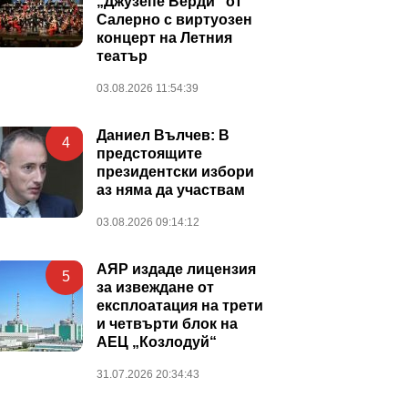
„Джузепе Верди“ от
Салерно с виртуозен
концерт на Летния
театър
03.08.2026 11:54:39
Даниел Вълчев: В
4
предстоящите
президентски избори
аз няма да участвам
03.08.2026 09:14:12
АЯР издаде лицензия
5
за извеждане от
експлоатация на трети
и четвърти блок на
АЕЦ „Козлодуй“
31.07.2026 20:34:43