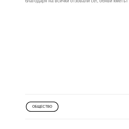
благодаря на всички отзовали се!, обяви кметъ
ОБЩЕСТВО