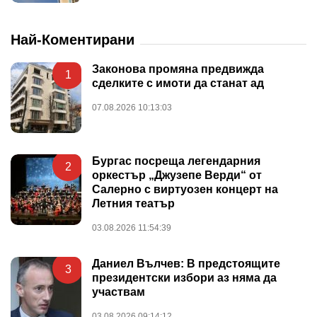
Най-Коментирани
Законова промяна предвижда
1
сделките с имоти да станат ад
07.08.2026 10:13:03
Бургас посреща легендарния
2
оркестър „Джузепе Верди“ от
Салерно с виртуозен концерт на
Летния театър
03.08.2026 11:54:39
Даниел Вълчев: В предстоящите
3
президентски избори аз няма да
участвам
03.08.2026 09:14:12