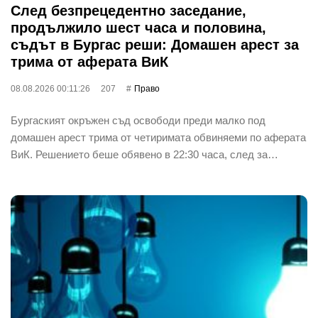
След безпрецедентно заседание,
продължило шест часа и половина,
съдът в Бургас реши: Домашен арест за
трима от аферата ВиК
08.08.2026 00:11:26
207
Право
Бургаският окръжен съд освободи преди малко под
домашен арест трима от четиримата обвиняеми по аферата
ВиК. Решението беше обявено в 22:30 часа, след за…