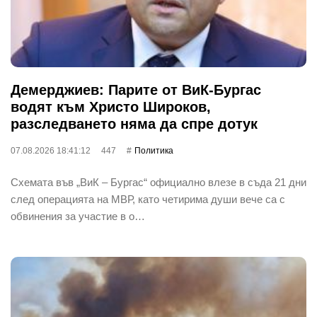
Демерджиев: Парите от ВиК-Бургас
водят към Христо Широков,
разследването няма да спре дотук
07.08.2026 18:41:12
447
Политика
Схемата във „ВиК – Бургас“ официално влезе в съда 21 дни
след операцията на МВР, като четирима души вече са с
обвинения за участие в о…