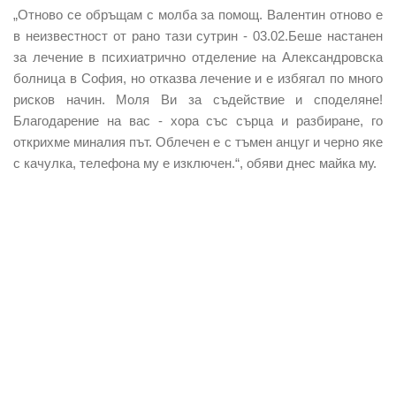
„Отново се обръщам с молба за помощ. Валентин отново е
в неизвестност от рано тази сутрин - 03.02.Беше настанен
за лечение в психиатрично отделение на Александровска
болница в София, но отказва лечение и е избягал по много
рисков начин. Моля Ви за съдействие и споделяне!
Благодарение на вас - хора със сърца и разбиране, го
открихме миналия път. Облечен е с тъмен анцуг и черно яке
с качулка, телефона му е изключен.“, обяви днес майка му.