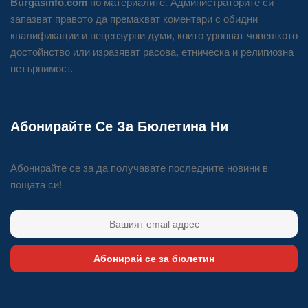
Burgasinfo.com
по материалите. Администраторите си
запазват правото да премахват коментари с обидни
квалификации и нецензурни думи, които уронват човешкото
достойнство или изразяват расова, етническа и религиозна
нетърпимост.
Абонирайте Се За Бюлетина Ни
Абонирайте се за да получавате последните новини в
пощата си!
Абонирай се за бюлетин