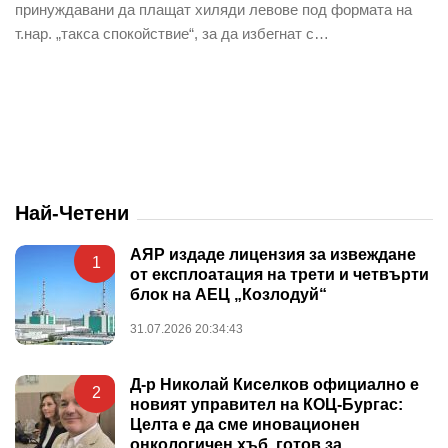
принуждавани да плащат хиляди левове под формата на
т.нар. „такса спокойствие“, за да избегнат с…
Най-Четени
АЯР издаде лицензия за извеждане
1
от експлоатация на трети и четвърти
блок на АЕЦ „Козлодуй“
31.07.2026 20:34:43
Д-р Николай Киселков официално е
2
новият управител на КОЦ-Бургас:
Целта е да сме иновационен
онкологичен хъб, готов за