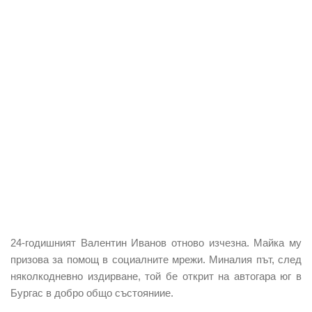
24-годишният Валентин Иванов отново изчезна. Майка му
призова за помощ в социалните мрежи. Миналия път, след
няколкодневно издирване, той бе открит на автогара юг в
Бургас в добро общо състояниие.