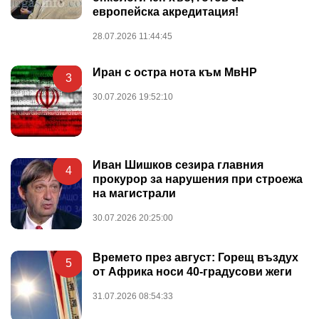
европейска акредитация!
28.07.2026 11:44:45
Иран с остра нота към МвНР
3
30.07.2026 19:52:10
Иван Шишков сезира главния
4
прокурор за нарушения при строежа
на магистрали
30.07.2026 20:25:00
Времето през август: Горещ въздух
5
от Африка носи 40-градусови жеги
31.07.2026 08:54:33