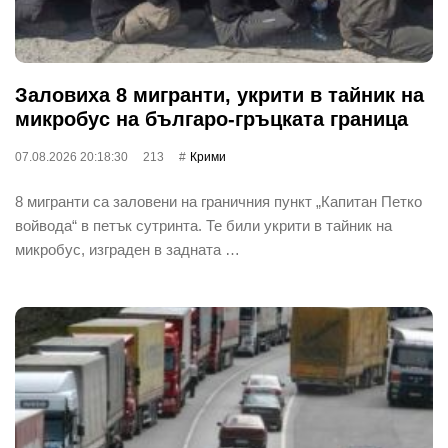
Заловиха 8 мигранти, укрити в тайник на
микробус на българо-гръцката граница
07.08.2026 20:18:30
213
Крими
8 мигранти са заловени на граничния пункт „Капитан Петко
войвода“ в петък сутринта. Те били укрити в тайник на
микробус, изграден в задната …