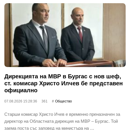
Дирекцията на МВР в Бургас с нов шеф,
ст. комисар Христо Илчев бе представен
официално
07.08.2026 15:28:36
361
Общество
Старши комисар Христо Ичев е временно преназначен за
директор на Областната дирекция на МВР – Бургас. Той
заема поста със заповед на министъра на …