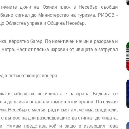
зотичните дюни на Южния плаж в Несебър, съобщи
абавно сигнал до Министерство на туризма, РИОСВ -
ъщо Областна управа и Община Несебър.
ка, вероятно багер. По идентичен начин е разорана и
метра. Част от пясъка изровен от ивицата е затрупал
д в петък от концесионера.
жа и забелязах, че ивицата е разорана. Веднага се
 и до всички останали компетентни органи. По случая
ели. Несебър е малък град и смятам, че има свидетели,
 е въпрос на дни разследващите да стигнат до лицата,
ни. Нямам представа кой и защо е извършил това