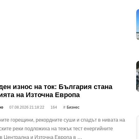
ден износ на ток: България стана
ията на Източна Европа
фо
07.08.2026 21:18:22
164
Бизнес
ите горещини, рекордните суши и спадът в нивата на
ките реки подложиха на тежък тест енергийните
 в Централна и Източна Европа в …