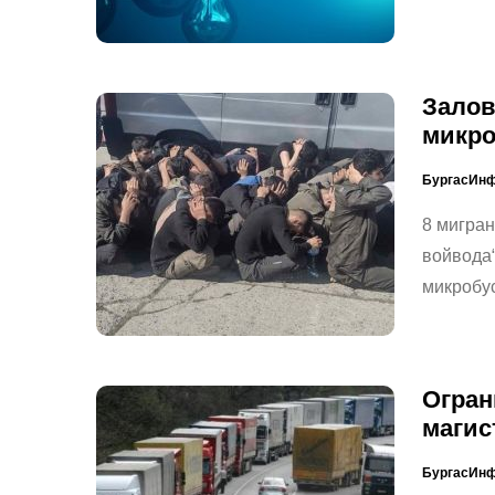
Залов
микро
БургасИн
8 мигран
войвода“
микробус
Огран
магис
БургасИн