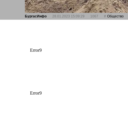
БургасИнфо
28.01.2023 15:09:29
1067
Общество