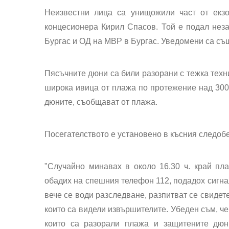
Неизвестни лица са унищожили част от ек
концесионера Кирил Спасов. Той е подал нез
Бургас и ОД на МВР в Бургас. Уведомени са с
Пясъчните дюни са били разорани с тежка техни
широка ивица от плажа по протежение над 300 
дюните, съобщават от плажа.
Посегателството е установено в късния следобе
"Случайно минавах в около 16.30 ч. край пла
обадих на спешния телефон 112, подадох сигнал
вече се води разследване, разпитват се свидет
които са видели извършителите. Убеден съм, че
които са разорали плажа и защитените дю