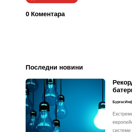
0 Коментара
Последни новини
Рекор
батер
БургасИн
Екстремн
европейс
системи