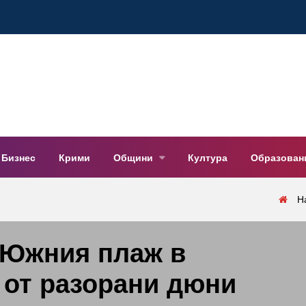
Бизнес
Крими
Общини
Култура
Образован
Н
 Южния плаж в
 от разорани дюни