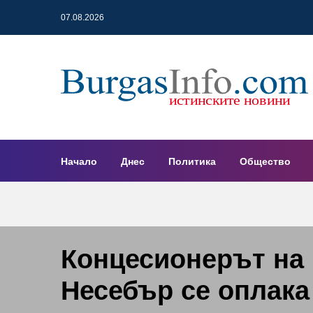
07.08.2026
Начало
Днес
Политика
Общество
Концесионерът на
Несебър се оплака