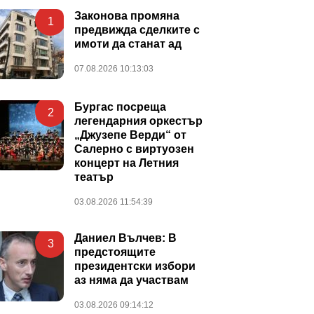
Законова промяна
1
предвижда сделките с
имоти да станат ад
07.08.2026 10:13:03
Бургас посреща
2
легендарния оркестър
„Джузепе Верди“ от
Салерно с виртуозен
концерт на Летния
театър
03.08.2026 11:54:39
Даниел Вълчев: В
3
предстоящите
президентски избори
аз няма да участвам
03.08.2026 09:14:12