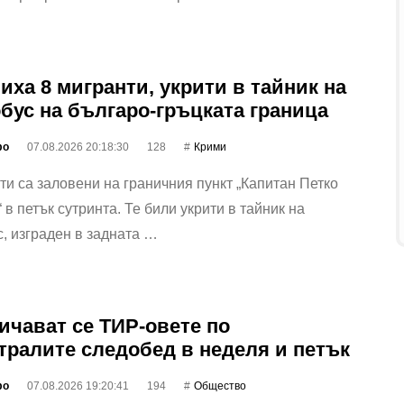
иха 8 мигранти, укрити в тайник на
бус на българо-гръцката граница
фо
07.08.2026 20:18:30
128
Крими
ти са заловени на граничния пункт „Капитан Петко
 в петък сутринта. Те били укрити в тайник на
, изграден в задната …
ичават се ТИР-овете по
тралите следобед в неделя и петък
фо
07.08.2026 19:20:41
194
Общество