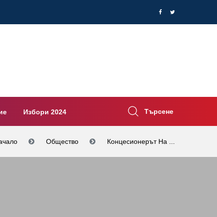
Търсене
ие
Избори 2024
ачало
Общество
Концесионерът На ...