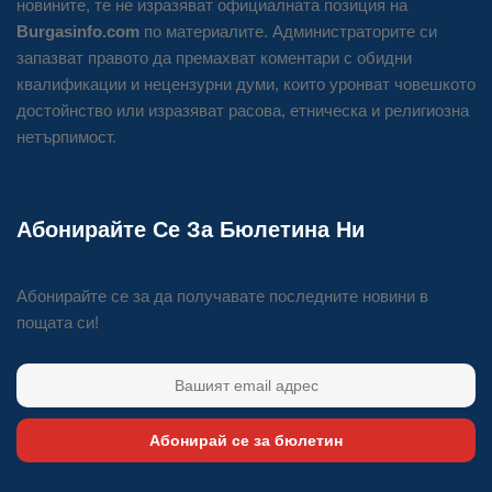
новините, те не изразяват официалната позиция на
Burgasinfo.com
по материалите. Администраторите си
запазват правото да премахват коментари с обидни
квалификации и нецензурни думи, които уронват човешкото
достойнство или изразяват расова, етническа и религиозна
нетърпимост.
Абонирайте Се За Бюлетина Ни
Абонирайте се за да получавате последните новини в
пощата си!
Абонирай се за бюлетин