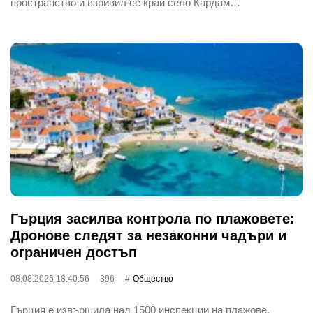
пространство и взривил се край село Кардам…
Гърция засилва контрола по плажовете:
Дронове следят за незаконни чадъри и
ограничен достъп
08.08.2026 18:40:56
396
Общество
Гърция е извършила над 1500 инспекции на плажове,