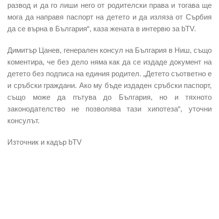
развод и да го лиши него от родителски права и тогава ще
мога да направя паспорт на детето и да изляза от Сърбия
да се върна в България“, каза жената в интервю за bTV.
Димитър Цанев, генерален консул на България в Ниш, също
коментира, че без дело няма как да се издаде документ на
детето без подписа на единия родител. „Детето съответно е
и сръбски граждани. Ако му бъде издаден сръбски паспорт,
също може да пътува до България, но и тяхното
законодателство не позволява тази хипотеза“, уточни
консулът.
Източник и кадър bTV