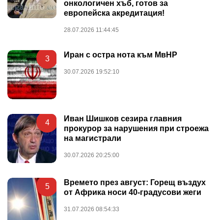
онкологичен хъб, готов за
европейска акредитация!
28.07.2026 11:44:45
Иран с остра нота към МвНР
3
30.07.2026 19:52:10
Иван Шишков сезира главния
4
прокурор за нарушения при строежа
на магистрали
30.07.2026 20:25:00
Времето през август: Горещ въздух
5
от Африка носи 40-градусови жеги
31.07.2026 08:54:33