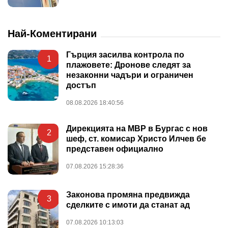
Най-Коментирани
Гърция засилва контрола по
1
плажовете: Дронове следят за
незаконни чадъри и ограничен
достъп
08.08.2026 18:40:56
Дирекцията на МВР в Бургас с нов
2
шеф, ст. комисар Христо Илчев бе
представен официално
07.08.2026 15:28:36
Законова промяна предвижда
3
сделките с имоти да станат ад
07.08.2026 10:13:03