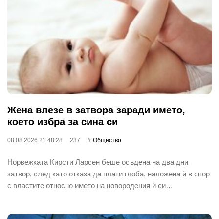
Жена влезе в затвора заради името,
което избра за сина си
08.08.2026 21:48:28
237
Общество
Норвежката Кирсти Ларсен беше осъдена на два дни
затвор, след като отказа да плати глоба, наложена ѝ в спор
с властите относно името на новородения ѝ си…