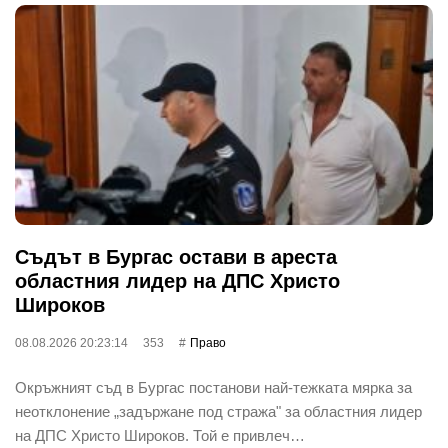
Съдът в Бургас остави в ареста
областния лидер на ДПС Христо
Широков
08.08.2026 20:23:14
353
Право
Окръжният съд в Бургас постанови най-тежката мярка за
неотклонение „задържане под стража" за областния лидер
на ДПС Христо Широков. Той е привлеч…