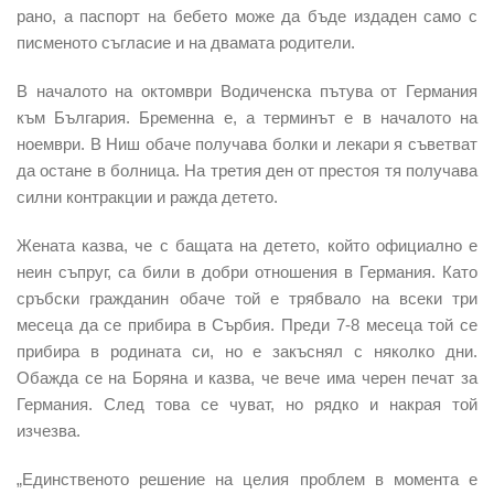
рано, а паспорт на бебето може да бъде издаден само с
писменото съгласие и на двамата родители.
В началото на октомври Водиченска пътува от Германия
към България. Бременна е, а терминът е в началото на
ноември. В Ниш обаче получава болки и лекари я съветват
да остане в болница. На третия ден от престоя тя получава
силни контракции и ражда детето.
Жената казва, че с бащата на детето, който официално е
неин съпруг, са били в добри отношения в Германия. Като
сръбски гражданин обаче той е трябвало на всеки три
месеца да се прибира в Сърбия. Преди 7-8 месеца той се
прибира в родината си, но е закъснял с няколко дни.
Обажда се на Боряна и казва, че вече има черен печат за
Германия. След това се чуват, но рядко и накрая той
изчезва.
„Единственото решение на целия проблем в момента е