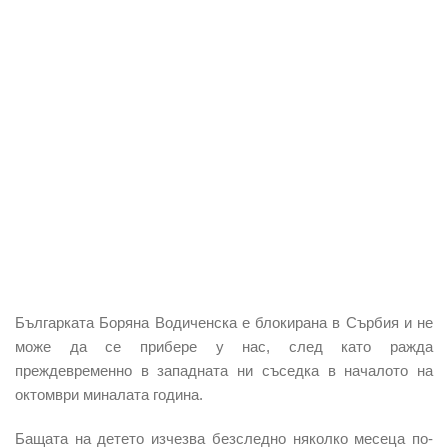
Българката Боряна Водиченска е блокирана в Сърбия и не
може да се прибере у нас, след като ражда
преждевременно в западната ни съседка в началото на
октомври миналата година.
Бащата на детето изчезва безследно няколко месеца по-