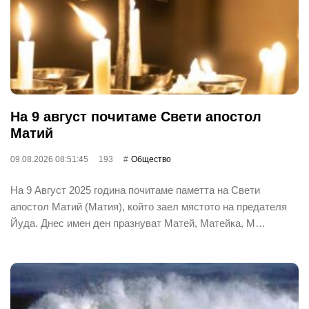
На 9 август почитаме Свети апостол
Матий
09.08.2026 08:51:45
193
Общество
На 9 Август 2025 година почитаме паметта на Свети
апостол Матий (Матия), който заел мястото на предателя
Йуда. Днес имен ден празнуват Матей, Матейка, М…