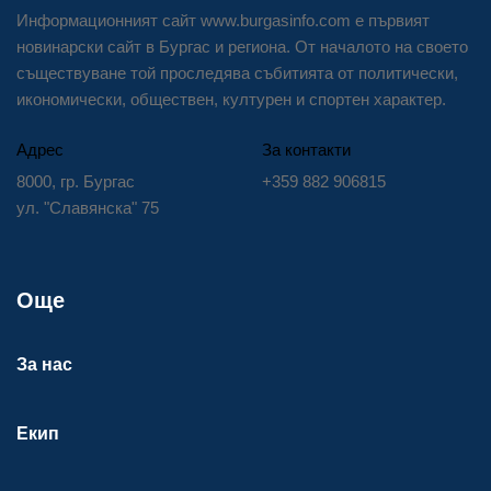
Информационният сайт www.burgasinfo.com е първият
новинарски сайт в Бургас и региона. От началото на своето
съществуване той проследява събитията от политически,
икономически, обществен, културен и спортен характер.
Адрес
За контакти
8000, гр. Бургас
+359 882 906815
ул. "Славянска" 75
Още
За нас
Екип