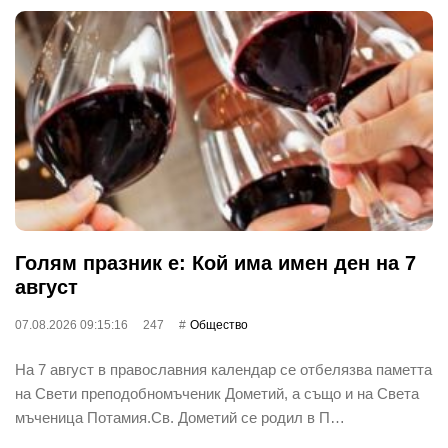
Голям празник е: Кой има имен ден на 7
август
07.08.2026 09:15:16
247
Общество
На 7 август в православния календар се отбелязва паметта
на Свети преподобномъченик Дометий, а също и на Света
мъченица Потамия.Св. Дометий се родил в П…