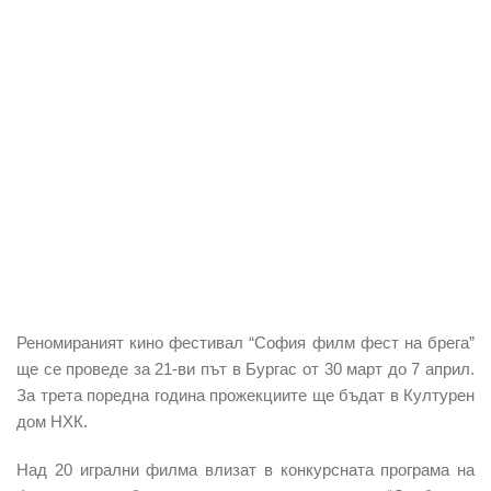
Реномираният кино фестивал “София филм фест на брега”
ще се проведе за 21-ви път в Бургас от 30 март до 7 април.
За трета поредна година прожекциите ще бъдат в Културен
дом НХК.
Над 20 игрални филма влизат в конкурсната програма на