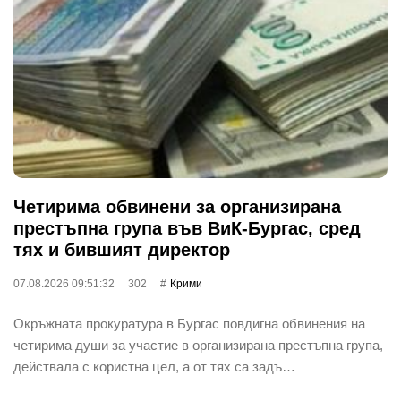
Четирима обвинени за организирана
престъпна група във ВиК-Бургас, сред
тях и бившият директор
07.08.2026 09:51:32
302
Крими
Окръжната прокуратура в Бургас повдигна обвинения на
четирима души за участие в организирана престъпна група,
действала с користна цел, а от тях са задъ…