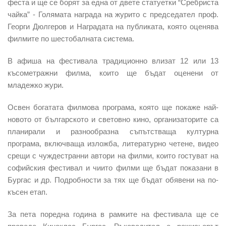
феста и ще се борят за една от двете статуетки “Сребриста
чайка” - Голямата награда на журито с председател проф.
Георги Дюлгеров и Наградата на публиката, която оценява
филмите по шестобалната система.
В афиша на фестивала традиционно влизат 12 или 13
късометражни филма, които ще бъдат оценени от
младежко жури.
Освен богатата филмова програма, която ще покаже най-
новото от българското и световно кино, организаторите са
планирали и разнообразна съпътстваща културна
програма, включваща изложба, литературно четене, видео
срещи с чуждестранни автори на филми, които гостуват на
софийския фестивал и чиито филми ще бъдат показани в
Бургас и др. Подробности за тях ще бъдат обявени на по-
късен етап.
За пета поредна година в рамките на фестивала ще се