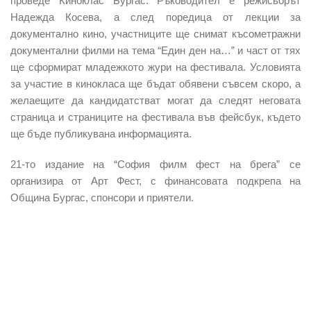
проведе Киноклас Бургас. Ръководител е режисьорът
Надежда Косева, а след поредица от лекции за
документално кино, участниците ще снимат късометражни
документални филми на тема “Един ден на…” и част от тях
ще сформират младежкото жури на фестивала. Условията
за участие в кинокласа ще бъдат обявени съвсем скоро, а
желаещите да кандидатстват могат да следят неговата
страница и страниците на фестивала във фейсбук, където
ще бъде публикувана информацията.
21-то издание на “София филм фест на брега” се
организира от Арт Фест, с финансовата подкрепа на
Община Бургас, спонсори и приятели.