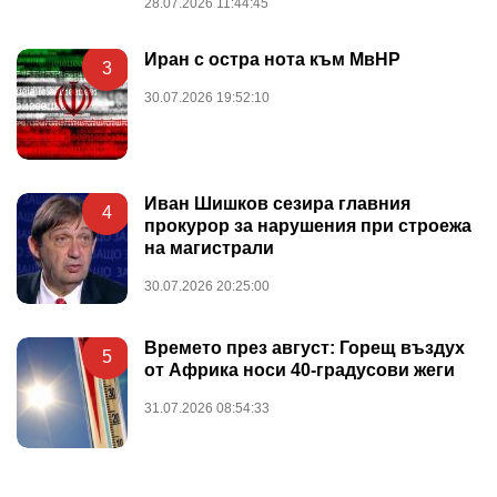
28.07.2026 11:44:45
Иран с остра нота към МвНР
3
30.07.2026 19:52:10
Иван Шишков сезира главния
4
прокурор за нарушения при строежа
на магистрали
30.07.2026 20:25:00
Времето през август: Горещ въздух
5
от Африка носи 40-градусови жеги
31.07.2026 08:54:33