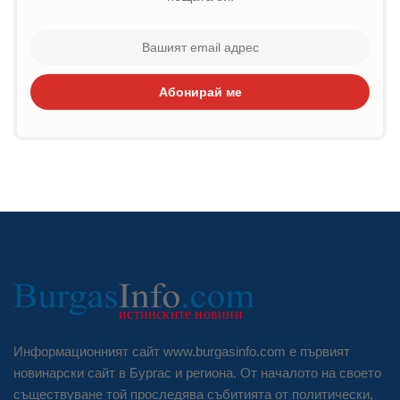
Абонирай ме
Информационният сайт www.burgasinfo.com е първият
новинарски сайт в Бургас и региона. От началото на своето
съществуване той проследява събитията от политически,