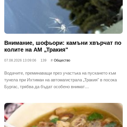
Внимание, шофьори: камъни хвърчат по
колите на АМ „Тракия"
07.08.2026 13:09:06
139
Общество
Водачите, преминаващи през участъка на пускането към
тунела при Ихтиман на автомагистрала „Тракия" в посока
Бургас, трябва да бъдат особено внимат…