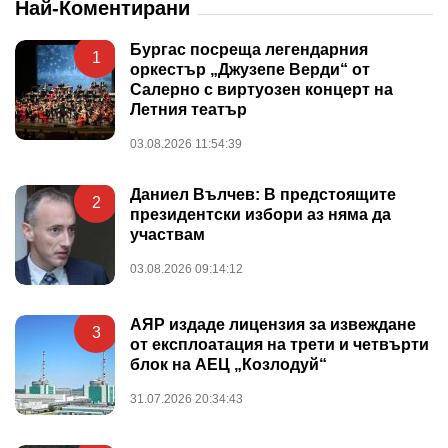
Най-Коментирани
Бургас посреща легендарния
1
оркестър „Джузепе Верди“ от
Салерно с виртуозен концерт на
Летния театър
03.08.2026 11:54:39
Даниел Вълчев: В предстоящите
2
президентски избори аз няма да
участвам
03.08.2026 09:14:12
АЯР издаде лицензия за извеждане
3
от експлоатация на трети и четвърти
блок на АЕЦ „Козлодуй“
31.07.2026 20:34:43