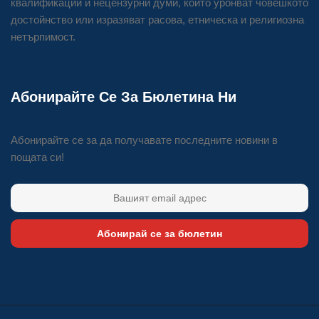
квалификации и нецензурни думи, които уронват човешкото
достойнство или изразяват расова, етническа и религиозна
нетърпимост.
Абонирайте Се За Бюлетина Ни
Абонирайте се за да получавате последните новини в
пощата си!
Абонирай се за бюлетин