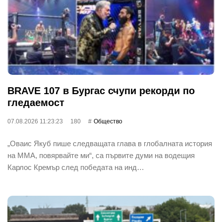
BRAVE 107 в Бургас счупи рекорди по
гледаемост
07.08.2026 11:23:23
180
Общество
„Оваис Якуб пише следващата глава в глобалната история
на ММА, повярвайте ми“, са първите думи на водещия
Карлос Кремър след победата на инд…