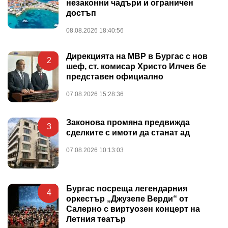
незаконни чадъри и ограничен
достъп
08.08.2026 18:40:56
Дирекцията на МВР в Бургас с нов
2
шеф, ст. комисар Христо Илчев бе
представен официално
07.08.2026 15:28:36
Законова промяна предвижда
3
сделките с имоти да станат ад
07.08.2026 10:13:03
Бургас посреща легендарния
4
оркестър „Джузепе Верди“ от
Салерно с виртуозен концерт на
Летния театър