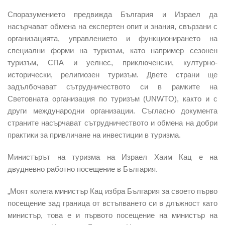
Споразумението предвижда България и Израел да
насърчават обмена на експертен опит и знания, свързани с
организацията, управлението и функционирането на
специални форми на туризъм, като например сезонен
туризъм, СПА и уелнес, приключенски, културно-
исторически, религиозен туризъм. Двете страни ще
задълбочават сътрудничеството си в рамките на
Световната организация по туризъм (UNWTO), както и с
други международни организации. Съгласно документа
страните насърчават сътрудничеството и обмена на добри
практики за привличане на инвестиции в туризма.
Министърът на туризма на Израел Хаим Кац е на
двудневно работно посещение в България.
„Моят колега министър Кац избра България за своето първо
посещение зад граница от встъпването си в длъжност като
министър, това е и първото посещение на министър на