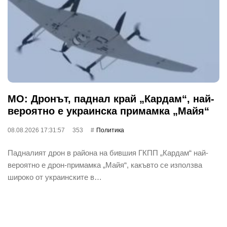
МО: Дронът, паднал край „Кардам“, най-
вероятно е украинска примамка „Майя“
08.08.2026 17:31:57
353
Политика
Падналият дрон в района на бившия ГКПП „Кардам“ най-
вероятно е дрон-примамка „Майя“, какъвто се използва
широко от украинските в…