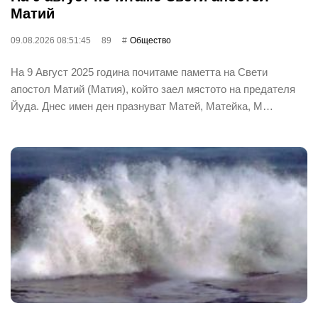
Матий
09.08.2026 08:51:45
89
Общество
На 9 Август 2025 година почитаме паметта на Свети
апостол Матий (Матия), който заел мястото на предателя
Йуда. Днес имен ден празнуват Матей, Матейка, М…