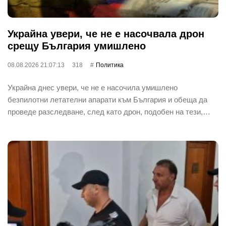
Украйна увери, че не е насочвала дрон
срещу България умишлено
08.08.2026 21:07:13
318
Политика
Украйна днес увери, че не е насочила умишлено
безпилотни летателни апарати към България и обеща да
проведе разследване, след като дрон, подобен на тези,…