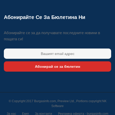
Абонирайте Се За Бюлетина Ни
Абонирайте се за да получавате последните новини в
пощата си!
Абонирай се за бюлетин
© Copyright 2017 Burgasinfo.com, Preview Ltd., Portions copyright
NK
Software
За нас
Екип
За контакти
Рекламна оферта - burgasinfo.com