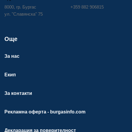
8000, гр. Бургас
+359 882 906815
ул. "Славянска" 75
Още
За нас
Екип
За контакти
Рекламна оферта - burgasinfo.com
Декларация за поверителност