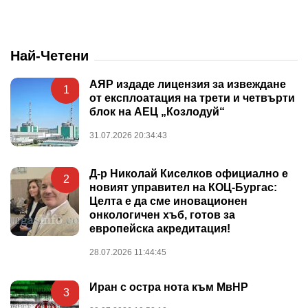
Най-Четени
АЯР издаде лицензия за извеждане
1
от експлоатация на трети и четвърти
блок на АЕЦ „Козлодуй“
31.07.2026 20:34:43
Д-р Николай Киселков официално е
2
новият управител на КОЦ-Бургас:
Целта е да сме иновационен
онкологичен хъб, готов за
европейска акредитация!
28.07.2026 11:44:45
Иран с остра нота към МвНР
3