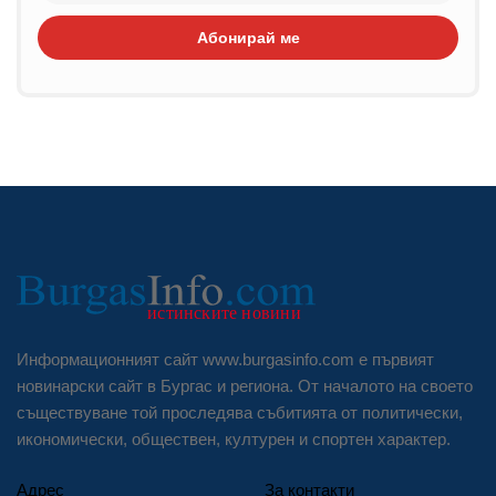
Абонирай ме
Информационният сайт www.burgasinfo.com е първият
новинарски сайт в Бургас и региона. От началото на своето
съществуване той проследява събитията от политически,
икономически, обществен, културен и спортен характер.
Адрес
За контакти