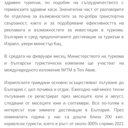
здравен туризъм, по подобие на сътрудничеството с
германските здравни каси. Значителна част от разговорите
бе отделена за възможностите за по-добра транспортна
свързаност, както и за подобряване ефективността на
рекламата и възможностите за инвестиции в туризма.
България е сред предпочитаните дестинации за туризъм в
Израел, увери министър Кац.
В средата на февруари месец Министерството на туризма
и български туристически компании ще участват на
международното изложение IMTM в Тел Авив.
Израелските граждани основно осъществяват пътуване до
България с цел почивка и отдих. Ежегодно най-много техни
пътувания се регистрират през месеците юли и август,
следвани от месеците юни и септември. Все по-голям е
интересът към зимните дестинации в България. През
изминалата година у нас са дошли близо 200 хил.
израелски туристи, което е ръст от около 300% спрямо 2021