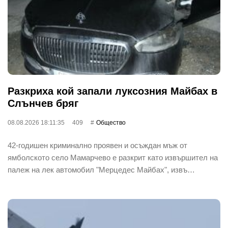
Разкриха кой запали луксозния Майбах в
Слънчев бряг
08.08.2026 18:11:35
409
Общество
42-годишен криминално проявен и осъждан мъж от
ямболското село Мамарчево е разкрит като извършител на
палеж на лек автомобил "Мерцедес Майбах", извъ…