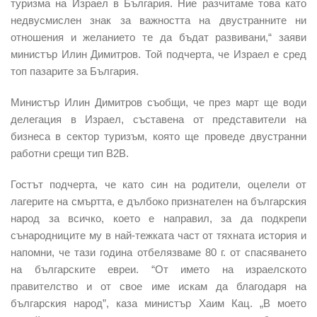
туризма на Израел в България. Ние разчитаме това като
недвусмислен знак за важността на двустранните ни
отношения и желанието те да бъдат развивани,“ заяви
министър Илин Димитров. Той подчерта, че Израел е сред
топ пазарите за България.
Министър Илин Димитров съобщи, че през март ще води
делегация в Израел, съставена от представители на
бизнеса в сектор туризъм, която ще проведе двустранни
работни срещи тип B2B.
Гостът подчерта, че като син на родители, оцелели от
лагерите на смъртта, е дълбоко признателен на българския
народ за всичко, което е направил, за да подкрепи
сънародниците му в най-тежката част от тяхната история и
напомни, че тази година отбелязваме 80 г. от спасяването
на българските евреи. “От името на израелското
правителство и от свое име искам да благодаря на
българския народ”, каза министър Хаим Кац. „В моето