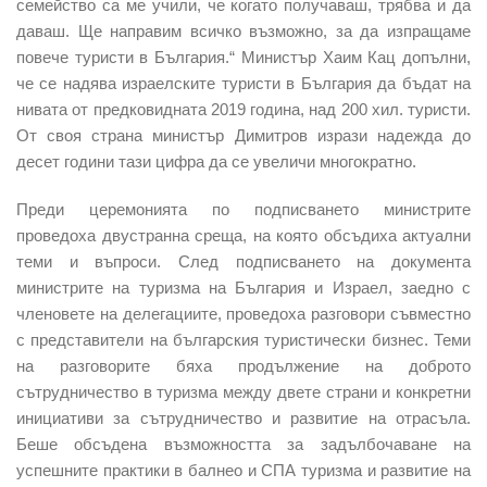
семейство са ме учили, че когато получаваш, трябва и да
даваш. Ще направим всичко възможно, за да изпращаме
повече туристи в България.“ Министър Хаим Кац допълни,
че се надява израелските туристи в България да бъдат на
нивата от предковидната 2019 година, над 200 хил. туристи.
От своя страна министър Димитров изрази надежда до
десет години тази цифра да се увеличи многократно.
Преди церемонията по подписването министрите
проведоха двустранна среща, на която обсъдиха актуални
теми и въпроси. След подписването на документа
министрите на туризма на България и Израел, заедно с
членовете на делегациите, проведоха разговори съвместно
с представители на българския туристически бизнес. Теми
на разговорите бяха продължение на доброто
сътрудничество в туризма между двете страни и конкретни
инициативи за сътрудничество и развитие на отрасъла.
Беше обсъдена възможността за задълбочаване на
успешните практики в балнео и СПА туризма и развитие на