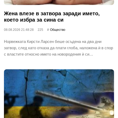
Жена влезе в затвора заради името,
което избра за сина си
08.08.2026 21:48:28
225
Общество
Норвежката Кирсти Ларсен беше осъдена на два дни
затвор, след като отказа да плати глоба, наложена ѝ в спор
с властите относно името на новородения ѝ си…