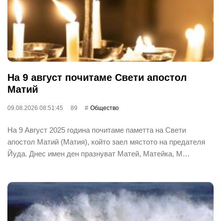
На 9 август почитаме Свети апостол
Матий
09.08.2026 08:51:45
89
Общество
На 9 Август 2025 година почитаме паметта на Свети
апостол Матий (Матия), който заел мястото на предателя
Йуда. Днес имен ден празнуват Матей, Матейка, М…