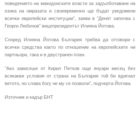
поведението на македонските власти за задълбочаване на
езика на омразата и своевременно ще бъдат уведомени
всички европейски институции", заяви в "Денят започва с
Георги Любенов" вицепрезидентът Илияна Йотова.
Според Илияна Йотова България трябва да отговори с
всички средства както по отношение на европейските ни
партньори, така и в двустранен план.
"Ако зависеше от Кирил Петков още януари месец без
всякакви условия от страна на България той би вдигнал
ветото, но слава богу не му се позволи", подчерта Йотова.
Източник и кадър БНТ