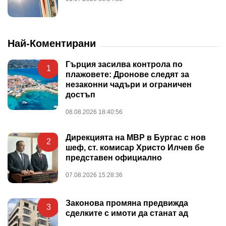
Най-Коментирани
Гърция засилва контрола по
1
плажовете: Дронове следят за
незаконни чадъри и ограничен
достъп
08.08.2026 18:40:56
Дирекцията на МВР в Бургас с нов
2
шеф, ст. комисар Христо Илчев бе
представен официално
07.08.2026 15:28:36
Законова промяна предвижда
3
сделките с имоти да станат ад