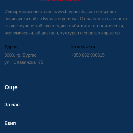
Информационният сайт www.burgasinfo.com е първият
новинарски сайт в Бургас и региона. От началото на своето
съществуване той проследява събитията от политически,
икономически, обществен, културен и спортен характер.
Адрес
За контакти
8000, гр. Бургас
+359 882 906815
ул. "Славянска" 75
Още
За нас
Екип