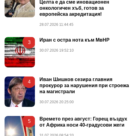
Целта е да сме иновационен
онкологичен хъб, готов за
европейска акредитация!
28.07.2026 11:44:45
Иран с остра нота към МвНР
3
30.07.2026 19:52:10
Иван Шишков сезира главния
4
прокурор за нарушения при строежа
на магистрали
30.07.2026 20:25:00
Времето през август: Горещ въздух
5
от Африка носи 40-градусови жеги
31.07.2026 08:54:33