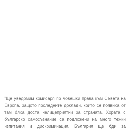
"Ще уведомим комисаря по човешки права към Съвета на
Европа, защото последните доклади, които се появиха от
там бяха доста нелицеприятни за страната. Хората с
българско самосъзнание са подложени на много тежки
изпитания и дискриминация. България ще бди за