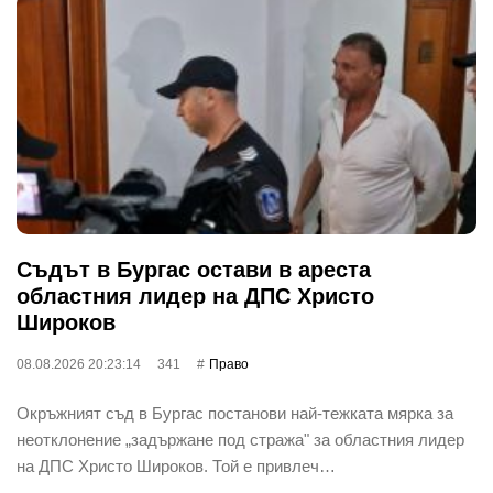
Съдът в Бургас остави в ареста
областния лидер на ДПС Христо
Широков
08.08.2026 20:23:14
341
Право
Окръжният съд в Бургас постанови най-тежката мярка за
неотклонение „задържане под стража" за областния лидер
на ДПС Христо Широков. Той е привлеч…