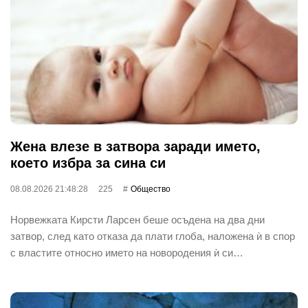
Жена влезе в затвора заради името,
което избра за сина си
08.08.2026 21:48:28
225
Общество
Норвежката Кирсти Ларсен беше осъдена на два дни
затвор, след като отказа да плати глоба, наложена ѝ в спор
с властите относно името на новородения ѝ си…