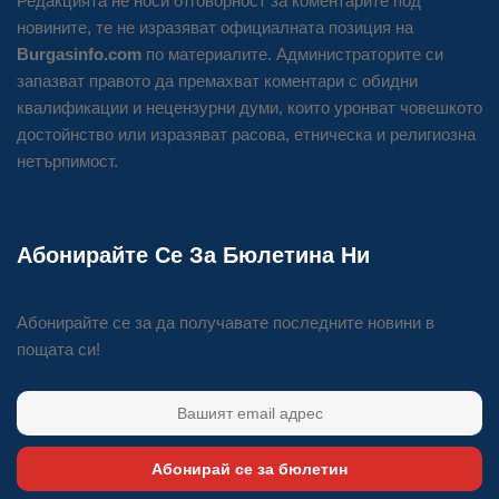
Редакцията не носи отговорност за коментарите под
новините, те не изразяват официалната позиция на
Burgasinfo.com
по материалите. Администраторите си
запазват правото да премахват коментари с обидни
квалификации и нецензурни думи, които уронват човешкото
достойнство или изразяват расова, етническа и религиозна
нетърпимост.
Абонирайте Се За Бюлетина Ни
Абонирайте се за да получавате последните новини в
пощата си!
Абонирай се за бюлетин