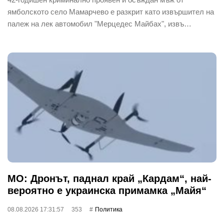
ямболското село Мамарчево е разкрит като извършител на
палеж на лек автомобил "Мерцедес Майбах", извъ…
МО: Дронът, паднал край „Кардам“, най-
вероятно е украинска примамка „Майя“
08.08.2026 17:31:57
353
Политика