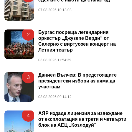
07.08.2026 10:13:03
Бургас посреща легендарния
2
оркестър „Джузепе Верди“ от
Салерно с виртуозен концерт на
Летния театър
03.08.2026 11:54:39
Даниел Вълчев: В предстоящите
3
президентски избори аз няма да
участвам
03.08.2026 09:14:12
АЯР издаде лицензия за извеждане
4
от експлоатация на трети и четвърти
блок на АЕЦ „Козлодуй“