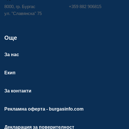
8000, гр. Бургас
+359 882 906815
ул. "Славянска" 75
Още
За нас
Екип
За контакти
Рекламна оферта - burgasinfo.com
Декларация за поверителност