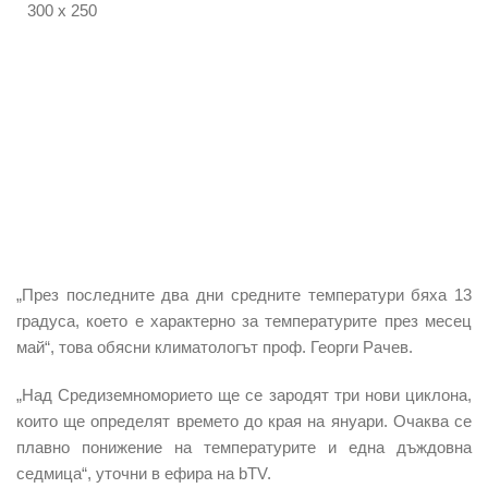
300 x 250
„През последните два дни средните температури бяха 13
градуса, което е характерно за температурите през месец
май“, това обясни климатологът проф. Георги Рачев.
„
Над Средиземноморието ще се зародят три нови циклона,
които ще определят времето до края на януари
. Очаква се
плавно понижение на температурите и една дъждовна
седмица“, уточни в ефира на bTV.