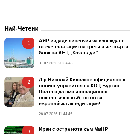
Най-Четени
АЯР издаде лицензия за извеждане
1
от експлоатация на трети и четвърти
блок на АЕЦ „Козлодуй“
31.07.2026 20:34:43
Д-р Николай Киселков официално е
2
новият управител на КОЦ-Бургас:
Целта е да сме иновационен
онкологичен хъб, готов за
европейска акредитация!
28.07.2026 11:44:45
Иран с остра нота към МвНР
3