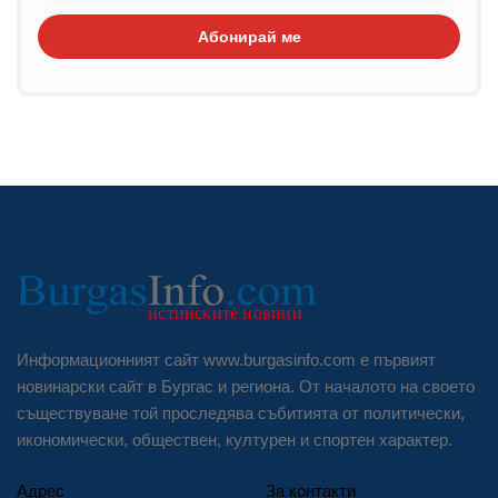
Абонирай ме
Информационният сайт www.burgasinfo.com е първият
новинарски сайт в Бургас и региона. От началото на своето
съществуване той проследява събитията от политически,
икономически, обществен, културен и спортен характер.
Адрес
За контакти