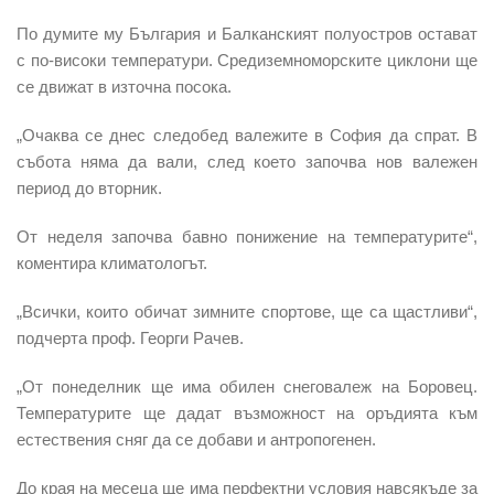
По думите му
България и Балканският полуостров остават
с по-високи температури
. Средиземноморските циклони ще
се движат в източна посока.
„Очаква се днес следобед валежите в София да спрат.
В
събота
няма да вали, след което започва нов валежен
период
до вторник
.
От неделя
започва бавно понижение на температурите“,
коментира климатологът.
„Всички, които обичат зимните спортове, ще са щастливи“,
подчерта проф. Георги Рачев.
„
От понеделник ще има обилен снеговалеж
на Боровец.
Температурите ще дадат възможност на оръдията към
естествения сняг да се добави и антропогенен.
До края на месеца
ще има перфектни условия навсякъде за