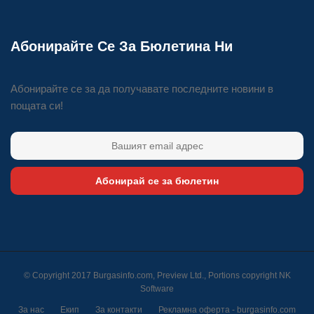
Абонирайте Се За Бюлетина Ни
Абонирайте се за да получавате последните новини в
пощата си!
Абонирай се за бюлетин
© Copyright 2017 Burgasinfo.com, Preview Ltd., Portions copyright
NK
Software
За нас
Екип
За контакти
Рекламна оферта - burgasinfo.com