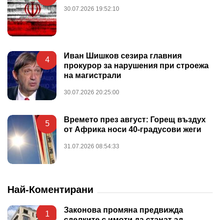
30.07.2026 19:52:10
Иван Шишков сезира главния
4
прокурор за нарушения при строежа
на магистрали
30.07.2026 20:25:00
Времето през август: Горещ въздух
5
от Африка носи 40-градусови жеги
31.07.2026 08:54:33
Най-Коментирани
Законова промяна предвижда
1
сделките с имоти да станат ад