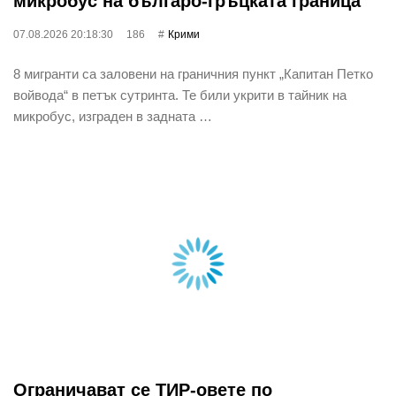
микробус на българо-гръцката граница
07.08.2026 20:18:30
186
Крими
8 мигранти са заловени на граничния пункт „Капитан Петко
войвода“ в петък сутринта. Те били укрити в тайник на
микробус, изграден в задната …
Ограничават се ТИР-овете по