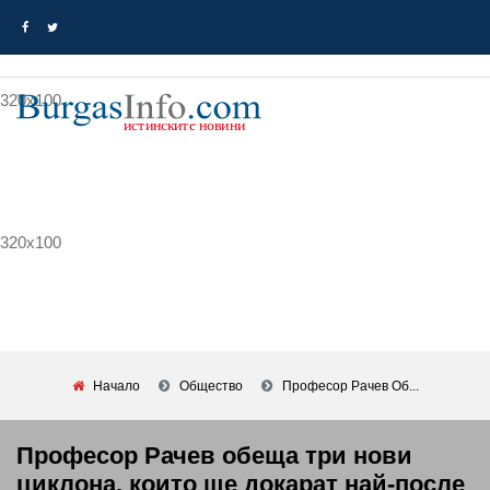
320x100
320x100
Начало
Общество
Професор Рачев Об...
Професор Рачев обеща три нови
циклона, които ще докарат най-после