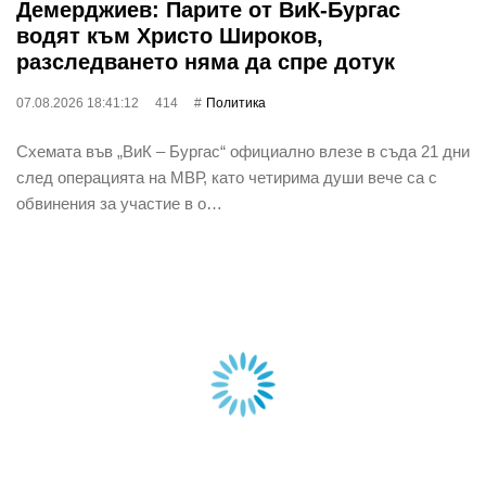
Демерджиев: Парите от ВиК-Бургас
водят към Христо Широков,
разследването няма да спре дотук
07.08.2026 18:41:12
414
Политика
Схемата във „ВиК – Бургас“ официално влезе в съда 21 дни
след операцията на МВР, като четирима души вече са с
обвинения за участие в о…