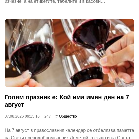
изчезне, а на етикетите, табелите и в касови…
Голям празник е: Кой има имен ден на 7
август
07.08.2026 09:15:16
247
Общество
На 7 август в православния календар се отбелязва паметта
на Свети преподобномъченик Дометий, а също и на Света