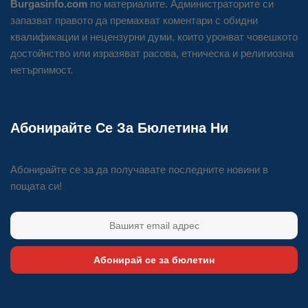
Burgasinfo.com
по материалите. Администраторите си
запазват правото да премахват коментари с обидни
квалификации и нецензурни думи, които уронват човешкото
достойнство или изразяват расова, етническа и религиозна
нетърпимост.
Абонирайте Се За Бюлетина Ни
Абонирайте се за да получавате последните новини в
пощата си!
Абонирай се за бюлетин