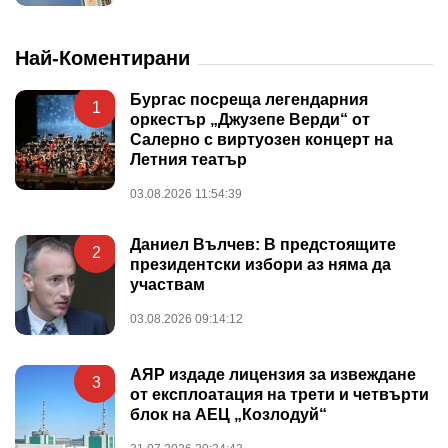
Най-Коментирани
Бургас посреща легендарния
1
оркестър „Джузепе Верди“ от
Салерно с виртуозен концерт на
Летния театър
03.08.2026 11:54:39
Даниел Вълчев: В предстоящите
2
президентски избори аз няма да
участвам
03.08.2026 09:14:12
АЯР издаде лицензия за извеждане
3
от експлоатация на трети и четвърти
блок на АЕЦ „Козлодуй“