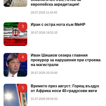
европейска акредитация!
28.07.2026 11:44:45
Иран с остра нота към МвНР
3
30.07.2026 19:52:10
Иван Шишков сезира главния
4
прокурор за нарушения при строежа
на магистрали
30.07.2026 20:25:00
Времето през август: Горещ въздух
5
от Африка носи 40-градусови жеги
31.07.2026 08:54:33