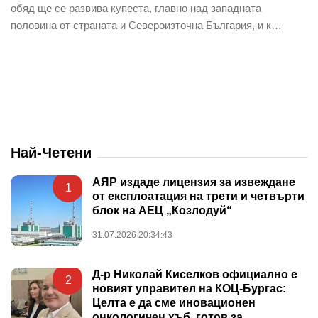
обяд ще се развива купеста, главно над западната
половина от страната и Североизточна България, и к…
Най-Четени
АЯР издаде лицензия за извеждане
1
от експлоатация на трети и четвърти
блок на АЕЦ „Козлодуй“
31.07.2026 20:34:43
Д-р Николай Киселков официално е
2
новият управител на КОЦ-Бургас:
Целта е да сме иновационен
онкологичен хъб, готов за