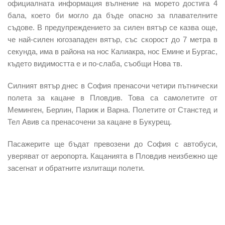
официалната информация вълнение на морето достига 4
бала, което би могло да бъде опасно за плавателните
съдове. В предупреждението за силен вятър се казва още,
че най-силен югозападен вятър, със скорост до 7 метра в
секунда, има в района на нос Калиакра, нос Емине и Бургас,
където видимостта е и по-слаба, съобщи Нова тв.
Силният вятър днес в София пренасочи четири пътнически
полета за кацане в Пловдив. Това са самолетите от
Меминген, Берлин, Париж и Варна. Полетите от Станстед и
Тел Aвив са пренасочени за кацане в Букурещ.
Пасажерите ще бъдат превозени до София с автобуси,
уверяват от аеропорта. Кацанията в Пловдив неизбежно ще
засегнат и обратните излитащи полети.