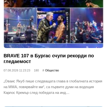
BRAVE 107 в Бургас счупи рекорди по
гледаемост
07.08.2026 11:23:23
180
Общество
„Оваис Якуб пише следващата глава в глобалната история
на ММА, повярвайте ми“, са първите думи на водещия
Карлос Кремър след победата на инд…