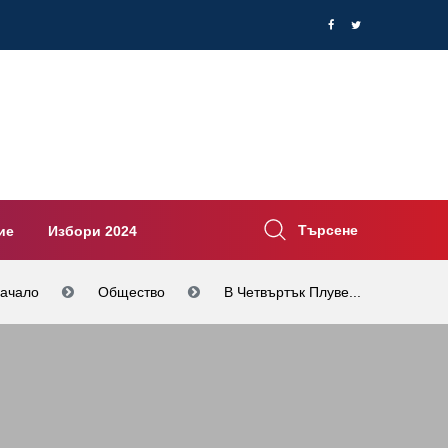
Търсене
ие
Избори 2024
ачало
Общество
В Четвъртък Плуве...