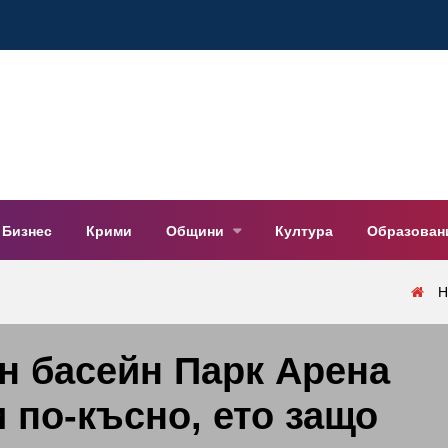
Бизнес
Крими
Общини
Култура
Образован
Н
н басейн Парк Арена
 по-късно, ето защо