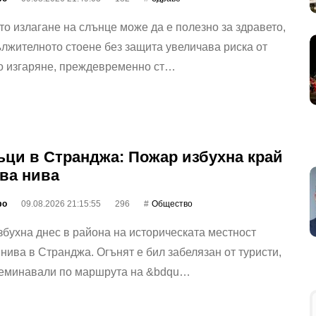
о излагане на слънце може да е полезно за здравето,
лжителното стоене без защита увеличава риска от
о изгаряне, преждевременно ст…
ци в Странджа: Пожар избухна край
ва нива
фо
09.08.2026 21:15:55
296
Общество
бухна днес в района на историческата местност
нива в Странджа. Огънят е бил забелязан от туристи,
реминавали по маршрута на &bdqu…