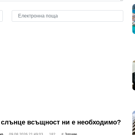
 слънце всъщност ни е необходимо?
фо
09.08.2026 21:49:03
182
Здраве