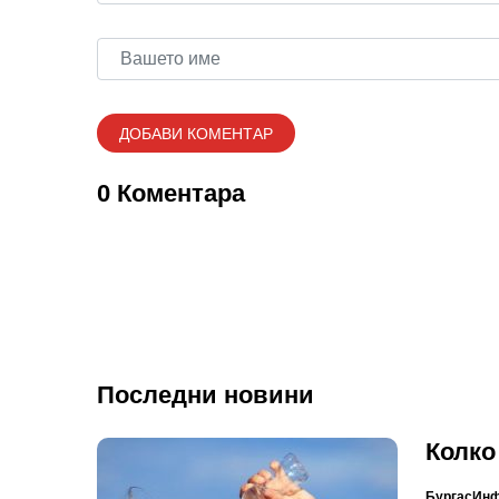
0 Коментара
Последни новини
Колко
БургасИн