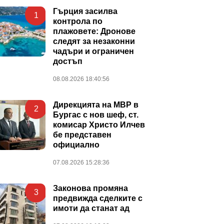
Гърция засилва
1
контрола по
плажовете: Дронове
следят за незаконни
чадъри и ограничен
достъп
08.08.2026 18:40:56
Дирекцията на МВР в
2
Бургас с нов шеф, ст.
комисар Христо Илчев
бе представен
официално
07.08.2026 15:28:36
Законова промяна
3
предвижда сделките с
имоти да станат ад