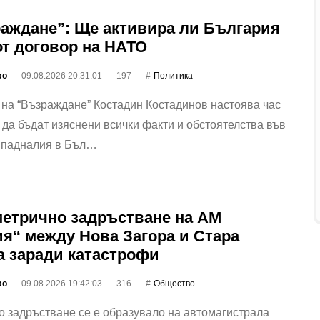
аждане”: Ще активира ли България
 от договор на НАТО
фо
09.08.2026 20:31:01
197
Политика
на “Възраждане” Костадин Костадинов настоява час
 да бъдат изяснени всички факти и обстоятелства във
с падналия в Бъл…
етрично задръстване на АМ
ия“ между Нова Загора и Стара
а заради катастрофи
фо
09.08.2026 19:42:03
316
Общество
 задръстване се е образувало на автомагистрала