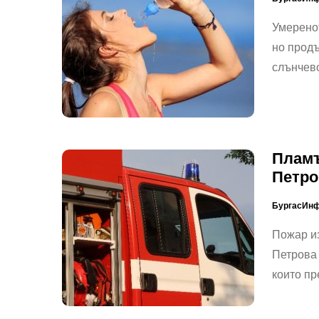
Умеренот
но продъ
слънчев
Пламъ
Петро
БургасИн
Пожар из
Петрова 
които п