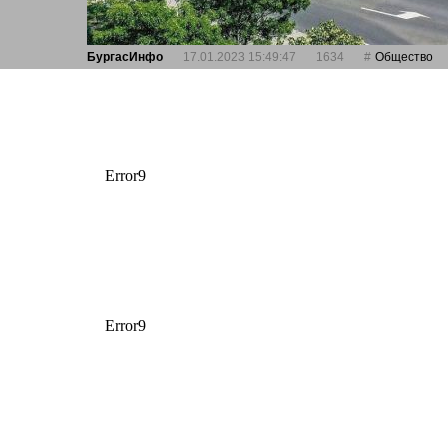
БургасИнфо
17.01.2023 15:49:47
1634
Общество