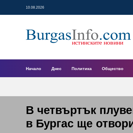
10.08.2026
Начало
Днес
Политика
Общество
В четвъртък плуве
в Бургас ще отвори