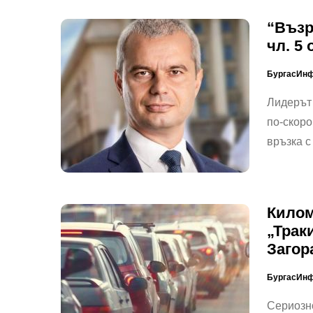
“Възр
чл. 5
БургасИн
Лидерът 
по-скоро
връзка 
Килом
„Трак
Загор
БургасИн
Сериозно