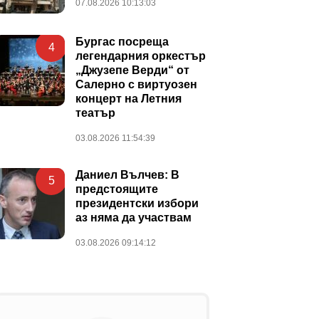
07.08.2026 10:13:03
Бургас посреща
4
легендарния оркестър
„Джузепе Верди“ от
Салерно с виртуозен
концерт на Летния
театър
03.08.2026 11:54:39
Даниел Вълчев: В
5
предстоящите
президентски избори
аз няма да участвам
03.08.2026 09:14:12