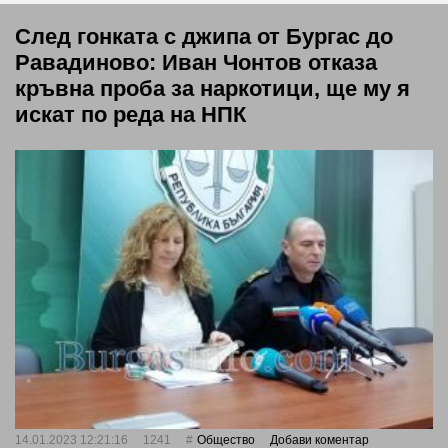
След гонката с джипа от Бургас до
Равадиново: Иван Чонтов отказа
кръвна проба за наркотици, ще му я
искат по реда на НПК
14.01.2023 12:21:16
1241
Общество
Добави коментар