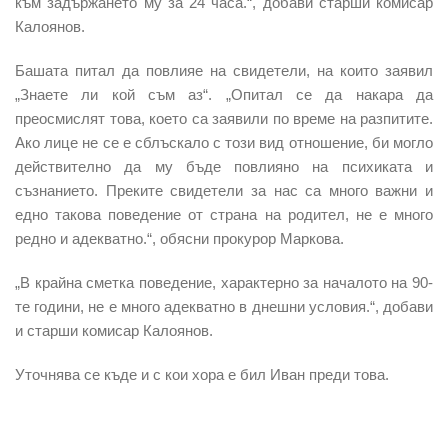
към задържането му за 24 часа.“, добави старши комисар
Калоянов.
Башата питал да повлияе на свидетели, на които заявил
„Знаете ли кой съм аз“. „Опитал се да накара да
преосмислят това, което са заявили по време на разпитите.
Ако лице не се е сблъскало с този вид отношение, би могло
действително да му бъде повлияно на психиката и
съзнанието. Преките свидетели за нас са много важни и
едно такова поведение от страна на родител, не е много
редно и адекватно.“, обясни прокурор Маркова.
„В крайна сметка поведение, характерно за началото на 90-
те години, не е много адекватно в днешни условия.“, добави
и старши комисар Калоянов.
Уточнява се къде и с кои хора е бил Иван преди това.