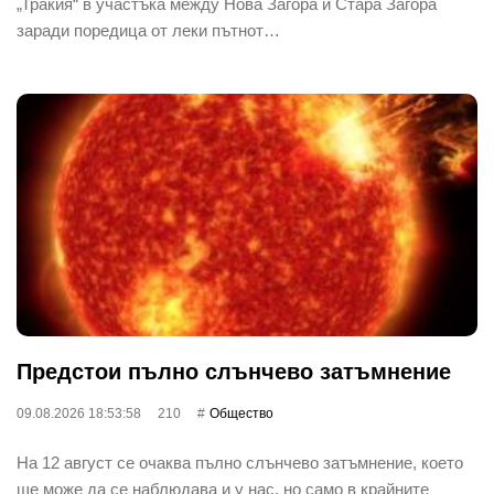
„Тракия“ в участъка между Нова Загора и Стара Загора
заради поредица от леки пътнот…
Предстои пълно слънчево затъмнение
09.08.2026 18:53:58
210
Общество
На 12 август се очаква пълно слънчево затъмнение, което
ще може да се наблюдава и у нас, но само в крайните