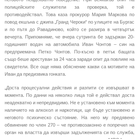
полицейските служители за проверка, той е
противодействал. Това каза прокурор Мария Маркова по
повод екшъна с джипа „Гранд Чероки“ по улиците на Бургас
и по пътя до Равадиново, който се разигра в четвъртък
вечерта. Припомняме, че вчера сутринта бе задържан 20-
годишният водач на автомобила Иван Чонтов – син на
предприемача Петко Чонтов. По-късно в петък бащата
също беше арестуван за 24 часа заради опит да повлияе на
свидетели. Все още няма обяснение какви са мотивите на
Иван да предизвика гонката.
„Доста процесуални действия и разпити се извършват в
момента. По данни на няколко лица той е действал доста
неадекватно и непредвидимо. Не е установено към момента
наличието на алкохол и наркотици, ще бъде установено и
неговото психическо състояние. На него му предявено
обвинение по член 270 – че противозаконно е попречил на
орган на властта да извърши задълженията си по служба,