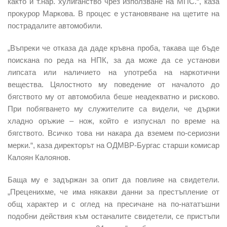
както и т.нар. хулиганство чрез използване на МПС.“, каза
прокурор Маркова. В процес е установяване на щетите на
пострадалите автомобили.
„Въпреки че отказа да даде кръвна проба, такава ще бъде
поискана по реда на НПК, за да може да се установи
липсата или наличието на употреба на наркотични
вещества. Цялостното му поведение от началото до
бягството му от автомобила беше неадекватно и рисково.
При побягването му служителите са видели, че държи
хладно оръжие – нож, който е изпуснал по време на
бягството. Всичко това ни накара да вземем по-сериозни
мерки.“, каза директорът на ОДМВР-Бургас старши комисар
Калоян Калоянов.
Баща му е задържан за опит да повлияе на свидетели.
„Преценихме, че има някакви данни за престъпление от
общ характер и с оглед на пресичане на по-нататъшни
подобни действия към останалите свидетели, се пристъпи