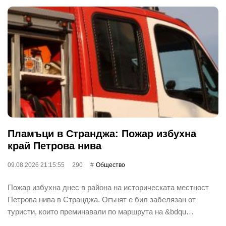
Пламъци в Странджа: Пожар избухна
край Петрова нива
09.08.2026 21:15:55
290
Общество
Пожар избухна днес в района на историческата местност
Петрова нива в Странджа. Огънят е бил забелязан от
туристи, които преминавали по маршрута на &bdqu…