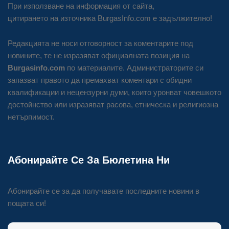
При използване на информация от сайта,
цитирането на източника BurgasInfo.com е задължително!
Редакцията не носи отговорност за коментарите под
новините, те не изразяват официалната позиция на
Burgasinfo.com
по материалите. Администраторите си
запазват правото да премахват коментари с обидни
квалификации и нецензурни думи, които уронват човешкото
достойнство или изразяват расова, етническа и религиозна
нетърпимост.
Абонирайте Се За Бюлетина Ни
Абонирайте се за да получавате последните новини в
пощата си!