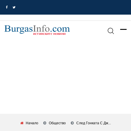
Начало
Общество
След Гонката С Дж...