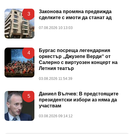
Законова промяна предвижда
3
сделките с имоти да станат ад
07.08.2026 10:13:03
Бургас посреща легендарния
4
оркестър „Джузепе Верди“ от
Салерно с виртуозен концерт на
Летния театър
03.08.2026 11:54:39
Даниел Вълчев: В предстоящите
5
президентски избори аз няма да
участвам
03.08.2026 09:14:12