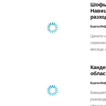
Шофьо
Навиц
разхо
БургасИн
Цените н
сериозен
месеци, 
Канде
облас
БургасИн
Бившият 
ръковод
областн