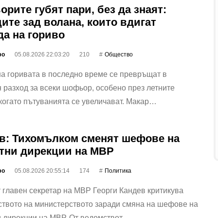
рите губят пари, без да знаят:
ите зад волана, които вдигат
да на гориво
фо
05.08.2026 22:03:20
210
Общество
а горивата в последно време се превръщат в
 разход за всеки шофьор, особено през летните
когато пътуванията се увеличават. Макар…
в: Тихомълком сменят шефове на
тни дирекции на МВР
фо
05.08.2026 20:55:14
174
Политика
главен секретар на МВР Георги Кандев критикува
ството на министерството заради смяна на шефове на
и дирекции на МВР. От ведомствот…