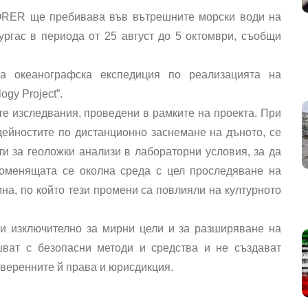
ORER ще пребивава във вътрешните морски води на
ргас в периода от 25 август до 5 октомври, съобщи
а океанографска експедиция по реализацията на
ogy Project”.
 изследвания, проведени в рамките на проекта. При
ейностите по дистанционно заснемане на дъното, се
 за геоложки анализи в лабораторни условия, за да
оменящата се околна среда с цел проследяване на
на, по който тези промени са повлияли на културното
ни изключително за мирни цели и за разширяване на
шват с безопасни методи и средства и не създават
уверенните й права и юрисдикция.