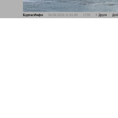
БургасИнфо
04.08.2016 11:41:48
1735
Други
Доб