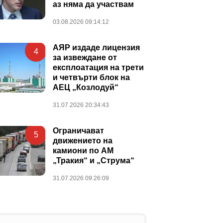
аз няма да участвам
03.08.2026 09:14:12
АЯР издаде лицензия
4
за извеждане от
експлоатация на трети
и четвърти блок на
АЕЦ „Козлодуй“
31.07.2026 20:34:43
Ограничават
5
движението на
камиони по АМ
„Тракия“ и „Струма“
31.07.2026 09:26:09