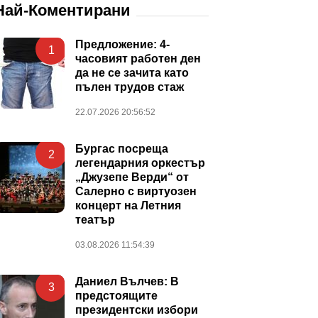
Най-Коментирани
Предложение: 4-
1
часовият работен ден
да не се зачита като
пълен трудов стаж
22.07.2026 20:56:52
Бургас посреща
2
легендарния оркестър
„Джузепе Верди“ от
Салерно с виртуозен
концерт на Летния
театър
03.08.2026 11:54:39
Даниел Вълчев: В
3
предстоящите
президентски избори