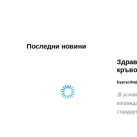
Последни новини
Здрав
кръв
БургасИн
„В услов
изгражда
стандар