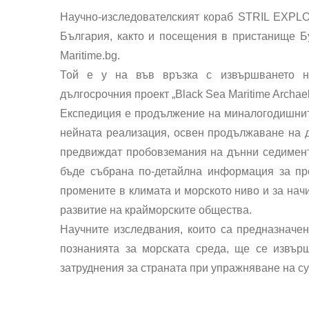
Научно-изследователският кораб STRIL EXPL
България, както и посещения в пристанище Бу
Maritime.bg.
Той е у на във връзка с извършването н
дългосрочния проект „Black Sea Maritime Archael
Експедиция е продължение на миналогодишните
нейната реализация, освен продължаване на д
предвиждат пробовземания на дънни седименти
бъде събрана по-детайлна информация за пр
промените в климата и морското ниво и за начи
развитие на крайморските общества.
Научните изследвания, които са предназначе
познанията за морската среда, ще се извър
затруднения за страната при упражняване на с