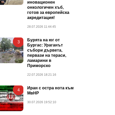
иновационен
онкологичен хъб,
готов за европейска
акредитация!
28.07.2026 11:44:45
Бурята на юг от
3
Бургас: Ураганът
събори дървета,
первази на тераси,
ламарини в
Приморско
22.07.2026 18:21:16
Иран с остра нота към
4
МвНР
30.07.2026 19:52:10