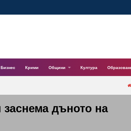
Бизнес
Крими
Общини
Култура
Образован
 заснема дъното на