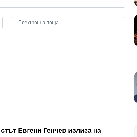
стът Евгени Генчев излиза на