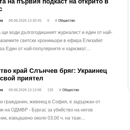
та на първия подкаст на открито в
с
фо
09.08.2026 13:30:45
0
Общество
ще води дългогодишният журналист и един от най-
ваемите светски хроникьори в ефира Елизабет
ва Един от най-популярните и харизмат…
тво край Слънчев бряг: Украинец
 свой приятел
фо
09.08.2026 13:13:06
135
Общество
и гражданин, живеещ в София, е задържан от
и на ОДМВР - Бургас за убийство на негов
ик, извършено около 03.00 ч. на тази…