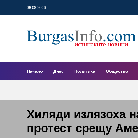
09.08.2026
Начало
Днес
Политика
Общество
Хиляди излязоха н
протест срещу Ам