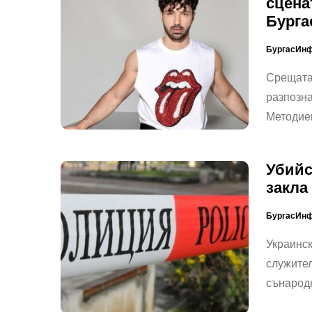
сцена
Бурга
БургасИн
Срещата 
разпозна
Методие
Убийс
закла
БургасИн
Украинск
служител
сънародн