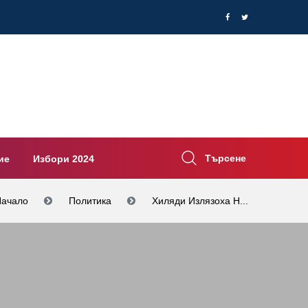
Търсене
ие
Избори 2024
Начало
Политика
Хиляди Излязоха Н...