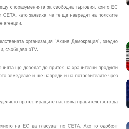
ещу споразуменията за свободна търговия, които ЕС
 СЕТА, като заявиха, че те ще навредят на полските
е агенции.
елствената организация "Акция Демокрация", заедно
ии, съобщава bTV.
енията ще доведат до приток на хранителни продукти
то земеделие и ще навреди и на потребителите чрез
еделието протестиращите настояха правителството да
елието на ЕС да гласуват по СЕТА. Ако го одобрят