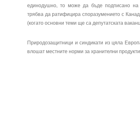
единодушно, то може да бъде подписано на
трябва да ратифицира споразумението с Канад
(когато основни теми ще са депутатската ваканц
Природозащитници и синдикати из цяла Европа
влошат местните норми за хранителни продукти,