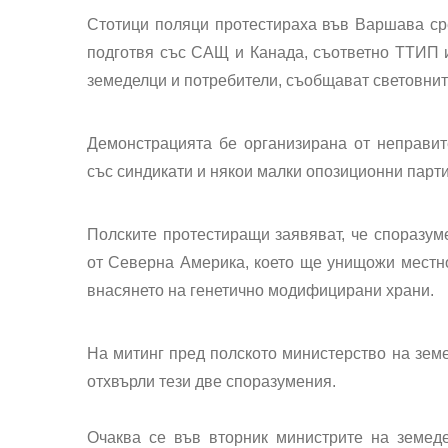
Стотици поляци протестираха във Варшава ср
подготвя със САЩ и Канада, съответно ТТИП и
земеделци и потребители, съобщават световнит
Демонстрацията бе организирана от неправит
със синдикати и някои малки опозиционни парт
Полските протестиращи заявяват, че споразум
от Северна Америка, което ще унищожи местно
внасянето на генетично модифицирани храни.
На митинг пред полското министерство на зем
отхвърли тези две споразумения.
Очаква се във вторник министрите на земед