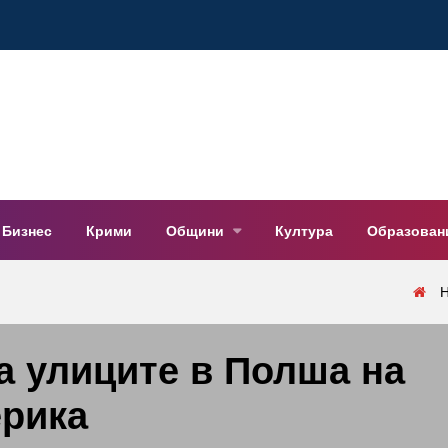
Бизнес
Крими
Общини
Култура
Образован
а улиците в Полша на
ерика