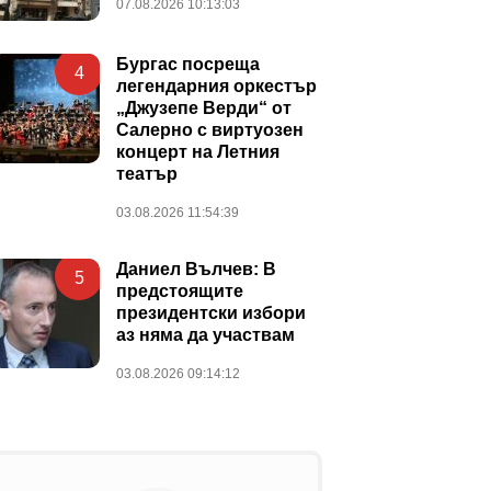
07.08.2026 10:13:03
Бургас посреща
4
легендарния оркестър
„Джузепе Верди“ от
Салерно с виртуозен
концерт на Летния
театър
03.08.2026 11:54:39
Даниел Вълчев: В
5
предстоящите
президентски избори
аз няма да участвам
03.08.2026 09:14:12