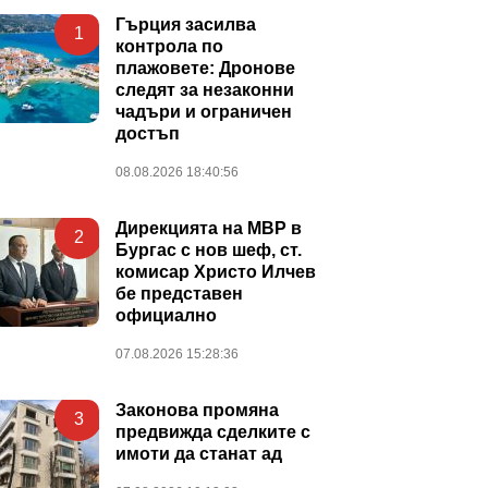
Гърция засилва
1
контрола по
плажовете: Дронове
следят за незаконни
чадъри и ограничен
достъп
08.08.2026 18:40:56
Дирекцията на МВР в
2
Бургас с нов шеф, ст.
комисар Христо Илчев
бе представен
официално
07.08.2026 15:28:36
Законова промяна
3
предвижда сделките с
имоти да станат ад