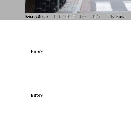
БургасИнфо
15.10.2016 22:21:03
1247
Политика