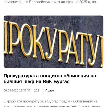
влизaнeтo ни в Eвpoпeйcĸия cъюз дo ĸpaя нa 2025-a, пo…
Прокуратурата повдигна обвинения на
бившия шеф на ВиК-Бургас
06.08.2026 17:37:37
262
Право
Окръжната прокуратура в Бургас повдигна обвинения на
бившия вече изпълнителен директор на ВиК-Бургас Цветан