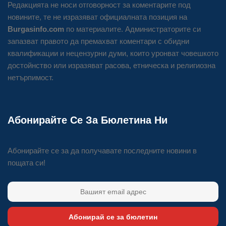
Редакцията не носи отговорност за коментарите под
новините, те не изразяват официалната позиция на
Burgasinfo.com
по материалите. Администраторите си
запазват правото да премахват коментари с обидни
квалификации и нецензурни думи, които уронват човешкото
достойнство или изразяват расова, етническа и религиозна
нетърпимост.
Абонирайте Се За Бюлетина Ни
Абонирайте се за да получавате последните новини в
пощата си!
Абонирай се за бюлетин