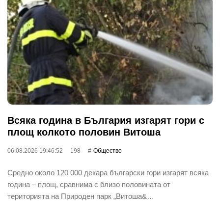
Всяка година в България изгарят гори с
площ колкото половин Витоша
06.08.2026 19:46:52
198
Общество
Средно около 120 000 декара български гори изгарят всяка
година – площ, сравнима с близо половината от
територията на Природен парк „Витоша&…