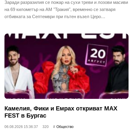
Заради разразилия се пожар на сухи треви и лозови масиви
на 69 километър на АМ "Тракия", временно се затваря
отбивката за Септември при пътен възел Церо…
Камелия, Фики и Емрах откриват MAX
FEST в Бургас
06.08.2026 15:36:37
320
Общество