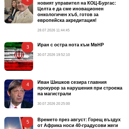
новият управител на КОЦ-Бургас:
Целта е да сме иновационен
онкологичен хъб, готов за
европейска акредитация!
28.07.2026 11:44:45
Иран с остра нота към МвНР
3
30.07.2026 19:52:10
Иван Шишков сезира главния
4
прокурор за нарушения при строежа
на магистрали
30.07.2026 20:25:00
Времето през август: Горещ въздух
5
от Африка носи 40-градусови жеги