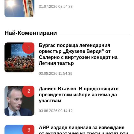
31.07.2026 08:54:33
Най-Коментирани
Бургас посреща легендарния
1
оркестър „Джузепе Верди“ от
Салерно с виртуозен концерт на
Летния театър
03.08.2026 11:54:39
Даниел Вълчев: В предстоящите
2
президентски избори аз няма да
участвам
03.08.2026 09:14:12
АЯР издаде лицензия за извеждане
3
от експлоатация на трети и четвърти