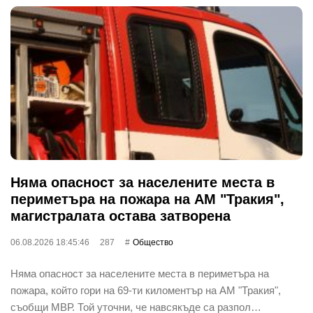
Няма опасност за населените места в
периметъра на пожара на АМ "Тракия",
магистралата остава затворена
06.08.2026 18:45:46
287
Общество
Няма опасност за населените места в периметъра на
пожара, който гори на 69-ти киломентър на АМ "Тракия",
съобщи МВР. Той уточни, че навсякъде са разпол…