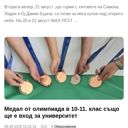
Втората вечер, 21 август ,ще гърми с хитовете на Симона,
Лидия и Dj Дамян Бургас се готви за мега купон под открито
небе. На 20 и 21 август MAX FEST …
Медал от олимпиада в 10-11. клас също
ще е вход за университет
06.08.2026 15:31:31
214
Oбразование