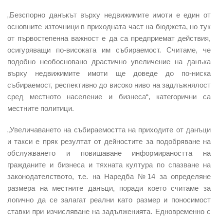
„Безспорно данъкът върху недвижимите имоти е един от
основните източници в приходната част на бюджета, но тук
от първостепенна важност е да са предприемат действия,
осигуряващи по-високата им събираемост. Считаме, че
подобно необосновано драстично увеличение на данъка
върху недвижимите имоти ще доведе до по-ниска
събираемост, респективно до високо ниво на задлъжнялост
сред местното население и бизнеса“, категорични са
местните политици.
„Увеличаването на събираемостта на приходите от данъци
и такси е пряк резултат от дейностите за подобряване на
обслужването и повишаване информираността на
гражданите и бизнеса и тяхната култура по спазване на
законодателството, т.е. на Наредба №14 за определяне
размера на местните данъци, поради което считаме за
логично да се залагат реални като размер и поносимост
ставки при изчисляване на задълженията. Едновременно с