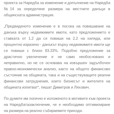
проекта за Наредба за изменение и допълнение на Наредба
№14 за определяне размера на местните данъци в
общинската администрация.
„Предвиденото изменение е в посока на повишаване на
данъка върху недвижимите имоти, като предложението е
ставката от 1.2 да се повиши на 2.2 на хиляда, или
процентно изразено - данъкът върху недвижимите имоти ще
се повиши с близо 83.33%. Подобно предложение за
драстично увеличение е не само необосновано и
неправилно, но не се основава на извършен задълбочен
правно-икономически анализ, както на общото финансово
състояние на общината, така и на съществуващите реални
финансови затруднения, които бизнесът и жителите на
общината изпитват“, пишат Димитров и Ляхович.
По думите им логично е изложеното в мотивите към проекта
на Наредбатазаключение, че е необходимо оптимизиране
на размера на реално събираемите приходи.