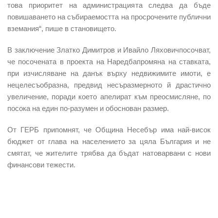
това приоритет на администрацията следва да бъде
повишаването на събираемостта на просрочените публични
вземания“, пише в становището.
В заключение Златко Димитров и Ивайло Ляховичпосочват,
че посочената в проекта на Наредбапромяна на ставката,
при изчисляване на данък върху недвижимите имоти, е
нецелесъобразна, предвид несъразмерното й драстично
увеличение, поради което апелират към преосмисляне, по
посока на един по-разумен и обоснован размер.
От ГЕРБ припомнят, че Община Несебър има най-висок
бюджет от глава на населението за цяла България и не
смятат, че жителите трябва да бъдат натоварвани с нови
финансови тежести.