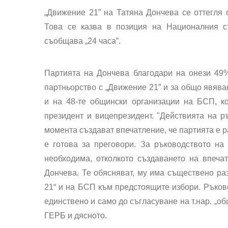
„Движение 21” на Татяна Дончева се оттегля 
Това се казва в позиция на Националния съ
съобщава „24 часа”.
Партията на Дончева благодари на онези 49%
партньорство с „Движение 21” и за общо явява
и на 48-те общински организации на БСП, к
президент и вицепрезидент. "Действията на р
момента създават впечатление, че партията е р
е готова за преговори. За ръководството на
необходима, отколкото създаването на впеча
Дончева. Те обясняват, му има съществено ра
21“ и на БСП към предстоящите избори. Ръков
единствено и само до съгласуване на т.нар. „о
ГЕРБ и дясното.