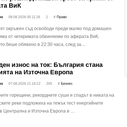
та ВиК
фо
08.08.2026 00:11:26
2
Право
ият окръжен съд освободи преди малко под домашен
има от четиримата обвиняеми по аферата ВиК.
о беше обявено в 22:30 часа, след за…
ден износ на ток: България стана
ията на Източна Европа
фо
07.08.2026 21:18:22
205
Бизнес
ите горещини, рекордните суши и спадът в нивата на
ките реки подложиха на тежък тест енергийните
 в Централна и Източна Европа в …