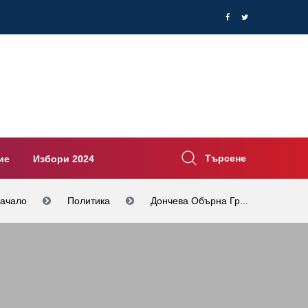
Търсене
ие
Избори 2024
ачало
Политика
Дончева Обърна Гр...