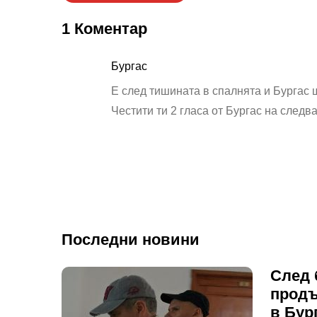
1 Коментар
Бургас
E след тишината в спалнята и Бургас 
Честити ти 2 гласа от Бургас на следв
Последни новини
След 
продъ
в Бур