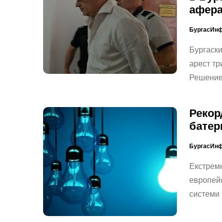
афера
БургасИн
Бургаск
арест тр
Решениет
Рекор
батер
БургасИн
Екстремн
европейс
системи