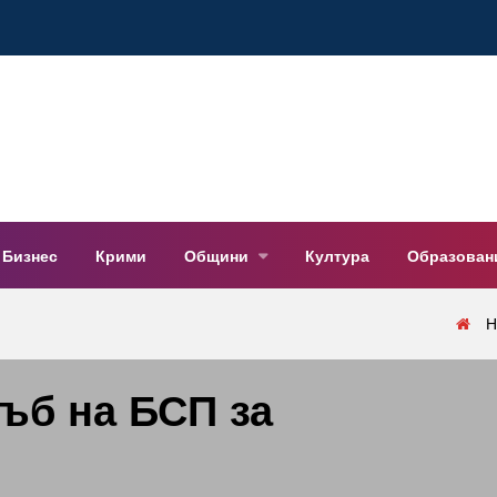
Бизнес
Крими
Общини
Култура
Образован
Н
ъб на БСП за