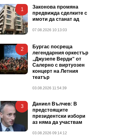
Законова промяна
1
предвижда сделките с
имоти да станат ад
07.08.2026 10:13:03
Бургас посреща
2
легендарния оркестър
„Джузепе Верди“ от
Салерно с виртуозен
концерт на Летния
театър
03.08.2026 11:54:39
Даниел Вълчев: В
3
предстоящите
президентски избори
аз няма да участвам
03.08.2026 09:14:12