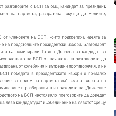
от разговорите с БСП за общ кандидат за президент.
вет на партията, разпратена току-що до медиите,
 от членовете на БСП, които подкрепиха идеята за
не на предстоящите президентски избори. Благодарят
оито са номинирали Татяна Дончева за кандидат за
ъководството на БСП от началото на разговорите до
аздирана от колебания и вътрешни противоречия, и не
 БСП победата в президентските избори е по-малко
тление за подем на партията им", смятат хората на
зминаване в разбиранията и подходите на „Движение
одството на БСП настоявало преговорите да доведат
бща лява кандидатура“ и „обединение на лявото“ срещу