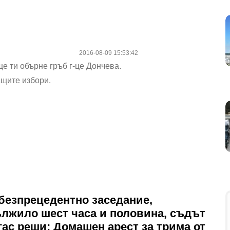
2016-08-09 15:53:42
ще ти обърне гръб г-це Дончева.
ащите избори.
безпрецедентно заседание,
лжило шест часа и половина, съдът
гас реши: Домашен арест за трима от