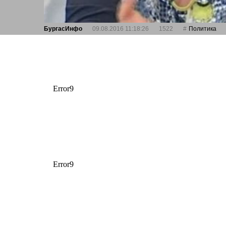
БургасИнфо
09.08.2016 11:18:26
1522
Политика