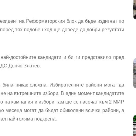
езидент на Реформаторския блок да бъде издигнат по
поред тях подобен ход ще доведе до добри резултати
най-достойните кандидати и би ги представило пред
СДС Дончо Златев.
и била никак сложна. Избирателните райони могат да
не на вътрешните избори. В един момент кандидатите
о на кампания и избори там ще се насочат към 2 МИР
лко месеца могат да бъдат обиколени всички райони, а
рал най-голяма подкрепа.