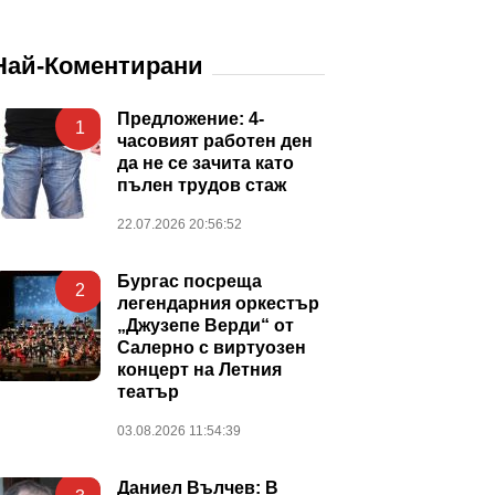
Най-Коментирани
Предложение: 4-
1
часовият работен ден
да не се зачита като
пълен трудов стаж
22.07.2026 20:56:52
Бургас посреща
2
легендарния оркестър
„Джузепе Верди“ от
Салерно с виртуозен
концерт на Летния
театър
03.08.2026 11:54:39
Даниел Вълчев: В