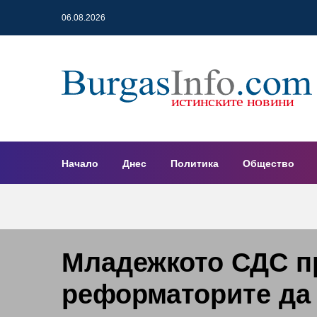
06.08.2026
Начало
Днес
Политика
Общество
Младежкото СДС п
реформаторите да 