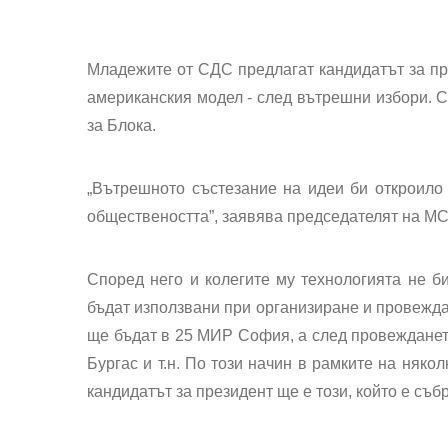
Младежите от СДС предлагат кандидатът за пр
американския модел - след вътрешни избори. С
за Блока.
„Вътрешното състезание на идеи би откроило 
обществеността”, заявява председателят на М
Според него и колегите му технологията не б
бъдат използвани при организиране и провежда
ще бъдат в 25 МИР София, а след провежданет
Бургас и т.н. По този начин в рамките на няко
кандидатът за президент ще е този, който е съб