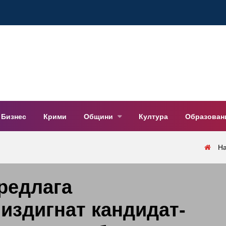
Бизнес
Крими
Общини
Култура
Образован
Н
редлага
издигнат кандидат-