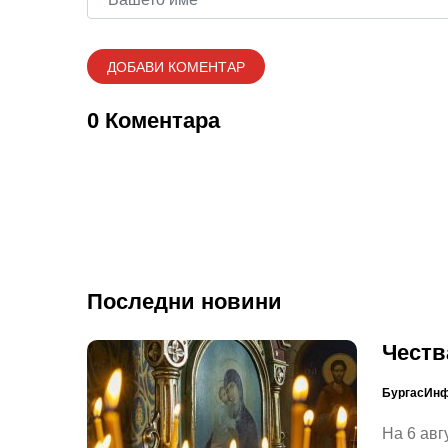
0 Коментара
Последни новини
Честв
БургасИн
На 6 авг