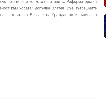
вече позитиви, отколкото негативи за Реформаторския
реност към хората”, допълва Златев. Във вътрешните
 на партиите от Блока и на Гражданските съвети по