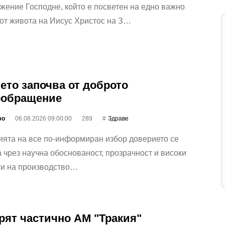
ение Господне, който е посветен на едно важно
от живота на Иисус Христос на З…
ето започва от доброто
ообращение
фо
06.08.2026 09:00:00
289
Здраве
ията на все по-информиран избор доверието се
 чрез научна обоснованост, прозрачност и високи
ти на производство…
рят частично АМ "Тракия"