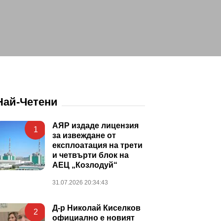
Най-Четени
АЯР издаде лицензия
1
за извеждане от
експлоатация на трети
и четвърти блок на
АЕЦ „Козлодуй“
31.07.2026 20:34:43
Д-р Николай Киселков
2
официално е новият