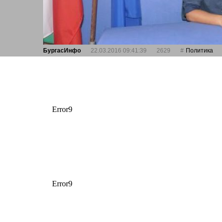
БургасИнфо
22.03.2016 09:41:39
2629
Политика