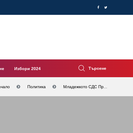
Търсене
ие
Избори 2024
ачало
Политика
Младежкото СДС Пр...