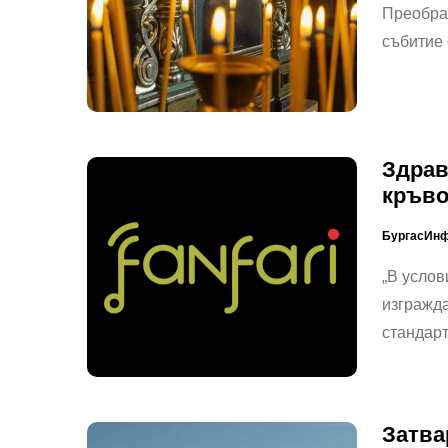
Преображ
събитие 
Здрав
кръв
БургасИн
„В услов
изгражда
стандар
Затва