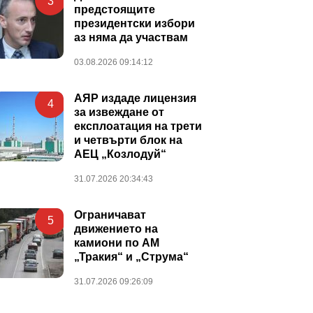
3
предстоящите
президентски избори
аз няма да участвам
03.08.2026 09:14:12
АЯР издаде лицензия
4
за извеждане от
експлоатация на трети
и четвърти блок на
АЕЦ „Козлодуй“
31.07.2026 20:34:43
Ограничават
5
движението на
камиони по АМ
„Тракия“ и „Струма“
31.07.2026 09:26:09