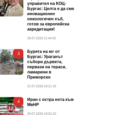
управител на КОЦ-
Бургас: Целта е да сме
иновационен
онкологичен хъб,
готов за европейска
акредитация!
28.07.2026 11:44:45
Бурята на юг от
3
Бургас: Ураганът
събори дървета,
первази на тераси,
ламарини в
Приморско
22.07.2026 18:21:16
Иран с остра нота към
4
МвНР
30.07.2026 19:52:10